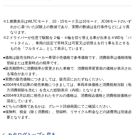
1.燃費表示はWLTCモード、10・15モード又は10モード、JC08モードのいず
れかに基づいた試験上の数値であり、実際の数値は走行条件などにより異
なります。
2.ドライバーが任意で駆動を２輪・４輪を切り替える事が出来る４WDを「パ
ートタイム」、車両の設定で常時又は可変又は切替えを行う事を主とする
ものを「フルタイム」として表示しています。
価格は販売当時のメーカー希望小売価格で参考価格です。消費税率は価格情報
登録または更新時点の税率です。
販売期間中に消費税率が変更された車種で、消費税率変更前の価格が表示され
る場合があります。
実際の販売価格につきましては、販売店におたずねください。
2004年4月以降の発売車種につきましては、車両本体価格と消費税相当額（地
方消費税額を含む）を含んだ総額表示（内税）となります。
2004年3月以前に発売されたモデルの価格は、消費税込価格と消費税抜価格が
混在しています。
どちらの価格であるかは、グレード詳細画面にてご確認ください。
保険料、税金（除く消費税）、登録料、リサイクル料金などの諸費用は別途必
要となります。
カタログトップへ戻る