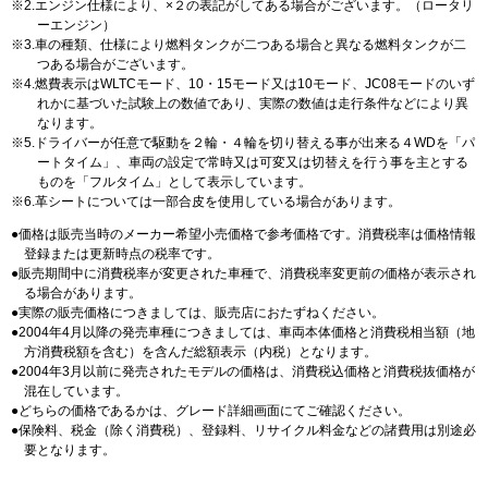
2.エンジン仕様により、×２の表記がしてある場合がございます。（ロータリ
ーエンジン）
3.車の種類、仕様により燃料タンクが二つある場合と異なる燃料タンクが二
つある場合がございます。
4.燃費表示はWLTCモード、10・15モード又は10モード、JC08モードのいず
れかに基づいた試験上の数値であり、実際の数値は走行条件などにより異
なります。
5.ドライバーが任意で駆動を２輪・４輪を切り替える事が出来る４WDを「パ
ートタイム」、車両の設定で常時又は可変又は切替えを行う事を主とする
ものを「フルタイム」として表示しています。
6.革シートについては一部合皮を使用している場合があります。
価格は販売当時のメーカー希望小売価格で参考価格です。消費税率は価格情報
登録または更新時点の税率です。
販売期間中に消費税率が変更された車種で、消費税率変更前の価格が表示され
る場合があります。
実際の販売価格につきましては、販売店におたずねください。
2004年4月以降の発売車種につきましては、車両本体価格と消費税相当額（地
方消費税額を含む）を含んだ総額表示（内税）となります。
2004年3月以前に発売されたモデルの価格は、消費税込価格と消費税抜価格が
混在しています。
どちらの価格であるかは、グレード詳細画面にてご確認ください。
保険料、税金（除く消費税）、登録料、リサイクル料金などの諸費用は別途必
要となります。