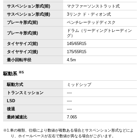
サスペンション形式(前)
マクファーソンストラット式
サスペンション形式(後)
3リンク ド・ディオン式
ブレーキ形式(前)
ベンチレーテッドディスク
ドラム（リーディングトレーディン
ブレーキ形式(後)
グ）
タイヤサイズ(前)
145/65R15
タイヤサイズ(後)
175/55R15
最小回転半径
4.5m
※5
駆動系
駆動方式
ミッドシップ
トランスミッション
‐‐‐‐
LSD
‐‐‐‐
後退
‐‐‐‐
最終減速比
7.065
1.車の種類、仕様により数値が複数ある場合とサスペンション形式などによ
り、ホイールベースが左右で数値が異なる場合がございます。