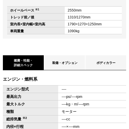
※1
ホイールベース
2550mm
トレッド前／後
1310/1270mm
室内長×室内幅×室内高
1790×1270×1250mm
車両重量
1090kg
燃費・性能・
装備・オプション
ボディカラー
詳細スペック
エンジン・燃料系
エンジン型式
‐‐‐‐
最高出力
‐‐‐‐ps/‐‐‐‐rpm
最大トルク
‐‐‐‐kg・m/‐‐‐‐rpm
種類
モーター
※2
総排気量
‐‐‐‐cc
内径×行程
‐‐‐‐×‐‐‐‐mm