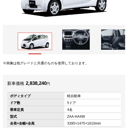
画像は他グレードと共通のものを使用しております。
2,838,240
新車価格
円
ボディタイプ
軽自動車
ドア数
5ドア
乗車定員
4名
型式
ZAA-HA4W
全長×全幅×全高
3395×1475×1610mm