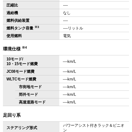
圧縮比
‐‐‐‐
過給機
なし
燃料供給装置
‐‐‐‐
※3
燃料タンク容量
‐‐‐‐リットル
使用燃料
電気
※4
環境仕様
10モード/
‐‐‐‐km/L
10・15モード燃費
JC08モード燃費
‐‐‐‐km/L
WLTCモード燃費
‐‐‐‐km/L
市街地モード
‐‐‐‐km/L
郊外モード
‐‐‐‐km/L
高速道路モード
‐‐‐‐km/L
足回り系
パワーアシスト付きラック＆ピニオ
ステアリング形式
ン