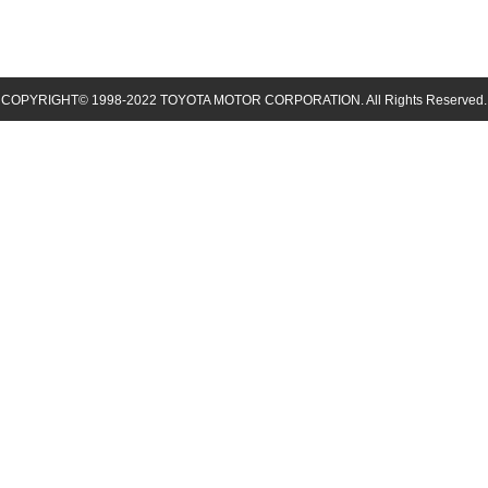
COPYRIGHT© 1998-
2022
TOYOTA MOTOR CORPORATION. All Rights Reserved.