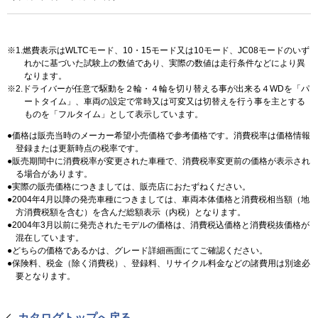
1.燃費表示はWLTCモード、10・15モード又は10モード、JC08モードのいず
れかに基づいた試験上の数値であり、実際の数値は走行条件などにより異
なります。
2.ドライバーが任意で駆動を２輪・４輪を切り替える事が出来る４WDを「パ
ートタイム」、車両の設定で常時又は可変又は切替えを行う事を主とする
ものを「フルタイム」として表示しています。
価格は販売当時のメーカー希望小売価格で参考価格です。消費税率は価格情報
登録または更新時点の税率です。
販売期間中に消費税率が変更された車種で、消費税率変更前の価格が表示され
る場合があります。
実際の販売価格につきましては、販売店におたずねください。
2004年4月以降の発売車種につきましては、車両本体価格と消費税相当額（地
方消費税額を含む）を含んだ総額表示（内税）となります。
2004年3月以前に発売されたモデルの価格は、消費税込価格と消費税抜価格が
混在しています。
どちらの価格であるかは、グレード詳細画面にてご確認ください。
保険料、税金（除く消費税）、登録料、リサイクル料金などの諸費用は別途必
要となります。
カタログトップへ戻る