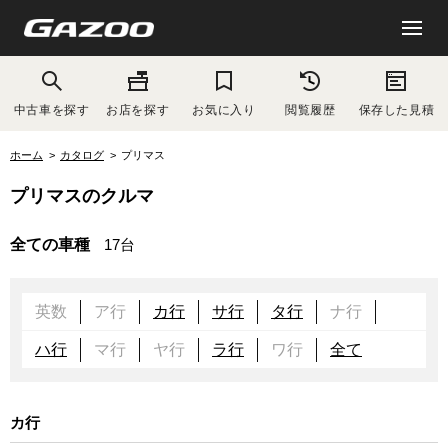
中古車を探す
お店を探す
お気に入り
閲覧履歴
保存した見積
ホーム
カタログ
プリマス
プリマスのクルマ
全ての車種
17台
英数
ア行
カ行
サ行
タ行
ナ行
ハ行
マ行
ヤ行
ラ行
ワ行
全て
カ行