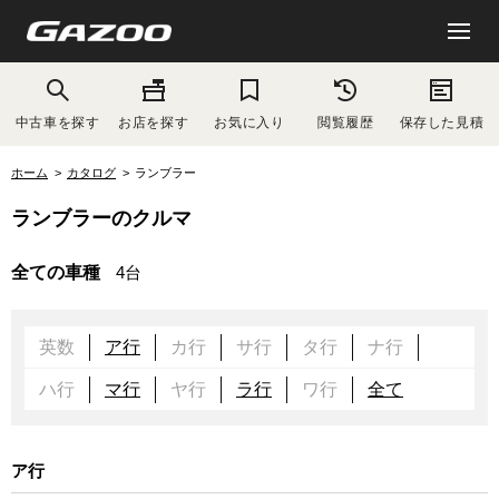
中古車を探す
お店を探す
お気に入り
閲覧履歴
保存した見積
ホーム
カタログ
ランブラー
ランブラーのクルマ
全ての車種
4台
英数
ア行
カ行
サ行
タ行
ナ行
ハ行
マ行
ヤ行
ラ行
ワ行
全て
ア行