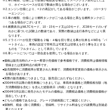
1.車の種類、仕様により数値が複数ある場合とサスペンション形式などによ
り、ホイールベースが左右で数値が異なる場合がございます。
2.エンジン仕様により、×２の表記がしてある場合がございます。（ロータリ
ーエンジン）
3.車の種類、仕様により燃料タンクが二つある場合と異なる燃料タンクが二
つある場合がございます。
4.燃費表示はWLTCモード、10・15モード又は10モード、JC08モードのいず
れかに基づいた試験上の数値であり、実際の数値は走行条件などにより異
なります。
5.ドライバーが任意で駆動を２輪・４輪を切り替える事が出来る４WDを「パ
ートタイム」、車両の設定で常時又は可変又は切替えを行う事を主とする
ものを「フルタイム」として表示しています。
6.革シートについては一部合皮を使用している場合があります。
価格は販売当時のメーカー希望小売価格で参考価格です。消費税率は価格情報
登録または更新時点の税率です。
販売期間中に消費税率が変更された車種で、消費税率変更前の価格が表示され
る場合があります。
実際の販売価格につきましては、販売店におたずねください。
2004年4月以降の発売車種につきましては、車両本体価格と消費税相当額（地
方消費税額を含む）を含んだ総額表示（内税）となります。
2004年3月以前に発売されたモデルの価格は、消費税込価格と消費税抜価格が
混在しています。
どちらの価格であるかは、グレード詳細画面にてご確認ください。
保険料、税金（除く消費税）、登録料、リサイクル料金などの諸費用は別途必
要となります。