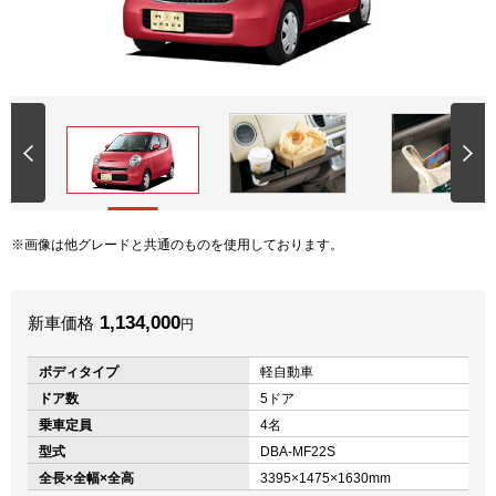
画像は他グレードと共通のものを使用しております。
1,134,000
新車価格
円
ボディタイプ
軽自動車
ドア数
5ドア
乗車定員
4名
型式
DBA-MF22S
全長×全幅×全高
3395×1475×1630mm