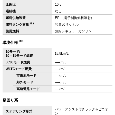
圧縮比
10.5
過給機
なし
燃料供給装置
EPI（電子制御燃料噴射）
※3
燃料タンク容量
容量30リットル
使用燃料
無鉛レギュラーガソリン
※4
環境仕様
10モード/
18.8km/L
10・15モード燃費
JC08モード燃費
‐‐‐‐km/L
WLTCモード燃費
‐‐‐‐km/L
市街地モード
‐‐‐‐km/L
郊外モード
‐‐‐‐km/L
高速道路モード
‐‐‐‐km/L
足回り系
パワーアシスト付きラック＆ピニオ
ステアリング形式
ン