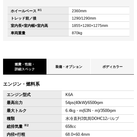
※1
ホイールベース
2360mm
トレッド前／後
1290/1290mm
室内長×室内幅×室内高
1855×1280×1275mm
車両重量
870kg
燃費・性能・
装備・オプション
ボディカラー
詳細スペック
エンジン・燃料系
エンジン型式
K6A
最高出力
54ps(40kW)/6500rpm
最大トルク
6.4kg・m(63N・m)/3500rpm
種類
水冷直列3気筒DOHC12バルブ
※2
総排気量
658cc
内径×行程
68.0×60.4mm