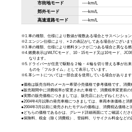
市街地モード
‐‐‐‐km/L
郊外モード
‐‐‐‐km/L
高速道路モード
‐‐‐‐km/L
1.車の種類、仕様により数値が複数ある場合とサスペンショ
2.エンジン仕様により、×２の表記がしてある場合がござい
3.車の種類、仕様により燃料タンクが二つある場合と異なる
4.燃費表示はWLTCモード、10・15モード又は10モード
なります。
5.ドライバーが任意で駆動を２輪・４輪を切り替える事が出
ものを「フルタイム」として表示しています。
6.革シートについては一部合皮を使用している場合があります
価格は販売当時のメーカー希望小売価格で参考価格です。消費
販売期間中に消費税率が変更された車種で、消費税率変更前の
実際の販売価格につきましては、販売店におたずねください。
2004年4月以降の発売車種につきましては、車両本体価格と
2004年3月以前に発売されたモデルの価格は、消費税込価格
どちらの価格であるかは、グレード詳細画面にてご確認くださ
保険料、税金（除く消費税）、登録料、リサイクル料金などの