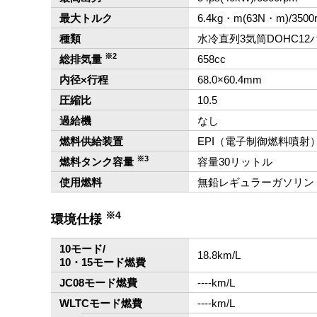
最大トルク
6.4kg・m(63N・m)/3500
種類
水冷直列3気筒DOHC12
※2
総排気量
658cc
内径×行程
68.0×60.4mm
圧縮比
10.5
過給機
なし
燃料供給装置
EPI（電子制御燃料噴射
※3
燃料タンク容量
容量30リットル
使用燃料
無鉛レギュラーガソリン
※4
環境仕様
10モード/
18.8km/L
10・15モード燃費
JC08モード燃費
‐‐‐‐km/L
WLTCモード燃費
‐‐‐‐km/L