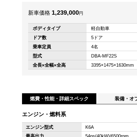
1,239,000
新車価格
円
ボディタイプ
軽自動車
ドア数
5ドア
乗車定員
4名
型式
DBA-MF22S
全長×全幅×全高
3395×1475×1630mm
燃費・性能・
詳細スペック
装備・オ
エンジン・燃料系
エンジン型式
K6A
最高出力
54ps(40kW)/6500rpm