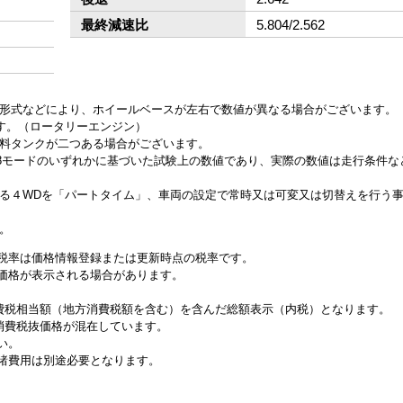
最終減速比
5.804/2.562
ン形式などにより、ホイールベースが左右で数値が異なる場合がございます。
ます。（ロータリーエンジン）
燃料タンクが二つある場合がございます。
、JC08モードのいずれかに基づいた試験上の数値であり、実際の数値は走行条件
来る４WDを「パートタイム」、車両の設定で常時又は可変又は切替えを行う
。
税率は価格情報登録または更新時点の税率です。
価格が表示される場合があります。
消費税相当額（地方消費税額を含む）を含んだ総額表示（内税）となります。
と消費税抜価格が混在しています。
い。
諸費用は別途必要となります。