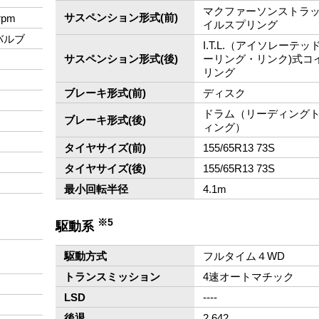
マクファーソンストラ
サスペンション形式(前)
rpm
イルスプリング
バルブ
I.T.L.（アイソレーテ
サスペンション形式(後)
ーリング・リンク)式コ
リング
ブレーキ形式(前)
ディスク
ドラム（リーディング
ブレーキ形式(後)
ィング）
）
タイヤサイズ(前)
155/65R13 73S
タイヤサイズ(後)
155/65R13 73S
最小回転半径
4.1m
※5
駆動系
駆動方式
フルタイム４WD
トランスミッション
4速オートマチック
LSD
‐‐‐‐
後退
2.642