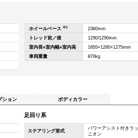
※1
ホイールベース
2360mm
トレッド前／後
1290/1290mm
室内長×室内幅×室内高
1855×1280×1275mm
車両重量
870kg
プション
ボディカラー
足回り系
パワーアシスト付きラ
ステアリング形式
ニオン