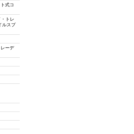
ット式コ
ッド・トレ
イルスプ
トレーデ