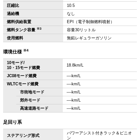
圧縮比
10.5
過給機
なし
燃料供給装置
EPI（電子制御燃料噴射）
※3
燃料タンク容量
容量30リットル
使用燃料
無鉛レギュラーガソリン
※4
環境仕様
10モード/
18.8km/L
10・15モード燃費
JC08モード燃費
‐‐‐‐km/L
WLTCモード燃費
‐‐‐‐km/L
市街地モード
‐‐‐‐km/L
郊外モード
‐‐‐‐km/L
高速道路モード
‐‐‐‐km/L
足回り系
パワーアシスト付きラック＆ピニオ
ステアリング形式
ン