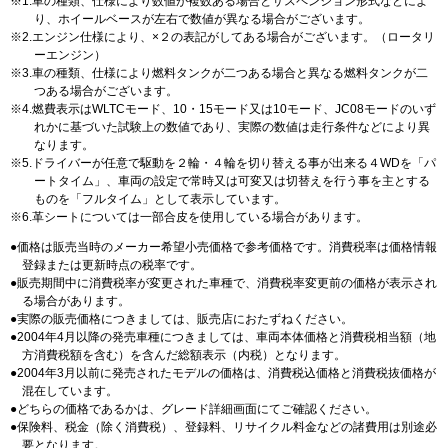
1.車の種類、仕様により数値が複数ある場合とサスペンション形式などによ
り、ホイールベースが左右で数値が異なる場合がございます。
2.エンジン仕様により、×２の表記がしてある場合がございます。（ロータリ
ーエンジン）
3.車の種類、仕様により燃料タンクが二つある場合と異なる燃料タンクが二
つある場合がございます。
4.燃費表示はWLTCモード、10・15モード又は10モード、JC08モードのいず
れかに基づいた試験上の数値であり、実際の数値は走行条件などにより異
なります。
5.ドライバーが任意で駆動を２輪・４輪を切り替える事が出来る４WDを「パ
ートタイム」、車両の設定で常時又は可変又は切替えを行う事を主とする
ものを「フルタイム」として表示しています。
6.革シートについては一部合皮を使用している場合があります。
価格は販売当時のメーカー希望小売価格で参考価格です。消費税率は価格情報
登録または更新時点の税率です。
販売期間中に消費税率が変更された車種で、消費税率変更前の価格が表示され
る場合があります。
実際の販売価格につきましては、販売店におたずねください。
2004年4月以降の発売車種につきましては、車両本体価格と消費税相当額（地
方消費税額を含む）を含んだ総額表示（内税）となります。
2004年3月以前に発売されたモデルの価格は、消費税込価格と消費税抜価格が
混在しています。
どちらの価格であるかは、グレード詳細画面にてご確認ください。
保険料、税金（除く消費税）、登録料、リサイクル料金などの諸費用は別途必
要となります。