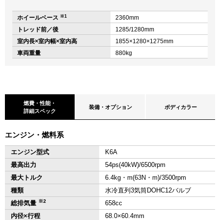
※1
ホイールベース
2360mm
トレッド前／後
1285/1280mm
室内長×室内幅×室内高
1855×1280×1275mm
車両重量
880kg
燃費・性能・
装備・オプション
ボディカラー
詳細スペック
エンジン・燃料系
エンジン型式
K6A
最高出力
54ps(40kW)/6500rpm
最大トルク
6.4kg・m(63N・m)/3500rpm
種類
水冷直列3気筒DOHC12バルブ
※2
総排気量
658cc
内径×行程
68.0×60.4mm