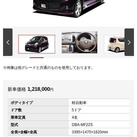
画像は他グレードと共通のものを使用しております。
1,218,000
新車価格
円
ボディタイプ
軽自動車
ドア数
5ドア
乗車定員
4名
型式
DBA-MF22S
全長×全幅×全高
3395×1475×1620mm