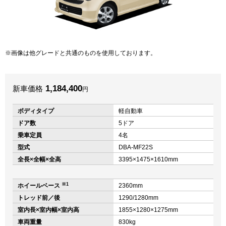
画像は他グレードと共通のものを使用しております。
1,184,400
新車価格
円
ボディタイプ
軽自動車
ドア数
5ドア
乗車定員
4名
型式
DBA-MF22S
全長×全幅×全高
3395×1475×1610mm
※1
ホイールベース
2360mm
トレッド前／後
1290/1280mm
室内長×室内幅×室内高
1855×1280×1275mm
車両重量
830kg