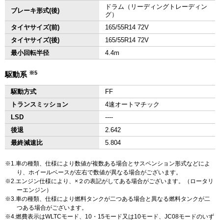
ドラム（リーディングトレーディン
ブレーキ形式(後)
グ）
タイヤサイズ(前)
165/55R14 72V
タイヤサイズ(後)
165/55R14 72V
最小回転半径
4.4m
※5
駆動系
駆動方式
FF
トランスミッション
4速オートマチック
LSD
‐‐‐‐
後退
2.642
最終減速比
5.804
1.車の種類、仕様により数値が複数ある場合とサスペンション形式などによ
り、ホイールベースが左右で数値が異なる場合がございます。
2.エンジン仕様により、×２の表記がしてある場合がございます。（ロータリ
ーエンジン）
3.車の種類、仕様により燃料タンクが二つある場合と異なる燃料タンクが二
つある場合がございます。
4.燃費表示はWLTCモード、10・15モード又は10モード、JC08モードのいず