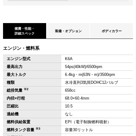
燃費・性能・
装備・オプション
ボディカラー
詳細スペック
エンジン・燃料系
エンジン型式
K6A
最高出力
54ps(40kW)/6500rpm
最大トルク
6.4kg・m(63N・m)/3500rpm
種類
水冷直列3気筒DOHC12バルブ
※2
総排気量
658cc
内径×行程
68.0×60.4mm
圧縮比
10.5
過給機
なし
燃料供給装置
EPI（電子制御燃料噴射）
※3
燃料タンク容量
容量30リットル