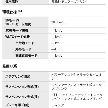
使用燃料
無鉛レギュラーガソリン
※4
環境仕様
10モード/
20.0km/L
10・15モード燃費
JC08モード燃費
‐‐‐‐km/L
WLTCモード燃費
‐‐‐‐km/L
市街地モード
‐‐‐‐km/L
郊外モード
‐‐‐‐km/L
高速道路モード
‐‐‐‐km/L
足回り系
パワーアシスト付きラック＆ピニオ
ステアリング形式
ン
マクファーソンストラット式コイル
サスペンション形式(前)
スプリング
I.T.L.（アイソレーテッド・トレーリ
サスペンション形式(後)
ング・リンク）式コイルスプリング
ブレーキ形式(前)
ディスク