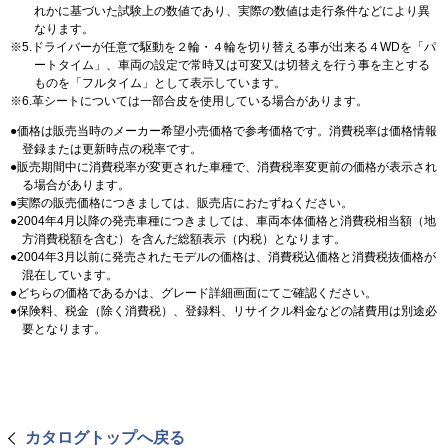
れかに基づいた試験上の数値であり、実際の数値は走行条件などにより異
なります。
5.ドライバーが任意で駆動を２輪・４輪を切り替える事が出来る４WDを「パ
ートタイム」、車両の設定で常時又は可変又は切替えを行う事を主とする
ものを「フルタイム」として表示しています。
6.革シートについては一部合皮を使用している場合があります。
価格は販売当時のメーカー希望小売価格で参考価格です。消費税率は価格情報
登録または更新時点の税率です。
販売期間中に消費税率が変更された車種で、消費税率変更前の価格が表示され
る場合があります。
実際の販売価格につきましては、販売店におたずねください。
2004年4月以降の発売車種につきましては、車両本体価格と消費税相当額（地
方消費税額を含む）を含んだ総額表示（内税）となります。
2004年3月以前に発売されたモデルの価格は、消費税込価格と消費税抜価格が
混在しています。
どちらの価格であるかは、グレード詳細画面にてご確認ください。
保険料、税金（除く消費税）、登録料、リサイクル料金などの諸費用は別途必
要となります。
カタログトップへ戻る