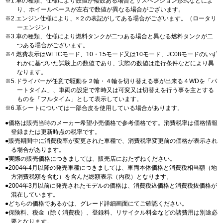
1.車の種類、仕様により数値が複数ある場合とサスペンション形式などによ
り、ホイールベースが左右で数値が異なる場合がございます。
2.エンジン仕様により、×２の表記がしてある場合がございます。（ロータリ
ーエンジン）
3.車の種類、仕様により燃料タンクが二つある場合と異なる燃料タンクが二
つある場合がございます。
4.燃費表示はWLTCモード、10・15モード又は10モード、JC08モードのいず
れかに基づいた試験上の数値であり、実際の数値は走行条件などにより異
なります。
5.ドライバーが任意で駆動を２輪・４輪を切り替える事が出来る４WDを「パ
ートタイム」、車両の設定で常時又は可変又は切替えを行う事を主とする
ものを「フルタイム」として表示しています。
6.革シートについては一部合皮を使用している場合があります。
価格は販売当時のメーカー希望小売価格で参考価格です。消費税率は価格情報
登録または更新時点の税率です。
販売期間中に消費税率が変更された車種で、消費税率変更前の価格が表示され
る場合があります。
実際の販売価格につきましては、販売店におたずねください。
2004年4月以降の発売車種につきましては、車両本体価格と消費税相当額（地
方消費税額を含む）を含んだ総額表示（内税）となります。
2004年3月以前に発売されたモデルの価格は、消費税込価格と消費税抜価格が
混在しています。
どちらの価格であるかは、グレード詳細画面にてご確認ください。
保険料、税金（除く消費税）、登録料、リサイクル料金などの諸費用は別途必
要となります。