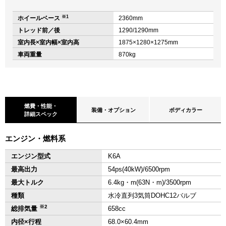
※1
ホイールベース
2360mm
トレッド前／後
1290/1290mm
室内長×室内幅×室内高
1875×1280×1275mm
車両重量
870kg
燃費・性能・
装備・オプション
ボディカラー
詳細スペック
エンジン・燃料系
エンジン型式
K6A
最高出力
54ps(40kW)/6500rpm
最大トルク
6.4kg・m(63N・m)/3500rpm
種類
水冷直列3気筒DOHC12バルブ
※2
総排気量
658cc
内径×行程
68.0×60.4mm