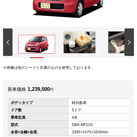
画像は他グレードと共通のものを使用しております。
1,239,000
新車価格
円
ボディタイプ
軽自動車
ドア数
5ドア
乗車定員
4名
型式
DBA-MF22S
全長×全幅×全高
3395×1475×1630mm