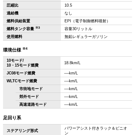
圧縮比
10.5
過給機
なし
燃料供給装置
EPI（電子制御燃料噴射）
※3
燃料タンク容量
容量30リットル
使用燃料
無鉛レギュラーガソリン
※4
環境仕様
10モード/
18.8km/L
10・15モード燃費
JC08モード燃費
‐‐‐‐km/L
WLTCモード燃費
‐‐‐‐km/L
市街地モード
‐‐‐‐km/L
郊外モード
‐‐‐‐km/L
高速道路モード
‐‐‐‐km/L
足回り系
パワーアシスト付きラック＆ピニオ
ステアリング形式
ン