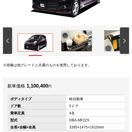
画像は他グレードと共通のものを使用しております。
1,100,400
新車価格
円
ボディタイプ
軽自動車
ドア数
5ドア
乗車定員
4名
型式
DBA-MF22S
全長×全幅×全高
3395×1475×1610mm