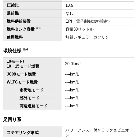
圧縮比
10.5
過給機
なし
燃料供給装置
EPI（電子制御燃料噴射）
※3
燃料タンク容量
容量30リットル
使用燃料
無鉛レギュラーガソリン
※4
環境仕様
10モード/
20.0km/L
10・15モード燃費
JC08モード燃費
‐‐‐‐km/L
WLTCモード燃費
‐‐‐‐km/L
市街地モード
‐‐‐‐km/L
郊外モード
‐‐‐‐km/L
高速道路モード
‐‐‐‐km/L
足回り系
パワーアシスト付きラック＆ピニオ
ステアリング形式
ン