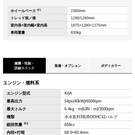
※1
ホイールベース
2360mm
トレッド前／後
1290/1280mm
室内長×室内幅×室内高
1875×1280×1275mm
車両重量
830kg
燃費・性能・
装備・オプション
ボディカラー
詳細スペック
エンジン・燃料系
エンジン型式
K6A
最高出力
54ps(40kW)/6500rpm
最大トルク
6.4kg・m(63N・m)/3500rpm
種類
水冷直列3気筒DOHC12バルブ
※2
総排気量
658cc
内径×行程
68.0×60.4mm