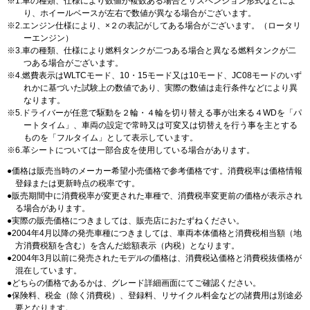
1.車の種類、仕様により数値が複数ある場合とサスペンション形式などによ
り、ホイールベースが左右で数値が異なる場合がございます。
2.エンジン仕様により、×２の表記がしてある場合がございます。（ロータリ
ーエンジン）
3.車の種類、仕様により燃料タンクが二つある場合と異なる燃料タンクが二
つある場合がございます。
4.燃費表示はWLTCモード、10・15モード又は10モード、JC08モードのいず
れかに基づいた試験上の数値であり、実際の数値は走行条件などにより異
なります。
5.ドライバーが任意で駆動を２輪・４輪を切り替える事が出来る４WDを「パ
ートタイム」、車両の設定で常時又は可変又は切替えを行う事を主とする
ものを「フルタイム」として表示しています。
6.革シートについては一部合皮を使用している場合があります。
価格は販売当時のメーカー希望小売価格で参考価格です。消費税率は価格情報
登録または更新時点の税率です。
販売期間中に消費税率が変更された車種で、消費税率変更前の価格が表示され
る場合があります。
実際の販売価格につきましては、販売店におたずねください。
2004年4月以降の発売車種につきましては、車両本体価格と消費税相当額（地
方消費税額を含む）を含んだ総額表示（内税）となります。
2004年3月以前に発売されたモデルの価格は、消費税込価格と消費税抜価格が
混在しています。
どちらの価格であるかは、グレード詳細画面にてご確認ください。
保険料、税金（除く消費税）、登録料、リサイクル料金などの諸費用は別途必
要となります。