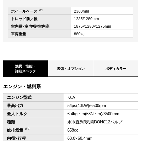
※1
ホイールベース
2360mm
トレッド前／後
1285/1280mm
室内長×室内幅×室内高
1875×1280×1275mm
車両重量
880kg
燃費・性能・
装備・オプション
ボディカラー
詳細スペック
エンジン・燃料系
エンジン型式
K6A
最高出力
54ps(40kW)/6500rpm
最大トルク
6.4kg・m(63N・m)/3500rpm
種類
水冷直列3気筒DOHC12バルブ
※2
総排気量
658cc
内径×行程
68.0×60.4mm