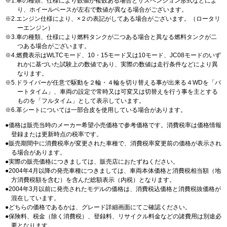
1.車の種類、仕様により数値が複数ある場合とサスペンション形式などによ
り、ホイールベースが左右で数値が異なる場合がございます。
2.エンジン仕様により、×２の表記がしてある場合がございます。（ロータリ
ーエンジン）
3.車の種類、仕様により燃料タンクが二つある場合と異なる燃料タンクが二
つある場合がございます。
4.燃費表示はWLTCモード、10・15モード又は10モード、JC08モードのいず
れかに基づいた試験上の数値であり、実際の数値は走行条件などにより異
なります。
5.ドライバーが任意で駆動を２輪・４輪を切り替える事が出来る４WDを「パ
ートタイム」、車両の設定で常時又は可変又は切替えを行う事を主とする
ものを「フルタイム」として表示しています。
6.革シートについては一部合皮を使用している場合があります。
価格は販売当時のメーカー希望小売価格で参考価格です。消費税率は価格情報
登録または更新時点の税率です。
販売期間中に消費税率が変更された車種で、消費税率変更前の価格が表示され
る場合があります。
実際の販売価格につきましては、販売店におたずねください。
2004年4月以降の発売車種につきましては、車両本体価格と消費税相当額（地
方消費税額を含む）を含んだ総額表示（内税）となります。
2004年3月以前に発売されたモデルの価格は、消費税込価格と消費税抜価格が
混在しています。
どちらの価格であるかは、グレード詳細画面にてご確認ください。
保険料、税金（除く消費税）、登録料、リサイクル料金などの諸費用は別途必
要となります。