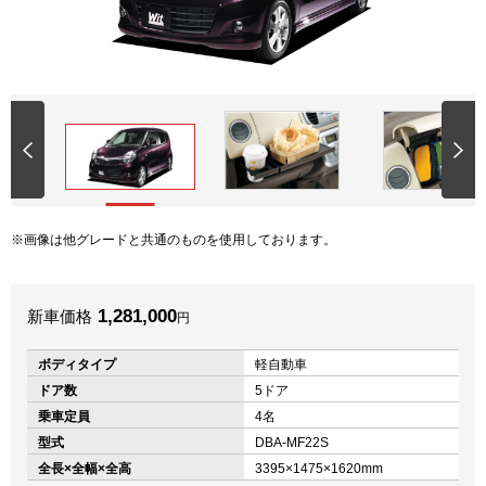
画像は他グレードと共通のものを使用しております。
1,281,000
新車価格
円
ボディタイプ
軽自動車
ドア数
5ドア
乗車定員
4名
型式
DBA-MF22S
全長×全幅×全高
3395×1475×1620mm