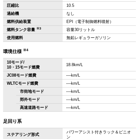
圧縮比
10.5
過給機
なし
燃料供給装置
EPI（電子制御燃料噴射）
※3
燃料タンク容量
容量30リットル
使用燃料
無鉛レギュラーガソリン
※4
環境仕様
10モード/
18.8km/L
10・15モード燃費
JC08モード燃費
‐‐‐‐km/L
WLTCモード燃費
‐‐‐‐km/L
市街地モード
‐‐‐‐km/L
郊外モード
‐‐‐‐km/L
高速道路モード
‐‐‐‐km/L
足回り系
パワーアシスト付きラック＆ピニオ
ステアリング形式
ン