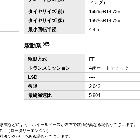
ィング）
）
タイヤサイズ(前)
165/55R14 72V
タイヤサイズ(後)
165/55R14 72V
最小回転半径
4.4m
※5
駆動系
駆動方式
FF
トランスミッション
4速オートマチック
LSD
‐‐‐‐
後退
2.642
最終減速比
5.804
ン形式などにより、ホイールベースが左右で数値が異なる場合がございます。
ます。（ロータリーエンジン）
燃料タンクが二つある場合がございます。