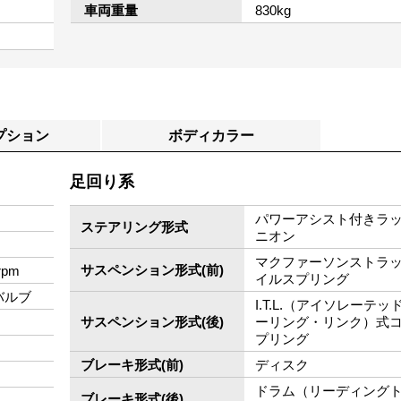
車両重量
830kg
プション
ボディカラー
足回り系
パワーアシスト付きラ
ステアリング形式
ニオン
マクファーソンストラ
サスペンション形式(前)
rpm
イルスプリング
バルブ
I.T.L.（アイソレーテ
サスペンション形式(後)
ーリング・リンク）式
プリング
ブレーキ形式(前)
ディスク
ドラム（リーディング
ブレーキ形式(後)