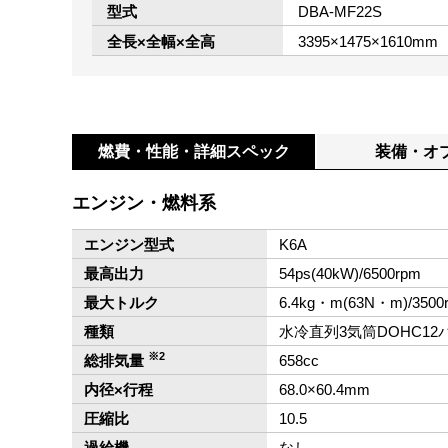
型式
DBA-MF22S
全長×全幅×全高
3395×1475×1610mm
燃費・性能・
詳細スペック
装備・オ
エンジン・燃料系
エンジン型式
K6A
最高出力
54ps(40kW)/6500rpm
最大トルク
6.4kg・m(63N・m)/3500
種類
水冷直列3気筒DOHC12
※2
総排気量
658cc
内径×行程
68.0×60.4mm
圧縮比
10.5
過給機
なし