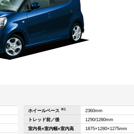
※1
ホイールベース
2360mm
トレッド前／後
1290/1280mm
室内長×室内幅×室内高
1875×1280×1275mm