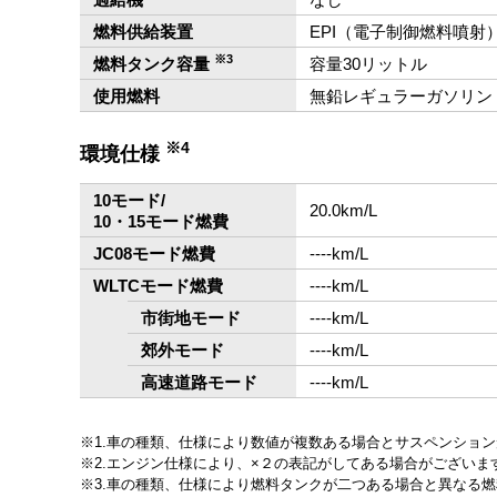
燃料供給装置
EPI（電子制御燃料噴射
※3
燃料タンク容量
容量30リットル
使用燃料
無鉛レギュラーガソリン
※4
環境仕様
10モード/
20.0km/L
10・15モード燃費
JC08モード燃費
‐‐‐‐km/L
WLTCモード燃費
‐‐‐‐km/L
市街地モード
‐‐‐‐km/L
郊外モード
‐‐‐‐km/L
高速道路モード
‐‐‐‐km/L
1.車の種類、仕様により数値が複数ある場合とサスペンショ
2.エンジン仕様により、×２の表記がしてある場合がござい
3.車の種類、仕様により燃料タンクが二つある場合と異なる