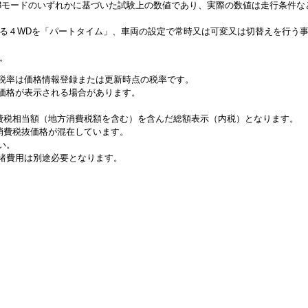
、JC08モードのいずれかに基づいた試験上の数値であり、実際の数値は走行条件
来る４WDを「パートタイム」、車両の設定で常時又は可変又は切替えを行う
。
税率は価格情報登録または更新時点の税率です。
価格が表示される場合があります。
消費税相当額（地方消費税額を含む）を含んだ総額表示（内税）となります。
と消費税抜価格が混在しています。
い。
諸費用は別途必要となります。