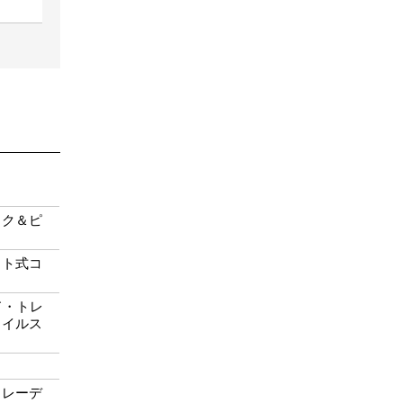
ック＆ピ
ット式コ
ッド・トレ
コイルス
トレーデ