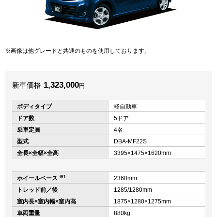
画像は他グレードと共通のものを使用しております。
1,323,000
新車価格
円
ボディタイプ
軽自動車
ドア数
5ドア
乗車定員
4名
型式
DBA-MF22S
全長×全幅×全高
3395×1475×1620mm
※1
ホイールベース
2360mm
トレッド前／後
1285/1280mm
室内長×室内幅×室内高
1875×1280×1275mm
車両重量
880kg