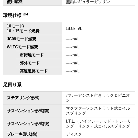
使用燃料
無鉛レギュラーガソリン
※4
環境仕様
10モード/
18.8km/L
10・15モード燃費
JC08モード燃費
‐‐‐‐km/L
WLTCモード燃費
‐‐‐‐km/L
市街地モード
‐‐‐‐km/L
郊外モード
‐‐‐‐km/L
高速道路モード
‐‐‐‐km/L
足回り系
パワーアシスト付きラック＆ピニオ
ステアリング形式
ン
マクファーソンストラット式コイル
サスペンション形式(前)
スプリング
I.T.L.（アイソレーテッド・トレーリ
サスペンション形式(後)
ング・リンク）式コイルスプリング
ブレーキ形式(前)
ディスク