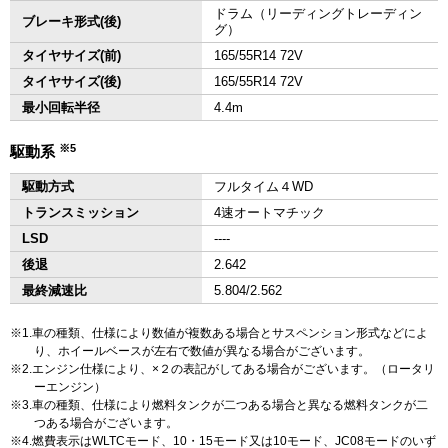
ドラム（リーディングトレーディン
ブレーキ形式(後)
グ）
タイヤサイズ(前)
165/55R14 72V
タイヤサイズ(後)
165/55R14 72V
最小回転半径
4.4m
※5
駆動系
駆動方式
フルタイム４WD
トランスミッション
4速オートマチック
LSD
‐‐‐‐
後退
2.642
最終減速比
5.804/2.562
1.車の種類、仕様により数値が複数ある場合とサスペンション形式などによ
り、ホイールベースが左右で数値が異なる場合がございます。
2.エンジン仕様により、×２の表記がしてある場合がございます。（ロータリ
ーエンジン）
3.車の種類、仕様により燃料タンクが二つある場合と異なる燃料タンクが二
つある場合がございます。
4.燃費表示はWLTCモード、10・15モード又は10モード、JC08モードのいず