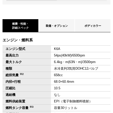
燃費・性能・
装備・オプション
ボディカラー
詳細スペック
エンジン・燃料系
エンジン型式
K6A
最高出力
54ps(40kW)/6500rpm
最大トルク
6.4kg・m(63N・m)/3500rpm
種類
水冷直列3気筒DOHC12バルブ
※2
総排気量
658cc
内径×行程
68.0×60.4mm
圧縮比
10.5
過給機
なし
燃料供給装置
EPI（電子制御燃料噴射）
※3
燃料タンク容量
容量30リットル