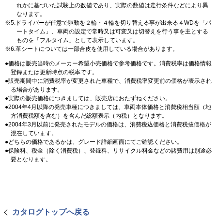
れかに基づいた試験上の数値であり、実際の数値は走行条件などにより異
なります。
5.ドライバーが任意で駆動を２輪・４輪を切り替える事が出来る４WDを「パ
ートタイム」、車両の設定で常時又は可変又は切替えを行う事を主とする
ものを「フルタイム」として表示しています。
6.革シートについては一部合皮を使用している場合があります。
価格は販売当時のメーカー希望小売価格で参考価格です。消費税率は価格情報
登録または更新時点の税率です。
販売期間中に消費税率が変更された車種で、消費税率変更前の価格が表示され
る場合があります。
実際の販売価格につきましては、販売店におたずねください。
2004年4月以降の発売車種につきましては、車両本体価格と消費税相当額（地
方消費税額を含む）を含んだ総額表示（内税）となります。
2004年3月以前に発売されたモデルの価格は、消費税込価格と消費税抜価格が
混在しています。
どちらの価格であるかは、グレード詳細画面にてご確認ください。
保険料、税金（除く消費税）、登録料、リサイクル料金などの諸費用は別途必
要となります。
カタログトップへ戻る