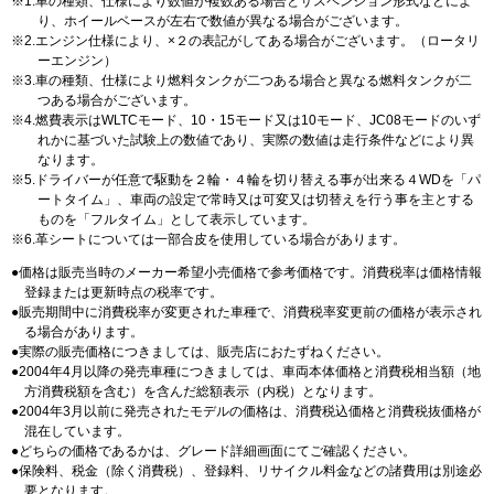
1.車の種類、仕様により数値が複数ある場合とサスペンション形式などによ
り、ホイールベースが左右で数値が異なる場合がございます。
2.エンジン仕様により、×２の表記がしてある場合がございます。（ロータリ
ーエンジン）
3.車の種類、仕様により燃料タンクが二つある場合と異なる燃料タンクが二
つある場合がございます。
4.燃費表示はWLTCモード、10・15モード又は10モード、JC08モードのいず
れかに基づいた試験上の数値であり、実際の数値は走行条件などにより異
なります。
5.ドライバーが任意で駆動を２輪・４輪を切り替える事が出来る４WDを「パ
ートタイム」、車両の設定で常時又は可変又は切替えを行う事を主とする
ものを「フルタイム」として表示しています。
6.革シートについては一部合皮を使用している場合があります。
価格は販売当時のメーカー希望小売価格で参考価格です。消費税率は価格情報
登録または更新時点の税率です。
販売期間中に消費税率が変更された車種で、消費税率変更前の価格が表示され
る場合があります。
実際の販売価格につきましては、販売店におたずねください。
2004年4月以降の発売車種につきましては、車両本体価格と消費税相当額（地
方消費税額を含む）を含んだ総額表示（内税）となります。
2004年3月以前に発売されたモデルの価格は、消費税込価格と消費税抜価格が
混在しています。
どちらの価格であるかは、グレード詳細画面にてご確認ください。
保険料、税金（除く消費税）、登録料、リサイクル料金などの諸費用は別途必
要となります。