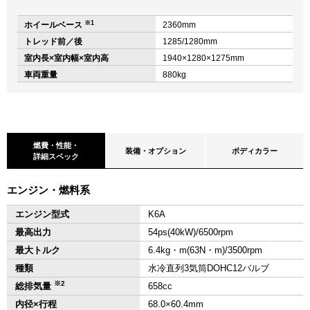
※1
ホイールベース
2360mm
トレッド前／後
1285/1280mm
室内長×室内幅×室内高
1940×1280×1275mm
車両重量
880kg
燃費・性能・
装備・オプション
ボディカラー
詳細スペック
エンジン・燃料系
エンジン型式
K6A
最高出力
54ps(40kW)/6500rpm
最大トルク
6.4kg・m(63N・m)/3500rpm
種類
水冷直列3気筒DOHC12バルブ
※2
総排気量
658cc
内径×行程
68.0×60.4mm