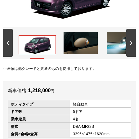
画像は他グレードと共通のものを使用しております。
1,218,000
新車価格
円
ボディタイプ
軽自動車
ドア数
5ドア
乗車定員
4名
型式
DBA-MF22S
全長×全幅×全高
3395×1475×1620mm