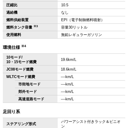
圧縮比
10.5
過給機
なし
燃料供給装置
EPI（電子制御燃料噴射）
※3
燃料タンク容量
容量30リットル
使用燃料
無鉛レギュラーガソリン
※4
環境仕様
10モード/
19.6km/L
10・15モード燃費
JC08モード燃費
18.6km/L
WLTCモード燃費
‐‐‐‐km/L
市街地モード
‐‐‐‐km/L
郊外モード
‐‐‐‐km/L
高速道路モード
‐‐‐‐km/L
足回り系
パワーアシスト付きラック＆ピニオ
ステアリング形式
ン