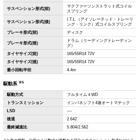
マクファーソンストラット式コイル
サスペンション形式(前)
スプリング
I.T.L.（アイソレーテッド・トレーリ
サスペンション形式(後)
ング・リンク）式コイルスプリング
ブレーキ形式(前)
ディスク
ドラム（リーディングトレーディン
ブレーキ形式(後)
グ）
タイヤサイズ(前)
165/55R14 72V
タイヤサイズ(後)
165/55R14 72V
最小回転半径
4.4m
※5
駆動系
駆動方式
フルタイム４WD
トランスミッション
インパネシフト4速オートマチック
LSD
‐‐‐‐
後退
2.642
最終減速比
5.804/2.562