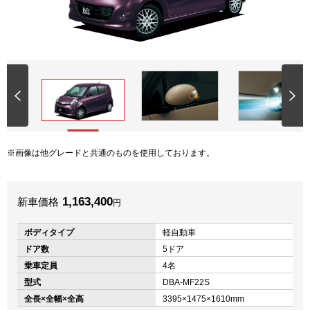
画像は他グレードと共通のものを使用しております。
1,163,400
新車価格
円
ボディタイプ
軽自動車
ドア数
5ドア
乗車定員
4名
型式
DBA-MF22S
全長×全幅×全高
3395×1475×1610mm