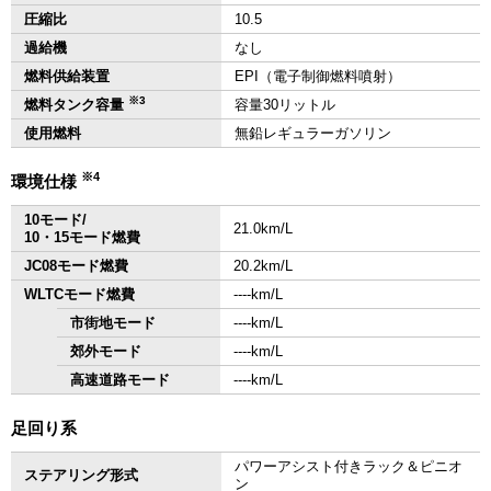
圧縮比
10.5
過給機
なし
燃料供給装置
EPI（電子制御燃料噴射）
※3
燃料タンク容量
容量30リットル
使用燃料
無鉛レギュラーガソリン
※4
環境仕様
10モード/
21.0km/L
10・15モード燃費
JC08モード燃費
20.2km/L
WLTCモード燃費
‐‐‐‐km/L
市街地モード
‐‐‐‐km/L
郊外モード
‐‐‐‐km/L
高速道路モード
‐‐‐‐km/L
足回り系
パワーアシスト付きラック＆ピニオ
ステアリング形式
ン