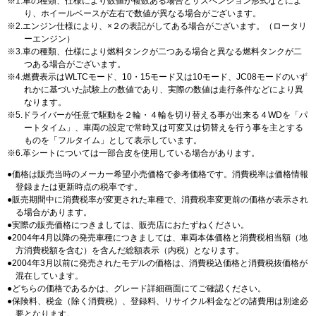
1.車の種類、仕様により数値が複数ある場合とサスペンション形式などによ
り、ホイールベースが左右で数値が異なる場合がございます。
2.エンジン仕様により、×２の表記がしてある場合がございます。（ロータリ
ーエンジン）
3.車の種類、仕様により燃料タンクが二つある場合と異なる燃料タンクが二
つある場合がございます。
4.燃費表示はWLTCモード、10・15モード又は10モード、JC08モードのいず
れかに基づいた試験上の数値であり、実際の数値は走行条件などにより異
なります。
5.ドライバーが任意で駆動を２輪・４輪を切り替える事が出来る４WDを「パ
ートタイム」、車両の設定で常時又は可変又は切替えを行う事を主とする
ものを「フルタイム」として表示しています。
6.革シートについては一部合皮を使用している場合があります。
価格は販売当時のメーカー希望小売価格で参考価格です。消費税率は価格情報
登録または更新時点の税率です。
販売期間中に消費税率が変更された車種で、消費税率変更前の価格が表示され
る場合があります。
実際の販売価格につきましては、販売店におたずねください。
2004年4月以降の発売車種につきましては、車両本体価格と消費税相当額（地
方消費税額を含む）を含んだ総額表示（内税）となります。
2004年3月以前に発売されたモデルの価格は、消費税込価格と消費税抜価格が
混在しています。
どちらの価格であるかは、グレード詳細画面にてご確認ください。
保険料、税金（除く消費税）、登録料、リサイクル料金などの諸費用は別途必
要となります。