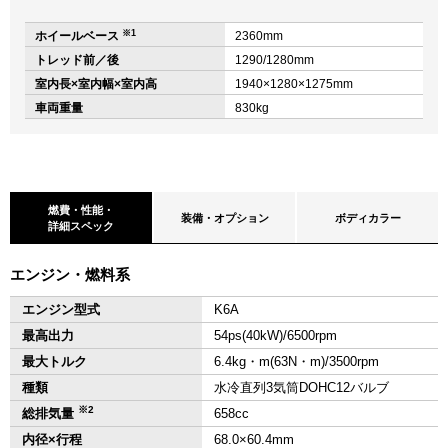
※1
ホイールベース
2360mm
トレッド前／後
1290/1280mm
室内長×室内幅×室内高
1940×1280×1275mm
車両重量
830kg
燃費・性能・
装備・オプション
ボディカラー
詳細スペック
エンジン・燃料系
エンジン型式
K6A
最高出力
54ps(40kW)/6500rpm
最大トルク
6.4kg・m(63N・m)/3500rpm
種類
水冷直列3気筒DOHC12バルブ
※2
総排気量
658cc
内径×行程
68.0×60.4mm