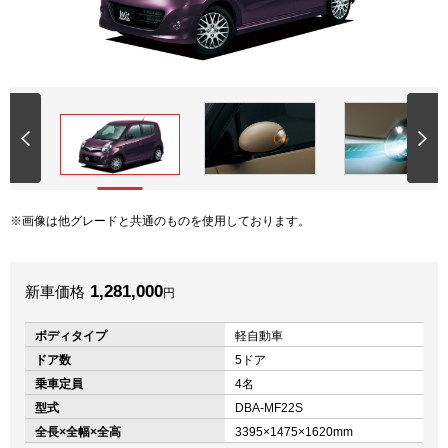
画像は他グレードと共通のものを使用しております。
1,281,000
新車価格
円
ボディタイプ
軽自動車
ドア数
5ドア
乗車定員
4名
型式
DBA-MF22S
全長×全幅×全高
3395×1475×1620mm