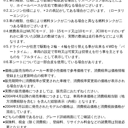
1.車の種類、仕様により数値が複数ある場合とサスペンション形式などによ
り、ホイールベースが左右で数値が異なる場合がございます。
2.エンジン仕様により、×２の表記がしてある場合がございます。（ロータリ
ーエンジン）
3.車の種類、仕様により燃料タンクが二つある場合と異なる燃料タンクが二
つある場合がございます。
4.燃費表示はWLTCモード、10・15モード又は10モード、JC08モードのいず
れかに基づいた試験上の数値であり、実際の数値は走行条件などにより異
なります。
5.ドライバーが任意で駆動を２輪・４輪を切り替える事が出来る４WDを「パ
ートタイム」、車両の設定で常時又は可変又は切替えを行う事を主とする
ものを「フルタイム」として表示しています。
6.革シートについては一部合皮を使用している場合があります。
価格は販売当時のメーカー希望小売価格で参考価格です。消費税率は価格情報
登録または更新時点の税率です。
販売期間中に消費税率が変更された車種で、消費税率変更前の価格が表示され
る場合があります。
実際の販売価格につきましては、販売店におたずねください。
2004年4月以降の発売車種につきましては、車両本体価格と消費税相当額（地
方消費税額を含む）を含んだ総額表示（内税）となります。
2004年3月以前に発売されたモデルの価格は、消費税込価格と消費税抜価格が
混在しています。
どちらの価格であるかは、グレード詳細画面にてご確認ください。
保険料、税金（除く消費税）、登録料、リサイクル料金などの諸費用は別途必
要となります。