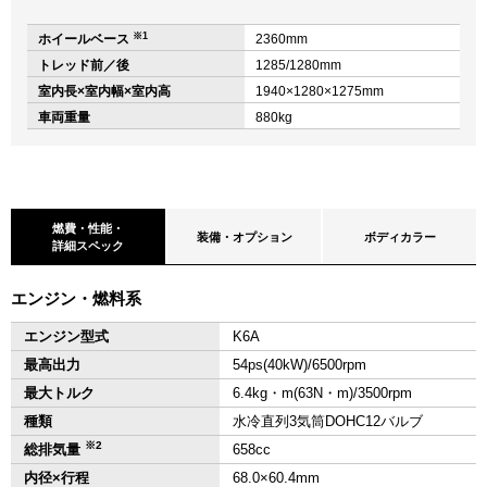
※1
ホイールベース
2360mm
トレッド前／後
1285/1280mm
室内長×室内幅×室内高
1940×1280×1275mm
車両重量
880kg
燃費・性能・
装備・オプション
ボディカラー
詳細スペック
エンジン・燃料系
エンジン型式
K6A
最高出力
54ps(40kW)/6500rpm
最大トルク
6.4kg・m(63N・m)/3500rpm
種類
水冷直列3気筒DOHC12バルブ
※2
総排気量
658cc
内径×行程
68.0×60.4mm