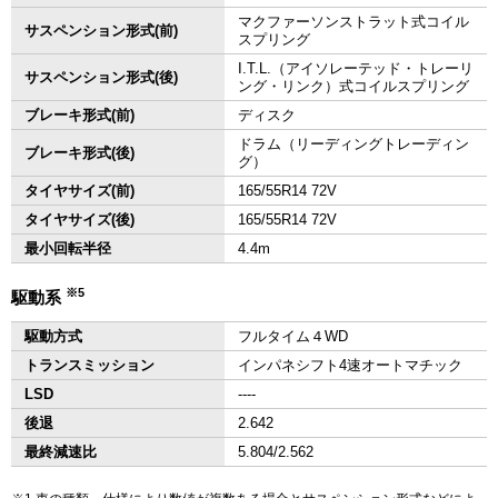
マクファーソンストラット式コイル
サスペンション形式(前)
スプリング
I.T.L.（アイソレーテッド・トレーリ
サスペンション形式(後)
ング・リンク）式コイルスプリング
ブレーキ形式(前)
ディスク
ドラム（リーディングトレーディン
ブレーキ形式(後)
グ）
タイヤサイズ(前)
165/55R14 72V
タイヤサイズ(後)
165/55R14 72V
最小回転半径
4.4m
※5
駆動系
駆動方式
フルタイム４WD
トランスミッション
インパネシフト4速オートマチック
LSD
‐‐‐‐
後退
2.642
最終減速比
5.804/2.562