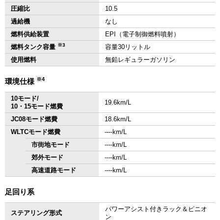
圧縮比
10.5
過給機
なし
燃料供給装置
EPI（電子制御燃料噴射）
※3
燃料タンク容量
容量30リットル
使用燃料
無鉛レギュラーガソリン
※4
環境仕様
10モード/
19.6km/L
10・15モード燃費
JC08モード燃費
18.6km/L
WLTCモード燃費
‐‐‐‐km/L
市街地モード
‐‐‐‐km/L
郊外モード
‐‐‐‐km/L
高速道路モード
‐‐‐‐km/L
足回り系
パワーアシスト付きラック＆ピニオ
ステアリング形式
ン