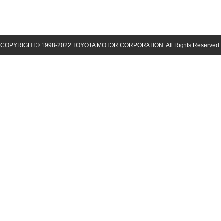
COPYRIGHT© 1998-
2022
TOYOTA MOTOR CORPORATION. All Rights Reserved.