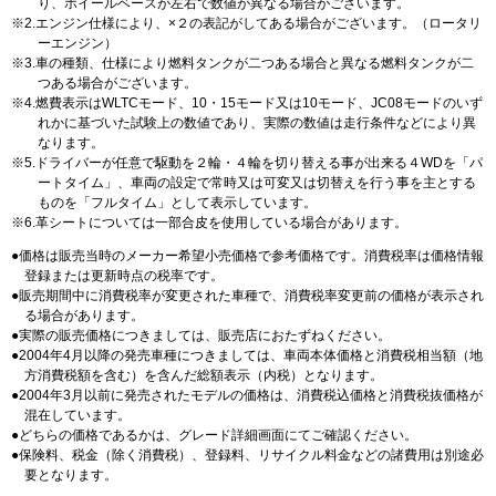
り、ホイールベースが左右で数値が異なる場合がございます。
2.エンジン仕様により、×２の表記がしてある場合がございます。（ロータリ
ーエンジン）
3.車の種類、仕様により燃料タンクが二つある場合と異なる燃料タンクが二
つある場合がございます。
4.燃費表示はWLTCモード、10・15モード又は10モード、JC08モードのいず
れかに基づいた試験上の数値であり、実際の数値は走行条件などにより異
なります。
5.ドライバーが任意で駆動を２輪・４輪を切り替える事が出来る４WDを「パ
ートタイム」、車両の設定で常時又は可変又は切替えを行う事を主とする
ものを「フルタイム」として表示しています。
6.革シートについては一部合皮を使用している場合があります。
価格は販売当時のメーカー希望小売価格で参考価格です。消費税率は価格情報
登録または更新時点の税率です。
販売期間中に消費税率が変更された車種で、消費税率変更前の価格が表示され
る場合があります。
実際の販売価格につきましては、販売店におたずねください。
2004年4月以降の発売車種につきましては、車両本体価格と消費税相当額（地
方消費税額を含む）を含んだ総額表示（内税）となります。
2004年3月以前に発売されたモデルの価格は、消費税込価格と消費税抜価格が
混在しています。
どちらの価格であるかは、グレード詳細画面にてご確認ください。
保険料、税金（除く消費税）、登録料、リサイクル料金などの諸費用は別途必
要となります。