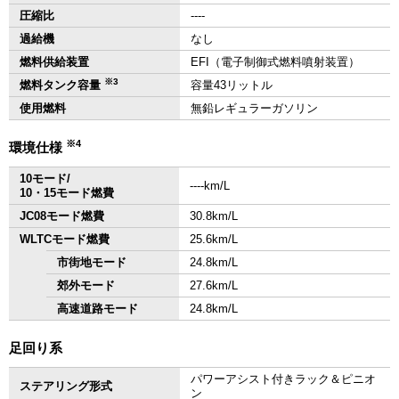
圧縮比
‐‐‐‐
過給機
なし
燃料供給装置
EFI（電子制御式燃料噴射装置）
※3
燃料タンク容量
容量43リットル
使用燃料
無鉛レギュラーガソリン
※4
環境仕様
10モード/
‐‐‐‐km/L
10・15モード燃費
JC08モード燃費
30.8km/L
WLTCモード燃費
25.6km/L
市街地モード
24.8km/L
郊外モード
27.6km/L
高速道路モード
24.8km/L
足回り系
パワーアシスト付きラック＆ピニオ
ステアリング形式
ン