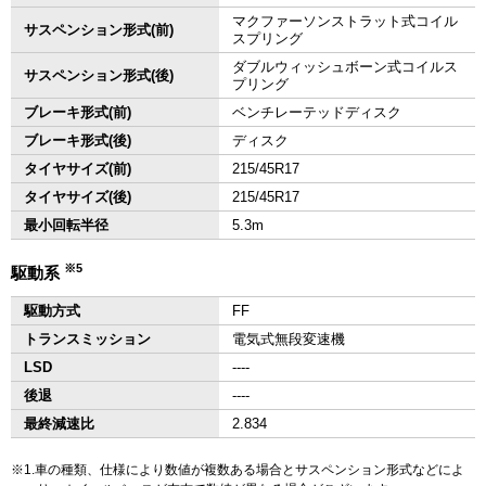
マクファーソンストラット式コイル
サスペンション形式(前)
スプリング
ダブルウィッシュボーン式コイルス
サスペンション形式(後)
プリング
ブレーキ形式(前)
ベンチレーテッドディスク
ブレーキ形式(後)
ディスク
タイヤサイズ(前)
215/45R17
タイヤサイズ(後)
215/45R17
最小回転半径
5.3m
※5
駆動系
駆動方式
FF
トランスミッション
電気式無段変速機
LSD
‐‐‐‐
後退
‐‐‐‐
最終減速比
2.834
1.車の種類、仕様により数値が複数ある場合とサスペンション形式などによ