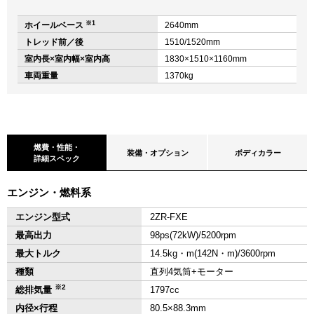
※1
ホイールベース
2640mm
トレッド前／後
1510/1520mm
室内長×室内幅×室内高
1830×1510×1160mm
車両重量
1370kg
燃費・性能・
装備・オプション
ボディカラー
詳細スペック
エンジン・燃料系
エンジン型式
2ZR-FXE
最高出力
98ps(72kW)/5200rpm
最大トルク
14.5kg・m(142N・m)/3600rpm
種類
直列4気筒+モーター
※2
総排気量
1797cc
内径×行程
80.5×88.3mm