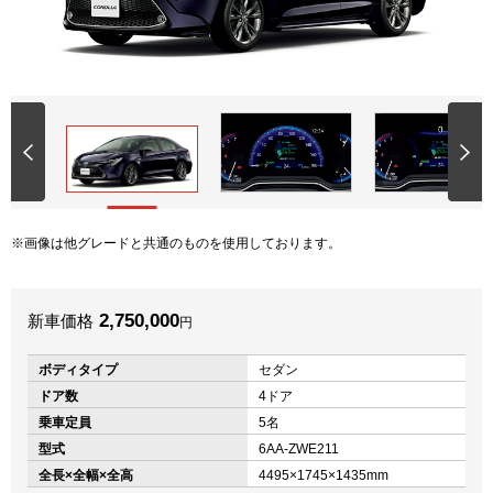
画像は他グレードと共通のものを使用しております。
2,750,000
新車価格
円
ボディタイプ
セダン
ドア数
4ドア
乗車定員
5名
型式
6AA-ZWE211
全長×全幅×全高
4495×1745×1435mm