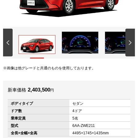
画像は他グレードと共通のものを使用しております。
2,403,500
新車価格
円
ボディタイプ
セダン
ドア数
4ドア
乗車定員
5名
型式
6AA-ZWE211
全長×全幅×全高
4495×1745×1435mm