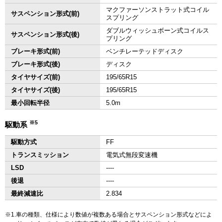
マクファーソンストラット式コイル
サスペンション形式(前)
スプリング
ダブルウィッシュボーン式コイルス
サスペンション形式(後)
プリング
ブレーキ形式(前)
ベンチレーテッドディスク
ブレーキ形式(後)
ディスク
タイヤサイズ(前)
195/65R15
タイヤサイズ(後)
195/65R15
最小回転半径
5.0m
※5
駆動系
駆動方式
FF
トランスミッション
電気式無段変速機
LSD
‐‐‐‐
後退
‐‐‐‐
最終減速比
2.834
1.車の種類、仕様により数値が複数ある場合とサスペンション形式などによ