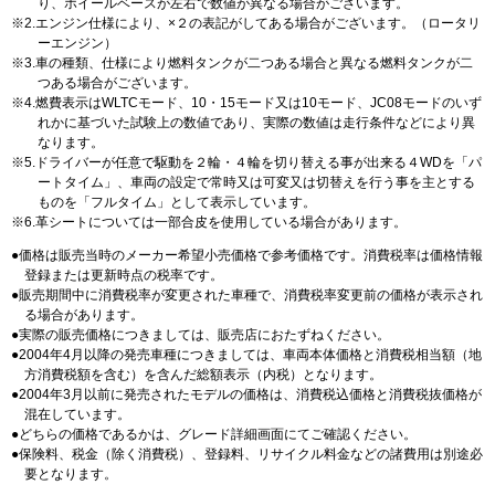
り、ホイールベースが左右で数値が異なる場合がございます。
2.エンジン仕様により、×２の表記がしてある場合がございます。（ロータリ
ーエンジン）
3.車の種類、仕様により燃料タンクが二つある場合と異なる燃料タンクが二
つある場合がございます。
4.燃費表示はWLTCモード、10・15モード又は10モード、JC08モードのいず
れかに基づいた試験上の数値であり、実際の数値は走行条件などにより異
なります。
5.ドライバーが任意で駆動を２輪・４輪を切り替える事が出来る４WDを「パ
ートタイム」、車両の設定で常時又は可変又は切替えを行う事を主とする
ものを「フルタイム」として表示しています。
6.革シートについては一部合皮を使用している場合があります。
価格は販売当時のメーカー希望小売価格で参考価格です。消費税率は価格情報
登録または更新時点の税率です。
販売期間中に消費税率が変更された車種で、消費税率変更前の価格が表示され
る場合があります。
実際の販売価格につきましては、販売店におたずねください。
2004年4月以降の発売車種につきましては、車両本体価格と消費税相当額（地
方消費税額を含む）を含んだ総額表示（内税）となります。
2004年3月以前に発売されたモデルの価格は、消費税込価格と消費税抜価格が
混在しています。
どちらの価格であるかは、グレード詳細画面にてご確認ください。
保険料、税金（除く消費税）、登録料、リサイクル料金などの諸費用は別途必
要となります。