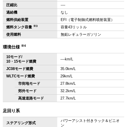
圧縮比
‐‐‐‐
過給機
なし
燃料供給装置
EFI（電子制御式燃料噴射装置）
※3
燃料タンク容量
容量43リットル
使用燃料
無鉛レギュラーガソリン
※4
環境仕様
10モード/
‐‐‐‐km/L
10・15モード燃費
JC08モード燃費
35.0km/L
WLTCモード燃費
29km/L
市街地モード
27.8km/L
郊外モード
32.2km/L
高速道路モード
27.7km/L
足回り系
パワーアシスト付きラック＆ピニオ
ステアリング形式
ン