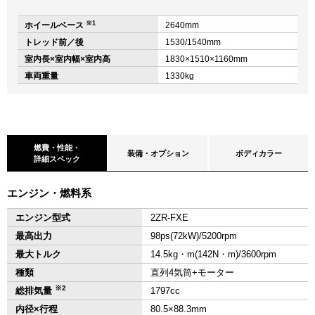
※1
ホイールベース
2640mm
トレッド前／後
1530/1540mm
室内長×室内幅×室内高
1830×1510×1160mm
車両重量
1330kg
燃費・性能・
装備・オプション
ボディカラー
詳細スペック
エンジン・燃料系
エンジン型式
2ZR-FXE
最高出力
98ps(72kW)/5200rpm
最大トルク
14.5kg・m(142N・m)/3600rpm
種類
直列4気筒+モーター
※2
総排気量
1797cc
内径×行程
80.5×88.3mm