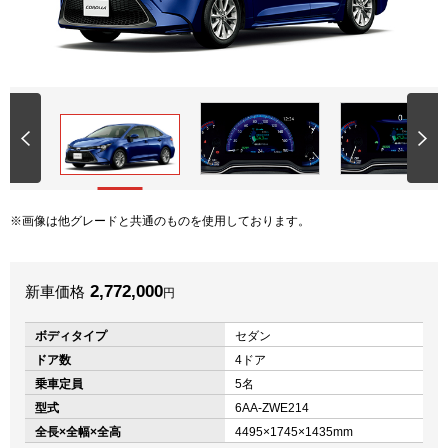
画像は他グレードと共通のものを使用しております。
2,772,000
新車価格
円
ボディタイプ
セダン
ドア数
4ドア
乗車定員
5名
型式
6AA-ZWE214
全長×全幅×全高
4495×1745×1435mm