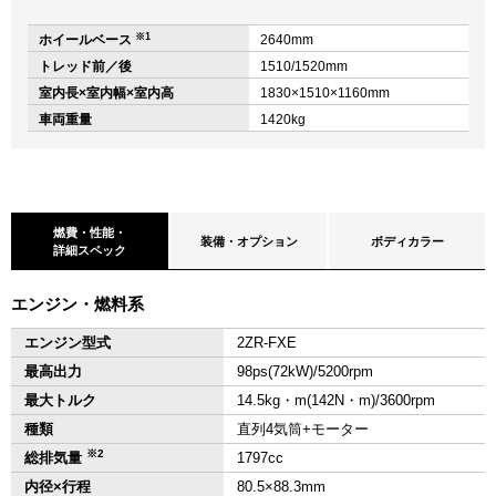
※1
ホイールベース
2640mm
トレッド前／後
1510/1520mm
室内長×室内幅×室内高
1830×1510×1160mm
車両重量
1420kg
燃費・性能・
装備・オプション
ボディカラー
詳細スペック
エンジン・燃料系
エンジン型式
2ZR-FXE
最高出力
98ps(72kW)/5200rpm
最大トルク
14.5kg・m(142N・m)/3600rpm
種類
直列4気筒+モーター
※2
総排気量
1797cc
内径×行程
80.5×88.3mm