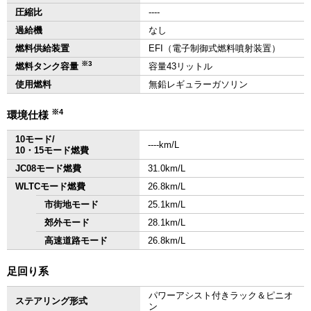
圧縮比
‐‐‐‐
過給機
なし
燃料供給装置
EFI（電子制御式燃料噴射装置）
※3
燃料タンク容量
容量43リットル
使用燃料
無鉛レギュラーガソリン
※4
環境仕様
10モード/
‐‐‐‐km/L
10・15モード燃費
JC08モード燃費
31.0km/L
WLTCモード燃費
26.8km/L
市街地モード
25.1km/L
郊外モード
28.1km/L
高速道路モード
26.8km/L
足回り系
パワーアシスト付きラック＆ピニオ
ステアリング形式
ン