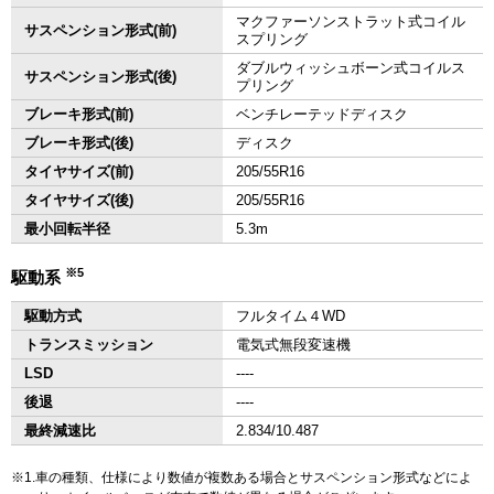
マクファーソンストラット式コイル
サスペンション形式(前)
スプリング
ダブルウィッシュボーン式コイルス
サスペンション形式(後)
プリング
ブレーキ形式(前)
ベンチレーテッドディスク
ブレーキ形式(後)
ディスク
タイヤサイズ(前)
205/55R16
タイヤサイズ(後)
205/55R16
最小回転半径
5.3m
※5
駆動系
駆動方式
フルタイム４WD
トランスミッション
電気式無段変速機
LSD
‐‐‐‐
後退
‐‐‐‐
最終減速比
2.834/10.487
1.車の種類、仕様により数値が複数ある場合とサスペンション形式などによ