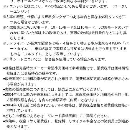
り、ホイールベースが左右で数値が異なる場合がございます。
2.エンジン仕様により、×２の表記がしてある場合がございます。（ロータリ
ーエンジン）
3.車の種類、仕様により燃料タンクが二つある場合と異なる燃料タンクが二
つある場合がございます。
4.燃費表示はWLTCモード、10・15モード又は10モード、JC08モードのいず
れかに基づいた試験上の数値であり、実際の数値は走行条件などにより異
なります。
5.ドライバーが任意で駆動を２輪・４輪を切り替える事が出来る４WDを「パ
ートタイム」、車両の設定で常時又は可変又は切替えを行う事を主とする
ものを「フルタイム」として表示しています。
6.革シートについては一部合皮を使用している場合があります。
価格は販売当時のメーカー希望小売価格で参考価格です。消費税率は価格情報
登録または更新時点の税率です。
販売期間中に消費税率が変更された車種で、消費税率変更前の価格が表示され
る場合があります。
実際の販売価格につきましては、販売店におたずねください。
2004年4月以降の発売車種につきましては、車両本体価格と消費税相当額（地
方消費税額を含む）を含んだ総額表示（内税）となります。
2004年3月以前に発売されたモデルの価格は、消費税込価格と消費税抜価格が
混在しています。
どちらの価格であるかは、グレード詳細画面にてご確認ください。
保険料、税金（除く消費税）、登録料、リサイクル料金などの諸費用は別途必
要となります。