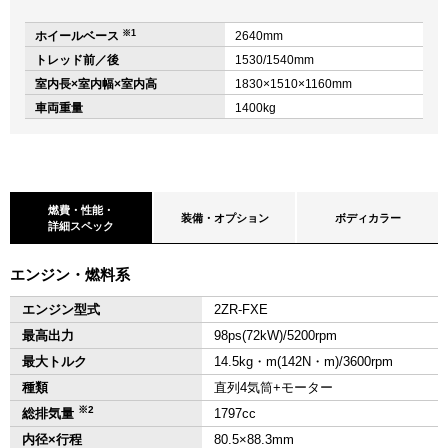
※1
ホイールベース
2640mm
トレッド前／後
1530/1540mm
室内長×室内幅×室内高
1830×1510×1160mm
車両重量
1400kg
燃費・性能・
装備・オプション
ボディカラー
詳細スペック
エンジン・燃料系
エンジン型式
2ZR-FXE
最高出力
98ps(72kW)/5200rpm
最大トルク
14.5kg・m(142N・m)/3600rpm
種類
直列4気筒+モーター
※2
総排気量
1797cc
内径×行程
80.5×88.3mm