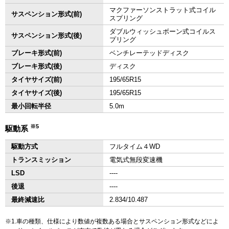
マクファーソンストラット式コイル
サスペンション形式(前)
スプリング
ダブルウィッシュボーン式コイルス
サスペンション形式(後)
プリング
ブレーキ形式(前)
ベンチレーテッドディスク
ブレーキ形式(後)
ディスク
タイヤサイズ(前)
195/65R15
タイヤサイズ(後)
195/65R15
最小回転半径
5.0m
※5
駆動系
駆動方式
フルタイム４WD
トランスミッション
電気式無段変速機
LSD
‐‐‐‐
後退
‐‐‐‐
最終減速比
2.834/10.487
1.車の種類、仕様により数値が複数ある場合とサスペンション形式などによ