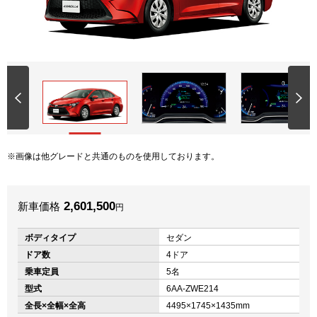
画像は他グレードと共通のものを使用しております。
2,601,500
新車価格
円
ボディタイプ
セダン
ドア数
4ドア
乗車定員
5名
型式
6AA-ZWE214
全長×全幅×全高
4495×1745×1435mm