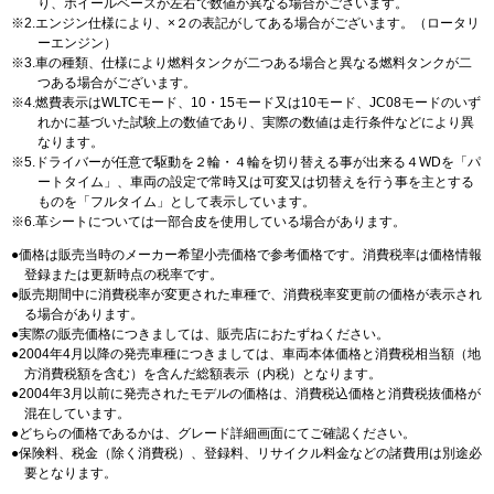
り、ホイールベースが左右で数値が異なる場合がございます。
2.エンジン仕様により、×２の表記がしてある場合がございます。（ロータリ
ーエンジン）
3.車の種類、仕様により燃料タンクが二つある場合と異なる燃料タンクが二
つある場合がございます。
4.燃費表示はWLTCモード、10・15モード又は10モード、JC08モードのいず
れかに基づいた試験上の数値であり、実際の数値は走行条件などにより異
なります。
5.ドライバーが任意で駆動を２輪・４輪を切り替える事が出来る４WDを「パ
ートタイム」、車両の設定で常時又は可変又は切替えを行う事を主とする
ものを「フルタイム」として表示しています。
6.革シートについては一部合皮を使用している場合があります。
価格は販売当時のメーカー希望小売価格で参考価格です。消費税率は価格情報
登録または更新時点の税率です。
販売期間中に消費税率が変更された車種で、消費税率変更前の価格が表示され
る場合があります。
実際の販売価格につきましては、販売店におたずねください。
2004年4月以降の発売車種につきましては、車両本体価格と消費税相当額（地
方消費税額を含む）を含んだ総額表示（内税）となります。
2004年3月以前に発売されたモデルの価格は、消費税込価格と消費税抜価格が
混在しています。
どちらの価格であるかは、グレード詳細画面にてご確認ください。
保険料、税金（除く消費税）、登録料、リサイクル料金などの諸費用は別途必
要となります。