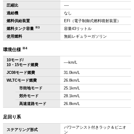
圧縮比
‐‐‐‐
過給機
なし
燃料供給装置
EFI（電子制御式燃料噴射装置）
※3
燃料タンク容量
容量43リットル
使用燃料
無鉛レギュラーガソリン
※4
環境仕様
10モード/
‐‐‐‐km/L
10・15モード燃費
JC08モード燃費
31.0km/L
WLTCモード燃費
26.8km/L
市街地モード
25.1km/L
郊外モード
28.1km/L
高速道路モード
26.8km/L
足回り系
パワーアシスト付きラック＆ピニオ
ステアリング形式
ン