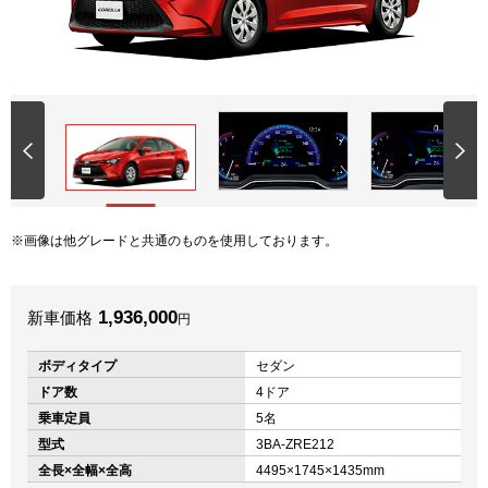
画像は他グレードと共通のものを使用しております。
1,936,000
新車価格
円
ボディタイプ
セダン
ドア数
4ドア
乗車定員
5名
型式
3BA-ZRE212
全長×全幅×全高
4495×1745×1435mm