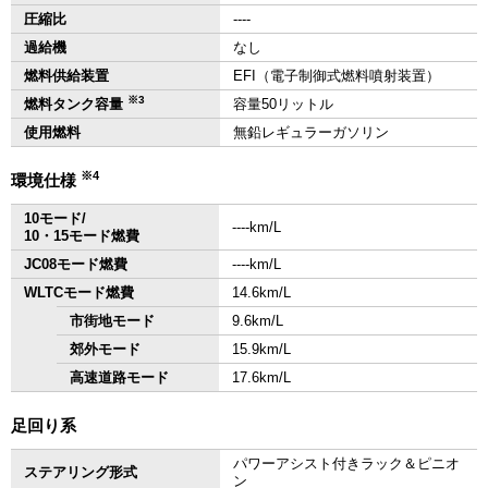
圧縮比
‐‐‐‐
過給機
なし
燃料供給装置
EFI（電子制御式燃料噴射装置）
※3
燃料タンク容量
容量50リットル
使用燃料
無鉛レギュラーガソリン
※4
環境仕様
10モード/
‐‐‐‐km/L
10・15モード燃費
JC08モード燃費
‐‐‐‐km/L
WLTCモード燃費
14.6km/L
市街地モード
9.6km/L
郊外モード
15.9km/L
高速道路モード
17.6km/L
足回り系
パワーアシスト付きラック＆ピニオ
ステアリング形式
ン