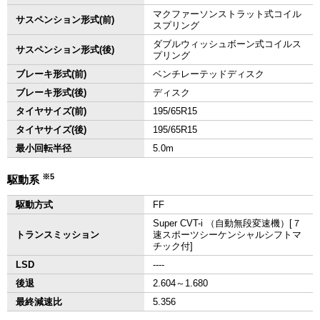
マクファーソンストラット式コイル
サスペンション形式(前)
スプリング
ダブルウィッシュボーン式コイルス
サスペンション形式(後)
プリング
ブレーキ形式(前)
ベンチレーテッドディスク
ブレーキ形式(後)
ディスク
タイヤサイズ(前)
195/65R15
タイヤサイズ(後)
195/65R15
最小回転半径
5.0m
※5
駆動系
駆動方式
FF
Super CVT-i （自動無段変速機）[７
トランスミッション
速スポーツシーケンシャルシフトマ
チック付]
LSD
‐‐‐‐
後退
2.604～1.680
最終減速比
5.356