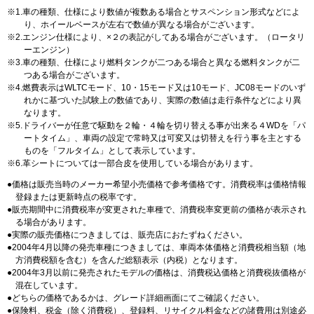
1.車の種類、仕様により数値が複数ある場合とサスペンション形式などによ
り、ホイールベースが左右で数値が異なる場合がございます。
2.エンジン仕様により、×２の表記がしてある場合がございます。（ロータリ
ーエンジン）
3.車の種類、仕様により燃料タンクが二つある場合と異なる燃料タンクが二
つある場合がございます。
4.燃費表示はWLTCモード、10・15モード又は10モード、JC08モードのいず
れかに基づいた試験上の数値であり、実際の数値は走行条件などにより異
なります。
5.ドライバーが任意で駆動を２輪・４輪を切り替える事が出来る４WDを「パ
ートタイム」、車両の設定で常時又は可変又は切替えを行う事を主とする
ものを「フルタイム」として表示しています。
6.革シートについては一部合皮を使用している場合があります。
価格は販売当時のメーカー希望小売価格で参考価格です。消費税率は価格情報
登録または更新時点の税率です。
販売期間中に消費税率が変更された車種で、消費税率変更前の価格が表示され
る場合があります。
実際の販売価格につきましては、販売店におたずねください。
2004年4月以降の発売車種につきましては、車両本体価格と消費税相当額（地
方消費税額を含む）を含んだ総額表示（内税）となります。
2004年3月以前に発売されたモデルの価格は、消費税込価格と消費税抜価格が
混在しています。
どちらの価格であるかは、グレード詳細画面にてご確認ください。
保険料、税金（除く消費税）、登録料、リサイクル料金などの諸費用は別途必