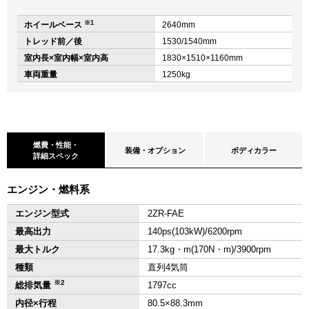
※1
ホイールベース
2640mm
トレッド前／後
1530/1540mm
室内長×室内幅×室内高
1830×1510×1160mm
車両重量
1250kg
燃費・性能・
装備・オプション
ボディカラー
詳細スペック
エンジン・燃料系
エンジン型式
2ZR-FAE
最高出力
140ps(103kW)/6200rpm
最大トルク
17.3kg・m(170N・m)/3900rpm
種類
直列4気筒
※2
総排気量
1797cc
内径×行程
80.5×88.3mm