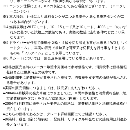
り、ホイールベースが左右で数値が異なる場合がございます。
2.エンジン仕様により、×２の表記がしてある場合がございます。（ロータリ
ーエンジン）
3.車の種類、仕様により燃料タンクが二つある場合と異なる燃料タンクが二
つある場合がございます。
4.燃費表示はWLTCモード、10・15モード又は10モード、JC08モードのいず
れかに基づいた試験上の数値であり、実際の数値は走行条件などにより異
なります。
5.ドライバーが任意で駆動を２輪・４輪を切り替える事が出来る４WDを「パ
ートタイム」、車両の設定で常時又は可変又は切替えを行う事を主とする
ものを「フルタイム」として表示しています。
6.革シートについては一部合皮を使用している場合があります。
価格は販売当時のメーカー希望小売価格で参考価格です。消費税率は価格情報
登録または更新時点の税率です。
販売期間中に消費税率が変更された車種で、消費税率変更前の価格が表示され
る場合があります。
実際の販売価格につきましては、販売店におたずねください。
2004年4月以降の発売車種につきましては、車両本体価格と消費税相当額（地
方消費税額を含む）を含んだ総額表示（内税）となります。
2004年3月以前に発売されたモデルの価格は、消費税込価格と消費税抜価格が
混在しています。
どちらの価格であるかは、グレード詳細画面にてご確認ください。
保険料、税金（除く消費税）、登録料、リサイクル料金などの諸費用は別途必
要となります。