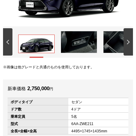
画像は他グレードと共通のものを使用しております。
2,750,000
新車価格
円
ボディタイプ
セダン
ドア数
4ドア
乗車定員
5名
型式
6AA-ZWE211
全長×全幅×全高
4495×1745×1435mm