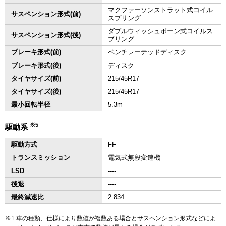
マクファーソンストラット式コイル
サスペンション形式(前)
スプリング
ダブルウィッシュボーン式コイルス
サスペンション形式(後)
プリング
ブレーキ形式(前)
ベンチレーテッドディスク
ブレーキ形式(後)
ディスク
タイヤサイズ(前)
215/45R17
タイヤサイズ(後)
215/45R17
最小回転半径
5.3m
※5
駆動系
駆動方式
FF
トランスミッション
電気式無段変速機
LSD
‐‐‐‐
後退
‐‐‐‐
最終減速比
2.834
1.車の種類、仕様により数値が複数ある場合とサスペンション形式などによ