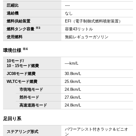
圧縮比
‐‐‐‐
過給機
なし
燃料供給装置
EFI（電子制御式燃料噴射装置）
※3
燃料タンク容量
容量43リットル
使用燃料
無鉛レギュラーガソリン
※4
環境仕様
10モード/
‐‐‐‐km/L
10・15モード燃費
JC08モード燃費
30.8km/L
WLTCモード燃費
25.6km/L
市街地モード
24.8km/L
郊外モード
27.6km/L
高速道路モード
24.8km/L
足回り系
パワーアシスト付きラック＆ピニオ
ステアリング形式
ン