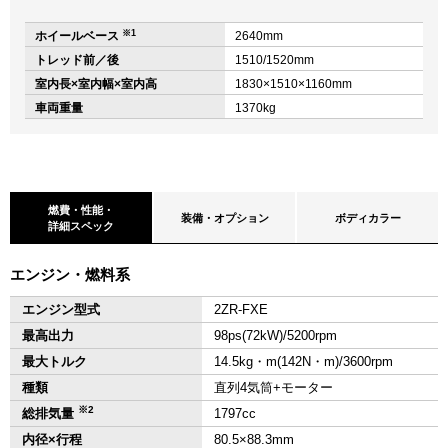
※1
ホイールベース
2640mm
トレッド前／後
1510/1520mm
室内長×室内幅×室内高
1830×1510×1160mm
車両重量
1370kg
燃費・性能・
装備・オプション
ボディカラー
詳細スペック
エンジン・燃料系
エンジン型式
2ZR-FXE
最高出力
98ps(72kW)/5200rpm
最大トルク
14.5kg・m(142N・m)/3600rpm
種類
直列4気筒+モーター
※2
総排気量
1797cc
内径×行程
80.5×88.3mm