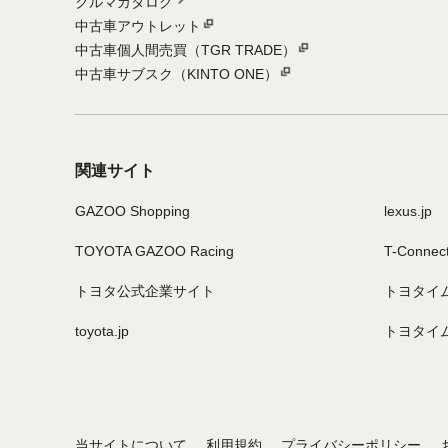
クルマカタログ
中古車アウトレット
中古車個人間売買（TGR TRADE）
中古車サブスク（KINTO ONE）
関連サイト
GAZOO Shopping
lexus.jp
TOYOTA GAZOO Racing
T-Connec
トヨタ公式企業サイト
トヨタイ
toyota.jp
トヨタイ
当サイトについて
利用規約
プライバシーポリシー