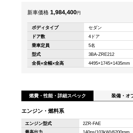
1,984,400
新車価格
円
ボディタイプ
セダン
ドア数
4ドア
乗車定員
5名
型式
3BA-ZRE212
全長×全幅×全高
4495×1745×1435mm
燃費・性能・
詳細スペック
装備・オ
エンジン・燃料系
エンジン型式
2ZR-FAE
最高出力
140ps(103kW)/6200rpm