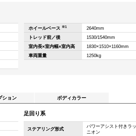
※1
ホイールベース
2640mm
トレッド前／後
1530/1540mm
室内長×室内幅×室内高
1830×1510×1160mm
車両重量
1250kg
プション
ボディカラー
足回り系
パワーアシスト付きラ
ステアリング形式
ニオン