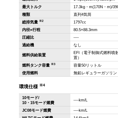
最大トルク
17.3kg・m(170N・m)/39
種類
直列4気筒
※2
総排気量
1797cc
内径×行程
80.5×88.3mm
圧縮比
‐‐‐‐
過給機
なし
EFI（電子制御式燃料噴
燃料供給装置
置）
※3
燃料タンク容量
容量50リットル
使用燃料
無鉛レギュラーガソリン
※4
環境仕様
10モード/
‐‐‐‐km/L
10・15モード燃費
JC08モード燃費
‐‐‐‐km/L
WLTCモード燃費
14.6km/L