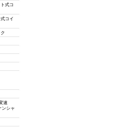
ット式コ
ン式コイ
スク
段変速
ケンシャ