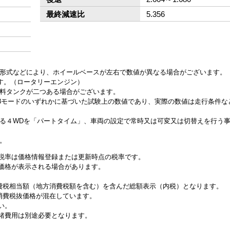
最終減速比
5.356
ン形式などにより、ホイールベースが左右で数値が異なる場合がございます。
ます。（ロータリーエンジン）
燃料タンクが二つある場合がございます。
、JC08モードのいずれかに基づいた試験上の数値であり、実際の数値は走行条件
来る４WDを「パートタイム」、車両の設定で常時又は可変又は切替えを行う
。
税率は価格情報登録または更新時点の税率です。
価格が表示される場合があります。
消費税相当額（地方消費税額を含む）を含んだ総額表示（内税）となります。
と消費税抜価格が混在しています。
い。
諸費用は別途必要となります。