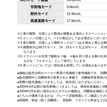
市街地モード
9.6km/L
郊外モード
15.9km/L
高速道路モード
17.6km/L
1.車の種類、仕様により数値が複数ある場合とサスペンショ
2.エンジン仕様により、×２の表記がしてある場合がござい
3.車の種類、仕様により燃料タンクが二つある場合と異なる
4.燃費表示はWLTCモード、10・15モード又は10モード
なります。
5.ドライバーが任意で駆動を２輪・４輪を切り替える事が出
ものを「フルタイム」として表示しています。
6.革シートについては一部合皮を使用している場合があります
価格は販売当時のメーカー希望小売価格で参考価格です。消費
販売期間中に消費税率が変更された車種で、消費税率変更前の
実際の販売価格につきましては、販売店におたずねください。
2004年4月以降の発売車種につきましては、車両本体価格と
2004年3月以前に発売されたモデルの価格は、消費税込価格
どちらの価格であるかは、グレード詳細画面にてご確認くださ
保険料、税金（除く消費税）、登録料、リサイクル料金などの