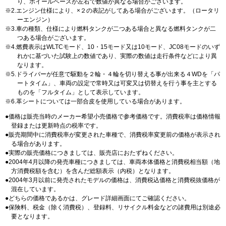
り、ホイールベースが左右で数値が異なる場合がございます。
2.エンジン仕様により、×２の表記がしてある場合がございます。（ロータリ
ーエンジン）
3.車の種類、仕様により燃料タンクが二つある場合と異なる燃料タンクが二
つある場合がございます。
4.燃費表示はWLTCモード、10・15モード又は10モード、JC08モードのいず
れかに基づいた試験上の数値であり、実際の数値は走行条件などにより異
なります。
5.ドライバーが任意で駆動を２輪・４輪を切り替える事が出来る４WDを「パ
ートタイム」、車両の設定で常時又は可変又は切替えを行う事を主とする
ものを「フルタイム」として表示しています。
6.革シートについては一部合皮を使用している場合があります。
価格は販売当時のメーカー希望小売価格で参考価格です。消費税率は価格情報
登録または更新時点の税率です。
販売期間中に消費税率が変更された車種で、消費税率変更前の価格が表示され
る場合があります。
実際の販売価格につきましては、販売店におたずねください。
2004年4月以降の発売車種につきましては、車両本体価格と消費税相当額（地
方消費税額を含む）を含んだ総額表示（内税）となります。
2004年3月以前に発売されたモデルの価格は、消費税込価格と消費税抜価格が
混在しています。
どちらの価格であるかは、グレード詳細画面にてご確認ください。
保険料、税金（除く消費税）、登録料、リサイクル料金などの諸費用は別途必
要となります。