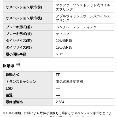
マクファーソンストラット式コイル
サスペンション形式(前)
スプリング
ダブルウィッシュボーン式コイルス
サスペンション形式(後)
プリング
ブレーキ形式(前)
ベンチレーテッドディスク
ブレーキ形式(後)
ディスク
タイヤサイズ(前)
195/65R15
タイヤサイズ(後)
195/65R15
最小回転半径
5.0m
※5
駆動系
駆動方式
FF
トランスミッション
電気式無段変速機
LSD
‐‐‐‐
後退
‐‐‐‐
最終減速比
2.834
1.車の種類、仕様により数値が複数ある場合とサスペンション形式などによ