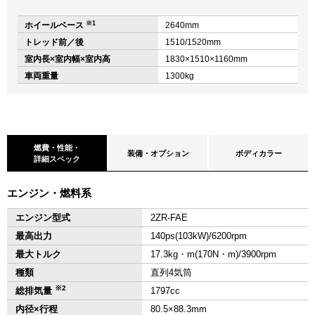
※1
ホイールベース
2640mm
トレッド前／後
1510/1520mm
室内長×室内幅×室内高
1830×1510×1160mm
車両重量
1300kg
燃費・性能・
装備・オプション
ボディカラー
詳細スペック
エンジン・燃料系
エンジン型式
2ZR-FAE
最高出力
140ps(103kW)/6200rpm
最大トルク
17.3kg・m(170N・m)/3900rpm
種類
直列4気筒
※2
総排気量
1797cc
内径×行程
80.5×88.3mm