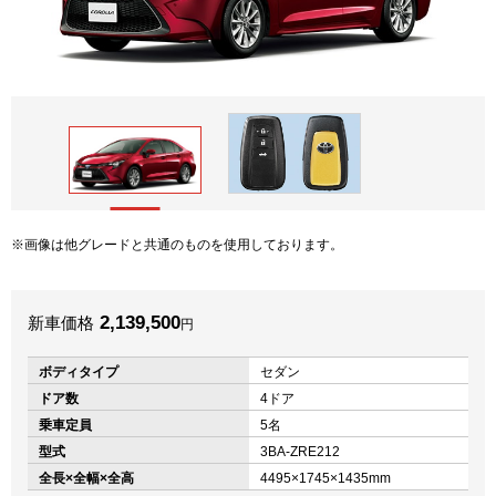
画像は他グレードと共通のものを使用しております。
2,139,500
新車価格
円
ボディタイプ
セダン
ドア数
4ドア
乗車定員
5名
型式
3BA-ZRE212
全長×全幅×全高
4495×1745×1435mm