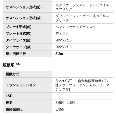
マクファーソンストラット式コイル
サスペンション形式(前)
スプリング
ダブルウィッシュボーン式コイルス
サスペンション形式(後)
プリング
ブレーキ形式(前)
ベンチレーテッドディスク
ブレーキ形式(後)
ディスク
タイヤサイズ(前)
205/55R16
タイヤサイズ(後)
205/55R16
最小回転半径
5.3m
※5
駆動系
駆動方式
FF
Super CVT-i （自動無段変速機）[７
トランスミッション
速スポーツシーケンシャルシフトマ
チック付]
LSD
‐‐‐‐
後退
2.604～1.680
最終減速比
5.356