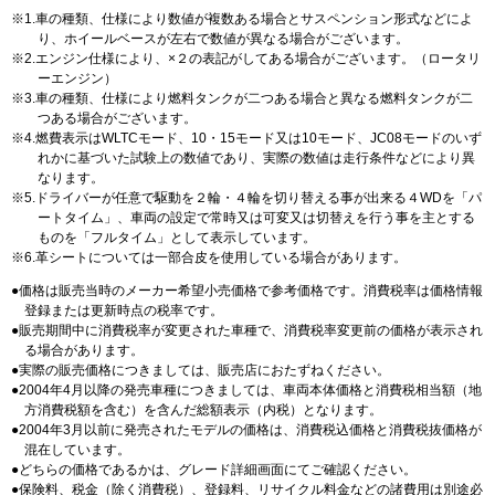
1.車の種類、仕様により数値が複数ある場合とサスペンション形式などによ
り、ホイールベースが左右で数値が異なる場合がございます。
2.エンジン仕様により、×２の表記がしてある場合がございます。（ロータリ
ーエンジン）
3.車の種類、仕様により燃料タンクが二つある場合と異なる燃料タンクが二
つある場合がございます。
4.燃費表示はWLTCモード、10・15モード又は10モード、JC08モードのいず
れかに基づいた試験上の数値であり、実際の数値は走行条件などにより異
なります。
5.ドライバーが任意で駆動を２輪・４輪を切り替える事が出来る４WDを「パ
ートタイム」、車両の設定で常時又は可変又は切替えを行う事を主とする
ものを「フルタイム」として表示しています。
6.革シートについては一部合皮を使用している場合があります。
価格は販売当時のメーカー希望小売価格で参考価格です。消費税率は価格情報
登録または更新時点の税率です。
販売期間中に消費税率が変更された車種で、消費税率変更前の価格が表示され
る場合があります。
実際の販売価格につきましては、販売店におたずねください。
2004年4月以降の発売車種につきましては、車両本体価格と消費税相当額（地
方消費税額を含む）を含んだ総額表示（内税）となります。
2004年3月以前に発売されたモデルの価格は、消費税込価格と消費税抜価格が
混在しています。
どちらの価格であるかは、グレード詳細画面にてご確認ください。
保険料、税金（除く消費税）、登録料、リサイクル料金などの諸費用は別途必