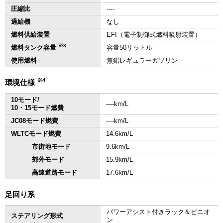
圧縮比
‐‐‐‐
過給機
なし
燃料供給装置
EFI（電子制御式燃料噴射装置）
※3
燃料タンク容量
容量50リットル
使用燃料
無鉛レギュラーガソリン
※4
環境仕様
10モード/
‐‐‐‐km/L
10・15モード燃費
JC08モード燃費
‐‐‐‐km/L
WLTCモード燃費
14.6km/L
市街地モード
9.6km/L
郊外モード
15.9km/L
高速道路モード
17.6km/L
足回り系
パワーアシスト付きラック＆ピニオ
ステアリング形式
ン