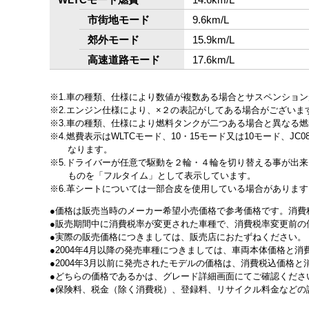
市街地モード
9.6km/L
郊外モード
15.9km/L
高速道路モード
17.6km/L
1.車の種類、仕様により数値が複数ある場合とサスペンショ
2.エンジン仕様により、×２の表記がしてある場合がござい
3.車の種類、仕様により燃料タンクが二つある場合と異なる
4.燃費表示はWLTCモード、10・15モード又は10モード
なります。
5.ドライバーが任意で駆動を２輪・４輪を切り替える事が出
ものを「フルタイム」として表示しています。
6.革シートについては一部合皮を使用している場合があります
価格は販売当時のメーカー希望小売価格で参考価格です。消費
販売期間中に消費税率が変更された車種で、消費税率変更前の
実際の販売価格につきましては、販売店におたずねください。
2004年4月以降の発売車種につきましては、車両本体価格と
2004年3月以前に発売されたモデルの価格は、消費税込価格
どちらの価格であるかは、グレード詳細画面にてご確認くださ
保険料、税金（除く消費税）、登録料、リサイクル料金などの