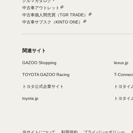
クルマカタログ
中古車アウトレット
中古車個人間売買（TGR TRADE）
中古車サブスク（KINTO ONE）
関連サイト
GAZOO Shopping
lexus.jp
TOYOTA GAZOO Racing
T-Connec
トヨタ公式企業サイト
トヨタイ
toyota.jp
トヨタイ
当サイトについて
利用規約
プライバシーポリシー