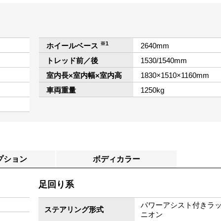
※1
ホイールベース
2640mm
トレッド前／後
1530/1540mm
室内長×室内幅×室内高
1830×1510×1160mm
車両重量
1250kg
プション
ボディカラー
足回り系
パワーアシスト付きラ
ステアリング形式
ニオン