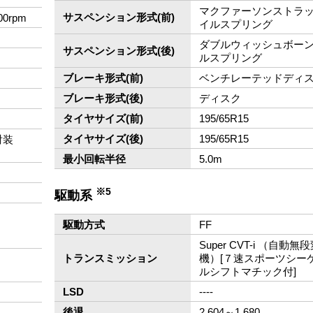
マクファーソンストラ
サスペンション形式(前)
00rpm
イルスプリング
ダブルウィッシュボー
サスペンション形式(後)
ルスプリング
ブレーキ形式(前)
ベンチレーテッドディ
ブレーキ形式(後)
ディスク
タイヤサイズ(前)
195/65R15
タイヤサイズ(後)
195/65R15
射装
最小回転半径
5.0m
※5
駆動系
駆動方式
FF
Super CVT-i （自動無
トランスミッション
機）[７速スポーツシー
ルシフトマチック付]
LSD
‐‐‐‐
後退
2.604～1.680