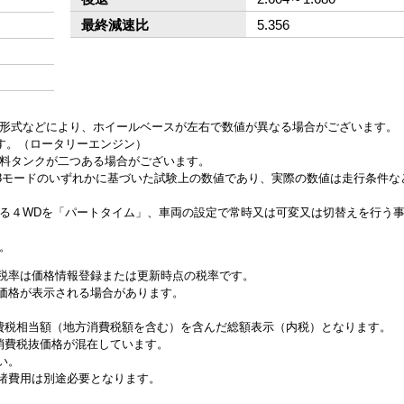
最終減速比
5.356
ン形式などにより、ホイールベースが左右で数値が異なる場合がございます。
ます。（ロータリーエンジン）
燃料タンクが二つある場合がございます。
、JC08モードのいずれかに基づいた試験上の数値であり、実際の数値は走行条件
来る４WDを「パートタイム」、車両の設定で常時又は可変又は切替えを行う
。
税率は価格情報登録または更新時点の税率です。
価格が表示される場合があります。
消費税相当額（地方消費税額を含む）を含んだ総額表示（内税）となります。
と消費税抜価格が混在しています。
い。
諸費用は別途必要となります。