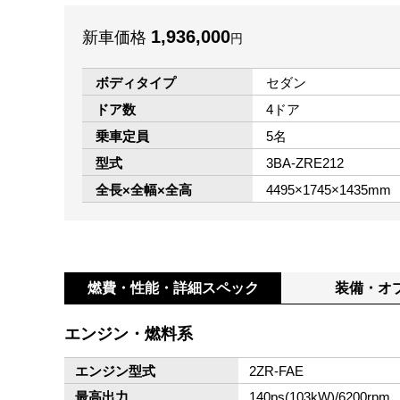
1,936,000
新車価格
円
ボディタイプ
セダン
ドア数
4ドア
乗車定員
5名
型式
3BA-ZRE212
全長×全幅×全高
4495×1745×1435mm
燃費・性能・
詳細スペック
装備・オ
エンジン・燃料系
エンジン型式
2ZR-FAE
最高出力
140ps(103kW)/6200rpm