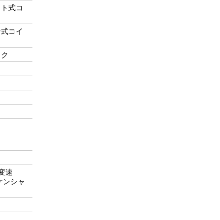
ット式コ
ン式コイ
スク
段変速
ケンシャ