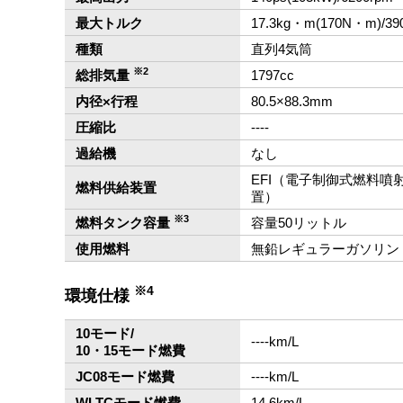
最大トルク
17.3kg・m(170N・m)/39
種類
直列4気筒
※2
総排気量
1797cc
内径×行程
80.5×88.3mm
圧縮比
‐‐‐‐
過給機
なし
EFI（電子制御式燃料噴
燃料供給装置
置）
※3
燃料タンク容量
容量50リットル
使用燃料
無鉛レギュラーガソリン
※4
環境仕様
10モード/
‐‐‐‐km/L
10・15モード燃費
JC08モード燃費
‐‐‐‐km/L
WLTCモード燃費
14.6km/L