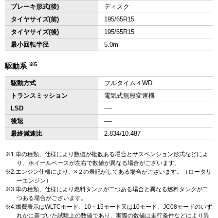
ブレーキ形式(後)
ディスク
タイヤサイズ(前)
195/65R15
タイヤサイズ(後)
195/65R15
最小回転半径
5.0m
※5
駆動系
駆動方式
フルタイム４WD
トランスミッション
電気式無段変速機
LSD
‐‐‐‐
後退
‐‐‐‐
最終減速比
2.834/10.487
1.車の種類、仕様により数値が複数ある場合とサスペンション形式などによ
り、ホイールベースが左右で数値が異なる場合がございます。
2.エンジン仕様により、×２の表記がしてある場合がございます。（ロータリ
ーエンジン）
3.車の種類、仕様により燃料タンクが二つある場合と異なる燃料タンクが二
つある場合がございます。
4.燃費表示はWLTCモード、10・15モード又は10モード、JC08モードのいず
れかに基づいた試験上の数値であり、実際の数値は走行条件などにより異