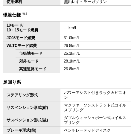
使用燃料
無鉛レギュラーガソリン
※4
環境仕様
10モード/
‐‐‐‐km/L
10・15モード燃費
JC08モード燃費
31.0km/L
WLTCモード燃費
26.8km/L
市街地モード
25.1km/L
郊外モード
28.1km/L
高速道路モード
26.8km/L
足回り系
パワーアシスト付きラック＆ピニオ
ステアリング形式
ン
マクファーソンストラット式コイル
サスペンション形式(前)
スプリング
ダブルウィッシュボーン式コイルス
サスペンション形式(後)
プリング
ブレーキ形式(前)
ベンチレーテッドディスク