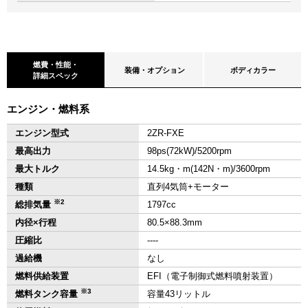
燃費・性能・
装備・オプション
ボディカラー
詳細スペック
エンジン・燃料系
エンジン型式
2ZR-FXE
最高出力
98ps(72kW)/5200rpm
最大トルク
14.5kg・m(142N・m)/3600rpm
種類
直列4気筒+モーター
※2
総排気量
1797cc
内径×行程
80.5×88.3mm
圧縮比
‐‐‐‐
過給機
なし
燃料供給装置
EFI（電子制御式燃料噴射装置）
※3
燃料タンク容量
容量43リットル