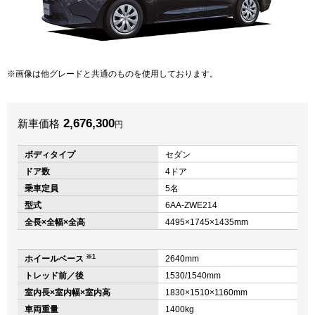
画像は他グレードと共通のものを使用しております。
2,676,300
新車価格
円
ボディタイプ
セダン
ドア数
4ドア
乗車定員
5名
型式
6AA-ZWE214
全長×全幅×全高
4495×1745×1435mm
※1
ホイールベース
2640mm
トレッド前／後
1530/1540mm
室内長×室内幅×室内高
1830×1510×1160mm
車両重量
1400kg