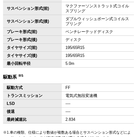
マクファーソンストラット式コイル
サスペンション形式(前)
スプリング
ダブルウィッシュボーン式コイルス
サスペンション形式(後)
プリング
ブレーキ形式(前)
ベンチレーテッドディスク
ブレーキ形式(後)
ディスク
タイヤサイズ(前)
195/65R15
タイヤサイズ(後)
195/65R15
最小回転半径
5.0m
※5
駆動系
駆動方式
FF
トランスミッション
電気式無段変速機
LSD
‐‐‐‐
後退
‐‐‐‐
最終減速比
2.834
1.車の種類、仕様により数値が複数ある場合とサスペンション形式などによ