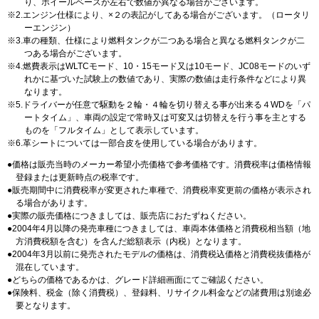
り、ホイールベースが左右で数値が異なる場合がございます。
2.エンジン仕様により、×２の表記がしてある場合がございます。（ロータリ
ーエンジン）
3.車の種類、仕様により燃料タンクが二つある場合と異なる燃料タンクが二
つある場合がございます。
4.燃費表示はWLTCモード、10・15モード又は10モード、JC08モードのいず
れかに基づいた試験上の数値であり、実際の数値は走行条件などにより異
なります。
5.ドライバーが任意で駆動を２輪・４輪を切り替える事が出来る４WDを「パ
ートタイム」、車両の設定で常時又は可変又は切替えを行う事を主とする
ものを「フルタイム」として表示しています。
6.革シートについては一部合皮を使用している場合があります。
価格は販売当時のメーカー希望小売価格で参考価格です。消費税率は価格情報
登録または更新時点の税率です。
販売期間中に消費税率が変更された車種で、消費税率変更前の価格が表示され
る場合があります。
実際の販売価格につきましては、販売店におたずねください。
2004年4月以降の発売車種につきましては、車両本体価格と消費税相当額（地
方消費税額を含む）を含んだ総額表示（内税）となります。
2004年3月以前に発売されたモデルの価格は、消費税込価格と消費税抜価格が
混在しています。
どちらの価格であるかは、グレード詳細画面にてご確認ください。
保険料、税金（除く消費税）、登録料、リサイクル料金などの諸費用は別途必
要となります。