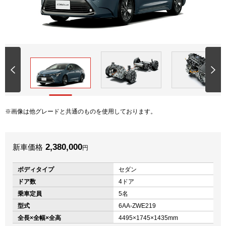
画像は他グレードと共通のものを使用しております。
2,380,000
新車価格
円
ボディタイプ
セダン
ドア数
4ドア
乗車定員
5名
型式
6AA-ZWE219
全長×全幅×全高
4495×1745×1435mm