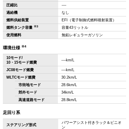
圧縮比
‐‐‐‐
過給機
なし
燃料供給装置
EFI（電子制御式燃料噴射装置）
※3
燃料タンク容量
容量43リットル
使用燃料
無鉛レギュラーガソリン
※4
環境仕様
10モード/
‐‐‐‐km/L
10・15モード燃費
JC08モード燃費
‐‐‐‐km/L
WLTCモード燃費
30.2km/L
市街地モード
28.6km/L
郊外モード
34km/L
高速道路モード
28.8km/L
足回り系
パワーアシスト付きラック＆ピニオ
ステアリング形式
ン