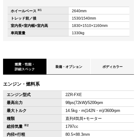
※1
ホイールベース
2640mm
トレッド前／後
1530/1540mm
室内長×室内幅×室内高
1830×1510×1160mm
車両重量
1330kg
燃費・性能・
装備・オプション
ボディカラー
詳細スペック
エンジン・燃料系
エンジン型式
2ZR-FXE
最高出力
98ps(72kW)/5200rpm
最大トルク
14.5kg・m(142N・m)/3600rpm
種類
直列4気筒+モーター
※2
総排気量
1797cc
内径×行程
80.5×88.3mm