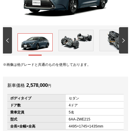
画像は他グレードと共通のものを使用しております。
2,578,000
新車価格
円
ボディタイプ
セダン
ドア数
4ドア
乗車定員
5名
型式
6AA-ZWE215
全長×全幅×全高
4495×1745×1435mm