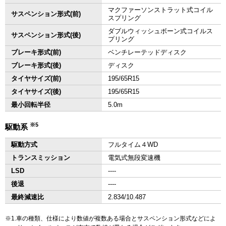
マクファーソンストラット式コイル
サスペンション形式(前)
スプリング
ダブルウィッシュボーン式コイルス
サスペンション形式(後)
プリング
ブレーキ形式(前)
ベンチレーテッドディスク
ブレーキ形式(後)
ディスク
タイヤサイズ(前)
195/65R15
タイヤサイズ(後)
195/65R15
最小回転半径
5.0m
※5
駆動系
駆動方式
フルタイム４WD
トランスミッション
電気式無段変速機
LSD
‐‐‐‐
後退
‐‐‐‐
最終減速比
2.834/10.487
1.車の種類、仕様により数値が複数ある場合とサスペンション形式などによ