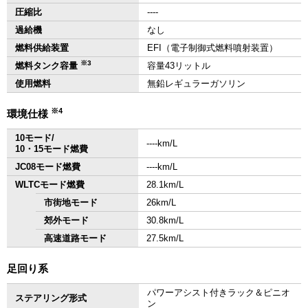
圧縮比
‐‐‐‐
過給機
なし
燃料供給装置
EFI（電子制御式燃料噴射装置）
※3
燃料タンク容量
容量43リットル
使用燃料
無鉛レギュラーガソリン
※4
環境仕様
10モード/
‐‐‐‐km/L
10・15モード燃費
JC08モード燃費
‐‐‐‐km/L
WLTCモード燃費
28.1km/L
市街地モード
26km/L
郊外モード
30.8km/L
高速道路モード
27.5km/L
足回り系
パワーアシスト付きラック＆ピニオ
ステアリング形式
ン