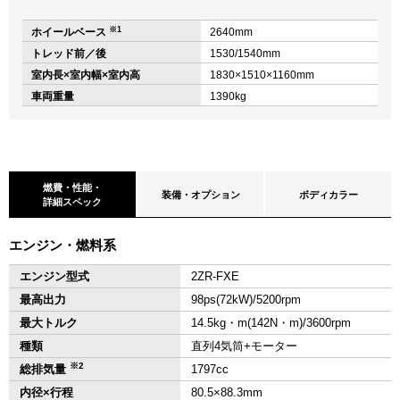
※1
ホイールベース
2640mm
トレッド前／後
1530/1540mm
室内長×室内幅×室内高
1830×1510×1160mm
車両重量
1390kg
燃費・性能・
装備・オプション
ボディカラー
詳細スペック
エンジン・燃料系
エンジン型式
2ZR-FXE
最高出力
98ps(72kW)/5200rpm
最大トルク
14.5kg・m(142N・m)/3600rpm
種類
直列4気筒+モーター
※2
総排気量
1797cc
内径×行程
80.5×88.3mm