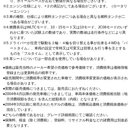
り、ホイールベースが左右で数値が異なる場合がございます。
2.エンジン仕様により、×２の表記がしてある場合がございます。（ロータリ
ーエンジン）
3.車の種類、仕様により燃料タンクが二つある場合と異なる燃料タンクが二
つある場合がございます。
4.燃費表示はWLTCモード、10・15モード又は10モード、JC08モードのいず
れかに基づいた試験上の数値であり、実際の数値は走行条件などにより異
なります。
5.ドライバーが任意で駆動を２輪・４輪を切り替える事が出来る４WDを「パ
ートタイム」、車両の設定で常時又は可変又は切替えを行う事を主とする
ものを「フルタイム」として表示しています。
6.革シートについては一部合皮を使用している場合があります。
価格は販売当時のメーカー希望小売価格で参考価格です。消費税率は価格情報
登録または更新時点の税率です。
販売期間中に消費税率が変更された車種で、消費税率変更前の価格が表示され
る場合があります。
実際の販売価格につきましては、販売店におたずねください。
2004年4月以降の発売車種につきましては、車両本体価格と消費税相当額（地
方消費税額を含む）を含んだ総額表示（内税）となります。
2004年3月以前に発売されたモデルの価格は、消費税込価格と消費税抜価格が
混在しています。
どちらの価格であるかは、グレード詳細画面にてご確認ください。
保険料、税金（除く消費税）、登録料、リサイクル料金などの諸費用は別途必
要となります。