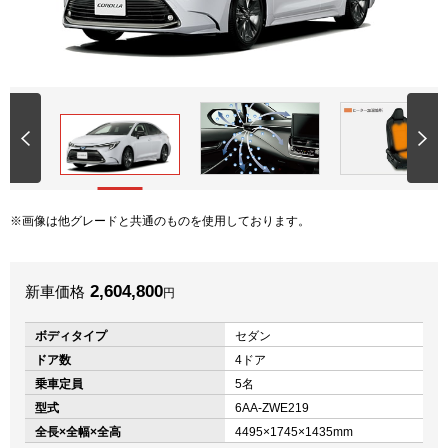
画像は他グレードと共通のものを使用しております。
2,604,800
新車価格
円
ボディタイプ
セダン
ドア数
4ドア
乗車定員
5名
型式
6AA-ZWE219
全長×全幅×全高
4495×1745×1435mm