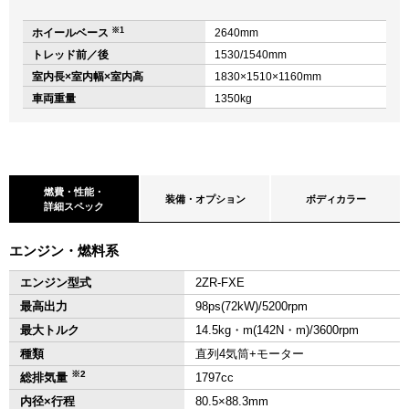
※1
ホイールベース
2640mm
トレッド前／後
1530/1540mm
室内長×室内幅×室内高
1830×1510×1160mm
車両重量
1350kg
燃費・性能・
装備・オプション
ボディカラー
詳細スペック
エンジン・燃料系
エンジン型式
2ZR-FXE
最高出力
98ps(72kW)/5200rpm
最大トルク
14.5kg・m(142N・m)/3600rpm
種類
直列4気筒+モーター
※2
総排気量
1797cc
内径×行程
80.5×88.3mm