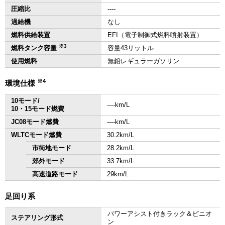
圧縮比
‐‐‐‐
過給機
なし
燃料供給装置
EFI（電子制御式燃料噴射装置）
※3
燃料タンク容量
容量43リットル
使用燃料
無鉛レギュラーガソリン
※4
環境仕様
10モード/
‐‐‐‐km/L
10・15モード燃費
JC08モード燃費
‐‐‐‐km/L
WLTCモード燃費
30.2km/L
市街地モード
28.2km/L
郊外モード
33.7km/L
高速道路モード
29km/L
足回り系
パワーアシスト付きラック＆ピニオ
ステアリング形式
ン