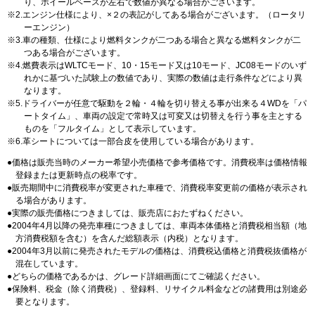
り、ホイールベースが左右で数値が異なる場合がございます。
2.エンジン仕様により、×２の表記がしてある場合がございます。（ロータリ
ーエンジン）
3.車の種類、仕様により燃料タンクが二つある場合と異なる燃料タンクが二
つある場合がございます。
4.燃費表示はWLTCモード、10・15モード又は10モード、JC08モードのいず
れかに基づいた試験上の数値であり、実際の数値は走行条件などにより異
なります。
5.ドライバーが任意で駆動を２輪・４輪を切り替える事が出来る４WDを「パ
ートタイム」、車両の設定で常時又は可変又は切替えを行う事を主とする
ものを「フルタイム」として表示しています。
6.革シートについては一部合皮を使用している場合があります。
価格は販売当時のメーカー希望小売価格で参考価格です。消費税率は価格情報
登録または更新時点の税率です。
販売期間中に消費税率が変更された車種で、消費税率変更前の価格が表示され
る場合があります。
実際の販売価格につきましては、販売店におたずねください。
2004年4月以降の発売車種につきましては、車両本体価格と消費税相当額（地
方消費税額を含む）を含んだ総額表示（内税）となります。
2004年3月以前に発売されたモデルの価格は、消費税込価格と消費税抜価格が
混在しています。
どちらの価格であるかは、グレード詳細画面にてご確認ください。
保険料、税金（除く消費税）、登録料、リサイクル料金などの諸費用は別途必
要となります。