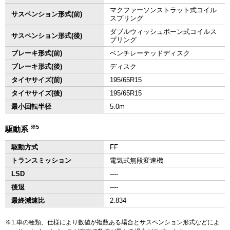
マクファーソンストラット式コイル
サスペンション形式(前)
スプリング
ダブルウィッシュボーン式コイルス
サスペンション形式(後)
プリング
ブレーキ形式(前)
ベンチレーテッドディスク
ブレーキ形式(後)
ディスク
タイヤサイズ(前)
195/65R15
タイヤサイズ(後)
195/65R15
最小回転半径
5.0m
※5
駆動系
駆動方式
FF
トランスミッション
電気式無段変速機
LSD
‐‐‐‐
後退
‐‐‐‐
最終減速比
2.834
1.車の種類、仕様により数値が複数ある場合とサスペンション形式などによ