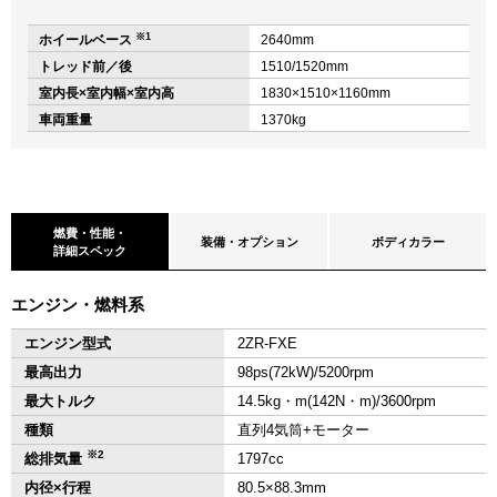
※1
ホイールベース
2640mm
トレッド前／後
1510/1520mm
室内長×室内幅×室内高
1830×1510×1160mm
車両重量
1370kg
燃費・性能・
装備・オプション
ボディカラー
詳細スペック
エンジン・燃料系
エンジン型式
2ZR-FXE
最高出力
98ps(72kW)/5200rpm
最大トルク
14.5kg・m(142N・m)/3600rpm
種類
直列4気筒+モーター
※2
総排気量
1797cc
内径×行程
80.5×88.3mm