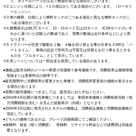
り、ホイールベースが左右で数値が異なる場合がございます。
2.エンジン仕様により、×２の表記がしてある場合がございます。（ロータリ
ーエンジン）
3.車の種類、仕様により燃料タンクが二つある場合と異なる燃料タンクが二
つある場合がございます。
4.燃費表示はWLTCモード、10・15モード又は10モード、JC08モードのいず
れかに基づいた試験上の数値であり、実際の数値は走行条件などにより異
なります。
5.ドライバーが任意で駆動を２輪・４輪を切り替える事が出来る４WDを「パ
ートタイム」、車両の設定で常時又は可変又は切替えを行う事を主とする
ものを「フルタイム」として表示しています。
6.革シートについては一部合皮を使用している場合があります。
価格は販売当時のメーカー希望小売価格で参考価格です。消費税率は価格情報
登録または更新時点の税率です。
販売期間中に消費税率が変更された車種で、消費税率変更前の価格が表示され
る場合があります。
実際の販売価格につきましては、販売店におたずねください。
2004年4月以降の発売車種につきましては、車両本体価格と消費税相当額（地
方消費税額を含む）を含んだ総額表示（内税）となります。
2004年3月以前に発売されたモデルの価格は、消費税込価格と消費税抜価格が
混在しています。
どちらの価格であるかは、グレード詳細画面にてご確認ください。
保険料、税金（除く消費税）、登録料、リサイクル料金などの諸費用は別途必
要となります。