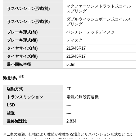
マクファーソンストラット式コイル
サスペンション形式(前)
スプリング
ダブルウィッシュボーン式コイルス
サスペンション形式(後)
プリング
ブレーキ形式(前)
ベンチレーテッドディスク
ブレーキ形式(後)
ディスク
タイヤサイズ(前)
215/45R17
タイヤサイズ(後)
215/45R17
最小回転半径
5.3m
※5
駆動系
駆動方式
FF
トランスミッション
電気式無段変速機
LSD
‐‐‐‐
後退
‐‐‐‐
最終減速比
2.834
1.車の種類、仕様により数値が複数ある場合とサスペンション形式などによ