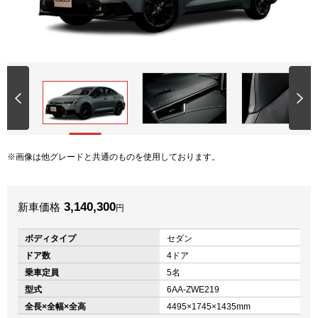
画像は他グレードと共通のものを使用しております。
3,140,300
新車価格
円
ボディタイプ
セダン
ドア数
4ドア
乗車定員
5名
型式
6AA-ZWE219
全長×全幅×全高
4495×1745×1435mm