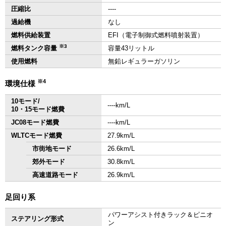
圧縮比
‐‐‐‐
過給機
なし
燃料供給装置
EFI（電子制御式燃料噴射装置）
※3
燃料タンク容量
容量43リットル
使用燃料
無鉛レギュラーガソリン
※4
環境仕様
10モード/
‐‐‐‐km/L
10・15モード燃費
JC08モード燃費
‐‐‐‐km/L
WLTCモード燃費
27.9km/L
市街地モード
26.6km/L
郊外モード
30.8km/L
高速道路モード
26.9km/L
足回り系
パワーアシスト付きラック＆ピニオ
ステアリング形式
ン