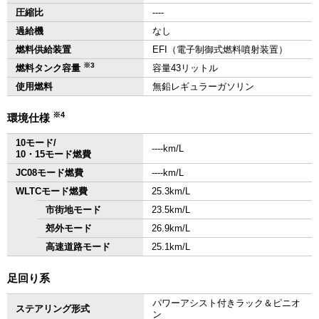
圧縮比
‐‐‐‐
過給機
なし
燃料供給装置
EFI（電子制御式燃料噴射装置）
※3
燃料タンク容量
容量43リットル
使用燃料
無鉛レギュラーガソリン
※4
環境仕様
10モード/
‐‐‐‐km/L
10・15モード燃費
JC08モード燃費
‐‐‐‐km/L
WLTCモード燃費
25.3km/L
市街地モード
23.5km/L
郊外モード
26.9km/L
高速道路モード
25.1km/L
足回り系
パワーアシスト付きラック＆ピニオ
ステアリング形式
ン