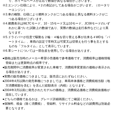
り、ホイールベースが左右で数値が異なる場合がございます。
2.エンジン仕様により、×２の表記がしてある場合がございます。（ロータリ
ーエンジン）
3.車の種類、仕様により燃料タンクが二つある場合と異なる燃料タンクが二
つある場合がございます。
4.燃費表示はWLTCモード、10・15モード又は10モード、JC08モードのいず
れかに基づいた試験上の数値であり、実際の数値は走行条件などにより異
なります。
5.ドライバーが任意で駆動を２輪・４輪を切り替える事が出来る４WDを「パ
ートタイム」、車両の設定で常時又は可変又は切替えを行う事を主とする
ものを「フルタイム」として表示しています。
6.革シートについては一部合皮を使用している場合があります。
価格は販売当時のメーカー希望小売価格で参考価格です。消費税率は価格情報
登録または更新時点の税率です。
販売期間中に消費税率が変更された車種で、消費税率変更前の価格が表示され
る場合があります。
実際の販売価格につきましては、販売店におたずねください。
2004年4月以降の発売車種につきましては、車両本体価格と消費税相当額（地
方消費税額を含む）を含んだ総額表示（内税）となります。
2004年3月以前に発売されたモデルの価格は、消費税込価格と消費税抜価格が
混在しています。
どちらの価格であるかは、グレード詳細画面にてご確認ください。
保険料、税金（除く消費税）、登録料、リサイクル料金などの諸費用は別途必
要となります。