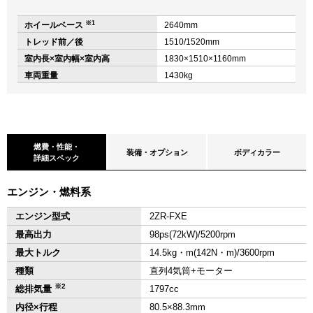
※1
ホイールベース
2640mm
トレッド前／後
1510/1520mm
室内長×室内幅×室内高
1830×1510×1160mm
車両重量
1430kg
燃費・性能・
装備・オプション
ボディカラー
詳細スペック
エンジン・燃料系
エンジン型式
2ZR-FXE
最高出力
98ps(72kW)/5200rpm
最大トルク
14.5kg・m(142N・m)/3600rpm
種類
直列4気筒+モーター
※2
総排気量
1797cc
内径×行程
80.5×88.3mm