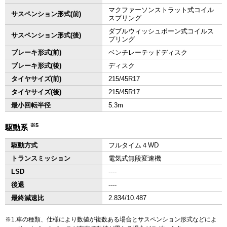
マクファーソンストラット式コイル
サスペンション形式(前)
スプリング
ダブルウィッシュボーン式コイルス
サスペンション形式(後)
プリング
ブレーキ形式(前)
ベンチレーテッドディスク
ブレーキ形式(後)
ディスク
タイヤサイズ(前)
215/45R17
タイヤサイズ(後)
215/45R17
最小回転半径
5.3m
※5
駆動系
駆動方式
フルタイム４WD
トランスミッション
電気式無段変速機
LSD
‐‐‐‐
後退
‐‐‐‐
最終減速比
2.834/10.487
1.車の種類、仕様により数値が複数ある場合とサスペンション形式などによ