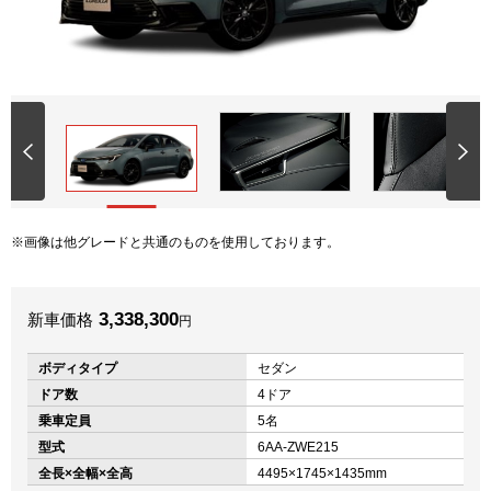
画像は他グレードと共通のものを使用しております。
3,338,300
新車価格
円
ボディタイプ
セダン
ドア数
4ドア
乗車定員
5名
型式
6AA-ZWE215
全長×全幅×全高
4495×1745×1435mm