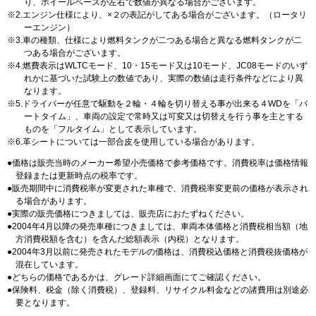
り、ホイールベースが左右で数値が異なる場合がございます。
2.エンジン仕様により、×２の表記がしてある場合がございます。（ロータリ
ーエンジン）
3.車の種類、仕様により燃料タンクが二つある場合と異なる燃料タンクが二
つある場合がございます。
4.燃費表示はWLTCモード、10・15モード又は10モード、JC08モードのいず
れかに基づいた試験上の数値であり、実際の数値は走行条件などにより異
なります。
5.ドライバーが任意で駆動を２輪・４輪を切り替える事が出来る４WDを「パ
ートタイム」、車両の設定で常時又は可変又は切替えを行う事を主とする
ものを「フルタイム」として表示しています。
6.革シートについては一部合皮を使用している場合があります。
価格は販売当時のメーカー希望小売価格で参考価格です。消費税率は価格情報
登録または更新時点の税率です。
販売期間中に消費税率が変更された車種で、消費税率変更前の価格が表示され
る場合があります。
実際の販売価格につきましては、販売店におたずねください。
2004年4月以降の発売車種につきましては、車両本体価格と消費税相当額（地
方消費税額を含む）を含んだ総額表示（内税）となります。
2004年3月以前に発売されたモデルの価格は、消費税込価格と消費税抜価格が
混在しています。
どちらの価格であるかは、グレード詳細画面にてご確認ください。
保険料、税金（除く消費税）、登録料、リサイクル料金などの諸費用は別途必
要となります。