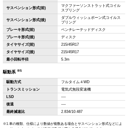
マクファーソンストラット式コイル
サスペンション形式(前)
スプリング
ダブルウィッシュボーン式コイルス
サスペンション形式(後)
プリング
ブレーキ形式(前)
ベンチレーテッドディスク
ブレーキ形式(後)
ディスク
タイヤサイズ(前)
215/45R17
タイヤサイズ(後)
215/45R17
最小回転半径
5.3m
※5
駆動系
駆動方式
フルタイム４WD
トランスミッション
電気式無段変速機
LSD
‐‐‐‐
後退
‐‐‐‐
最終減速比
2.834/10.487
1.車の種類、仕様により数値が複数ある場合とサスペンション形式などによ