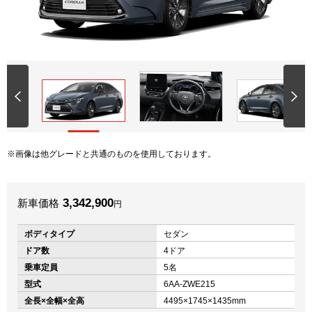
画像は他グレードと共通のものを使用しております。
3,342,900
新車価格
円
ボディタイプ
セダン
ドア数
4ドア
乗車定員
5名
型式
6AA-ZWE215
全長×全幅×全高
4495×1745×1435mm