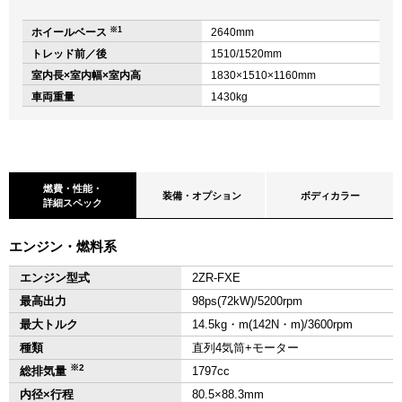
※1
ホイールベース
2640mm
トレッド前／後
1510/1520mm
室内長×室内幅×室内高
1830×1510×1160mm
車両重量
1430kg
燃費・性能・
装備・オプション
ボディカラー
詳細スペック
エンジン・燃料系
エンジン型式
2ZR-FXE
最高出力
98ps(72kW)/5200rpm
最大トルク
14.5kg・m(142N・m)/3600rpm
種類
直列4気筒+モーター
※2
総排気量
1797cc
内径×行程
80.5×88.3mm