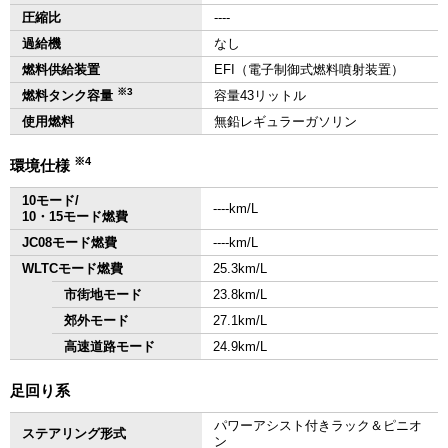
圧縮比
‐‐‐‐
過給機
なし
燃料供給装置
EFI（電子制御式燃料噴射装置）
※3
燃料タンク容量
容量43リットル
使用燃料
無鉛レギュラーガソリン
※4
環境仕様
10モード/
‐‐‐‐km/L
10・15モード燃費
JC08モード燃費
‐‐‐‐km/L
WLTCモード燃費
25.3km/L
市街地モード
23.8km/L
郊外モード
27.1km/L
高速道路モード
24.9km/L
足回り系
パワーアシスト付きラック＆ピニオ
ステアリング形式
ン