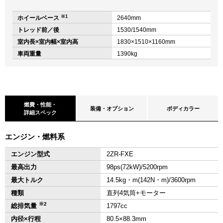
※1
ホイールベース
2640mm
トレッド前／後
1530/1540mm
室内長×室内幅×室内高
1830×1510×1160mm
車両重量
1390kg
燃費・性能・
装備・オプション
ボディカラー
詳細スペック
エンジン・燃料系
エンジン型式
2ZR-FXE
最高出力
98ps(72kW)/5200rpm
最大トルク
14.5kg・m(142N・m)/3600rpm
種類
直列4気筒+モーター
※2
総排気量
1797cc
内径×行程
80.5×88.3mm