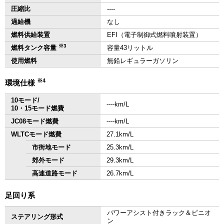
圧縮比
‐‐‐‐
過給機
なし
燃料供給装置
EFI（電子制御式燃料噴射装置）
※3
燃料タンク容量
容量43リットル
使用燃料
無鉛レギュラーガソリン
※4
環境仕様
10モード/
‐‐‐‐km/L
10・15モード燃費
JC08モード燃費
‐‐‐‐km/L
WLTCモード燃費
27.1km/L
市街地モード
25.3km/L
郊外モード
29.3km/L
高速道路モード
26.7km/L
足回り系
パワーアシスト付きラック＆ピニオ
ステアリング形式
ン