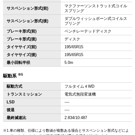
マクファーソンストラット式コイル
サスペンション形式(前)
スプリング
ダブルウィッシュボーン式コイルス
サスペンション形式(後)
プリング
ブレーキ形式(前)
ベンチレーテッドディスク
ブレーキ形式(後)
ディスク
タイヤサイズ(前)
195/65R15
タイヤサイズ(後)
195/65R15
最小回転半径
5.0m
※5
駆動系
駆動方式
フルタイム４WD
トランスミッション
電気式無段変速機
LSD
‐‐‐‐
後退
‐‐‐‐
最終減速比
2.834/10.487
1.車の種類、仕様により数値が複数ある場合とサスペンション形式などによ