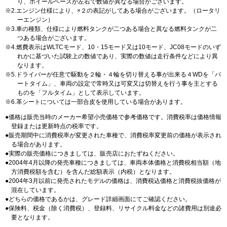
り、ホイールベースが左右で数値が異なる場合がございます。
2.エンジン仕様により、×２の表記がしてある場合がございます。（ロータリ
ーエンジン）
3.車の種類、仕様により燃料タンクが二つある場合と異なる燃料タンクが二
つある場合がございます。
4.燃費表示はWLTCモード、10・15モード又は10モード、JC08モードのいず
れかに基づいた試験上の数値であり、実際の数値は走行条件などにより異
なります。
5.ドライバーが任意で駆動を２輪・４輪を切り替える事が出来る４WDを「パ
ートタイム」、車両の設定で常時又は可変又は切替えを行う事を主とする
ものを「フルタイム」として表示しています。
6.革シートについては一部合皮を使用している場合があります。
価格は販売当時のメーカー希望小売価格で参考価格です。消費税率は価格情報
登録または更新時点の税率です。
販売期間中に消費税率が変更された車種で、消費税率変更前の価格が表示され
る場合があります。
実際の販売価格につきましては、販売店におたずねください。
2004年4月以降の発売車種につきましては、車両本体価格と消費税相当額（地
方消費税額を含む）を含んだ総額表示（内税）となります。
2004年3月以前に発売されたモデルの価格は、消費税込価格と消費税抜価格が
混在しています。
どちらの価格であるかは、グレード詳細画面にてご確認ください。
保険料、税金（除く消費税）、登録料、リサイクル料金などの諸費用は別途必
要となります。