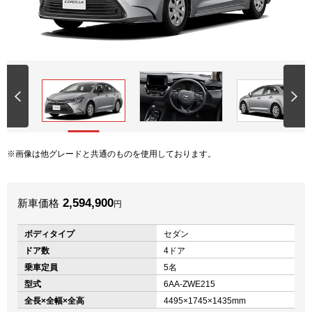
画像は他グレードと共通のものを使用しております。
2,594,900
新車価格
円
ボディタイプ
セダン
ドア数
4ドア
乗車定員
5名
型式
6AA-ZWE215
全長×全幅×全高
4495×1745×1435mm