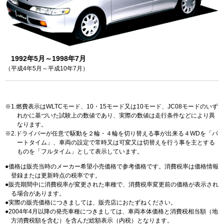
1992年5月～1998年7月
（平成4年5月～平成10年7月）
1.燃費表示はWLTCモード、10・15モード又は10モード、JC08モードのいず
れかに基づいた試験上の数値であり、実際の数値は走行条件などにより異
なります。
2.ドライバーが任意で駆動を２輪・４輪を切り替える事が出来る４WDを「パ
ートタイム」、車両の設定で常時又は可変又は切替えを行う事を主とする
ものを「フルタイム」として表示しています。
価格は販売当時のメーカー希望小売価格で参考価格です。消費税率は価格情報
登録または更新時点の税率です。
販売期間中に消費税率が変更された車種で、消費税率変更前の価格が表示され
る場合があります。
実際の販売価格につきましては、販売店におたずねください。
2004年4月以降の発売車種につきましては、車両本体価格と消費税相当額（地
方消費税額を含む）を含んだ総額表示（内税）となります。