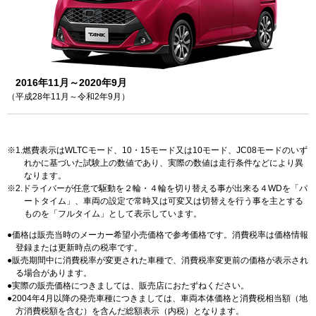
2016年11月～2020年9月
（平成28年11月～令和2年9月）
1.燃費表示はWLTCモード、10・15モード又は10モード、JC08モードのいず
れかに基づいた試験上の数値であり、実際の数値は走行条件などにより異
なります。
2.ドライバーが任意で駆動を２輪・４輪を切り替える事が出来る４WDを「パ
ートタイム」、車両の設定で常時又は可変又は切替えを行う事を主とする
ものを「フルタイム」として表示しています。
価格は販売当時のメーカー希望小売価格で参考価格です。消費税率は価格情報
登録または更新時点の税率です。
販売期間中に消費税率が変更された車種で、消費税率変更前の価格が表示され
る場合があります。
実際の販売価格につきましては、販売店におたずねください。
2004年4月以降の発売車種につきましては、車両本体価格と消費税相当額（地
方消費税額を含む）を含んだ総額表示（内税）となります。