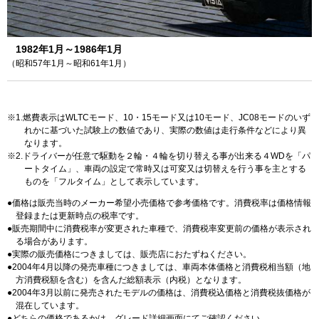
1982年1月～1986年1月
（昭和57年1月～昭和61年1月）
1.燃費表示はWLTCモード、10・15モード又は10モード、JC08モードのいず
れかに基づいた試験上の数値であり、実際の数値は走行条件などにより異
なります。
2.ドライバーが任意で駆動を２輪・４輪を切り替える事が出来る４WDを「パ
ートタイム」、車両の設定で常時又は可変又は切替えを行う事を主とする
ものを「フルタイム」として表示しています。
価格は販売当時のメーカー希望小売価格で参考価格です。消費税率は価格情報
登録または更新時点の税率です。
販売期間中に消費税率が変更された車種で、消費税率変更前の価格が表示され
る場合があります。
実際の販売価格につきましては、販売店におたずねください。
2004年4月以降の発売車種につきましては、車両本体価格と消費税相当額（地
方消費税額を含む）を含んだ総額表示（内税）となります。
2004年3月以前に発売されたモデルの価格は、消費税込価格と消費税抜価格が
混在しています。
どちらの価格であるかは、グレード詳細画面にてご確認ください。