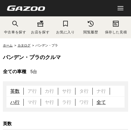
中古車を探す
お店を探す
お気に入り
閲覧履歴
保存した見積
ホーム
カタログ
バンデン・プラ
バンデン・プラのクルマ
全ての車種
5台
英数
ア行
カ行
サ行
タ行
ナ行
ハ行
マ行
ヤ行
ラ行
ワ行
全て
英数