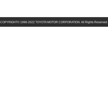
COPYRIGHT© 1998-
2022
TOYOTA MOTOR CORPORATION. All Rights Reserved.