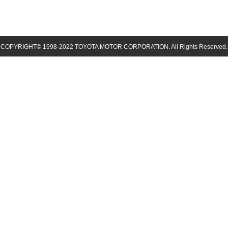
COPYRIGHT© 1998-
2022
TOYOTA MOTOR CORPORATION. All Rights Reserved.