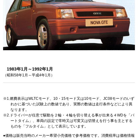
1983年1月～1992年1月
（昭和58年1月～平成4年1月）
1.燃費表示はWLTCモード、10・15モード又は10モード、JC08モードのいず
れかに基づいた試験上の数値であり、実際の数値は走行条件などにより異
なります。
2.ドライバーが任意で駆動を２輪・４輪を切り替える事が出来る４WDを「パ
ートタイム」、車両の設定で常時又は可変又は切替えを行う事を主とする
ものを「フルタイム」として表示しています。
価格は販売当時のメーカー希望小売価格で参考価格です。消費税率は価格情報