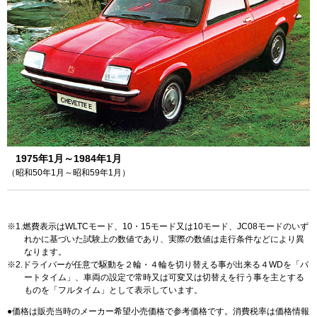
1975年1月～1984年1月
（昭和50年1月～昭和59年1月）
1.燃費表示はWLTCモード、10・15モード又は10モード、JC08モードのいず
れかに基づいた試験上の数値であり、実際の数値は走行条件などにより異
なります。
2.ドライバーが任意で駆動を２輪・４輪を切り替える事が出来る４WDを「パ
ートタイム」、車両の設定で常時又は可変又は切替えを行う事を主とする
ものを「フルタイム」として表示しています。
価格は販売当時のメーカー希望小売価格で参考価格です。消費税率は価格情報