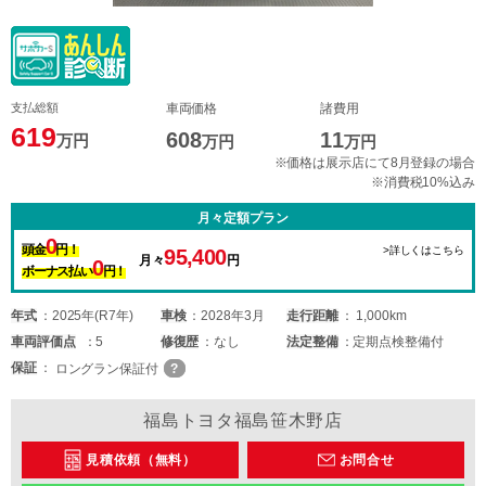
支払総額
車両価格
諸費用
619
608
11
万円
万円
万円
※価格は展示店にて8月登録の場合
※消費税10%込み
月々定額プラン
0
頭金
円！
>詳しくはこちら
95,400
月々
円
0
ボーナス払い
円！
年式
2025年(R7年)
車検
2028年3月
走行距離
1,000km
車両
評価点
5
修復歴
なし
法定整備
定期点検整備付
保証
ロングラン保証付
福島トヨタ福島笹木野店
見積依頼（無料）
お問合せ