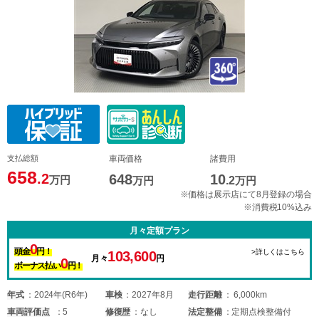
支払総額
車両価格
諸費用
658
.2
648
10
万円
万円
.2
万円
※価格は展示店にて8月登録の場合
※消費税10%込み
月々定額プラン
0
頭金
円！
>詳しくはこちら
103,600
月々
円
0
ボーナス払い
円！
年式
2024年(R6年)
車検
2027年8月
走行距離
6,000km
車両
評価点
5
修復歴
なし
法定整備
定期点検整備付