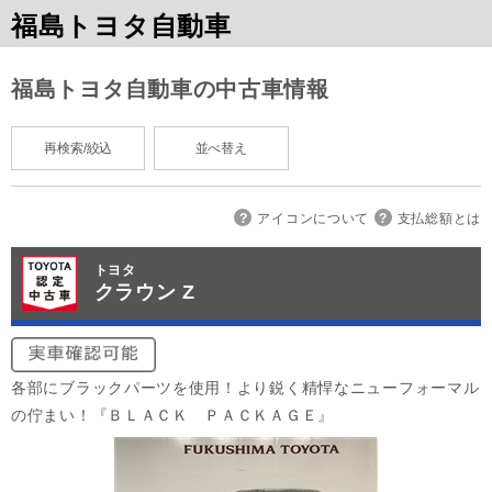
福島トヨタ自動車
福島トヨタ自動車の中古車情報
再検索/絞込
並べ替え
アイコンについて
支払総額とは
トヨタ
クラウン Z
各部にブラックパーツを使用！より鋭く精悍なニューフォーマル
の佇まい！『ＢＬＡＣＫ ＰＡＣＫＡＧＥ』