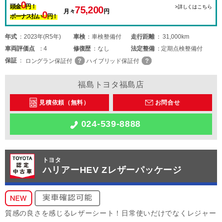
0
頭金
円！
>詳しくはこちら
75,200
月々
円
0
ボーナス払い
円！
年式
2023年(R5年)
車検
車検整備付
走行距離
31,000km
車両
評価点
4
修復歴
なし
法定整備
定期点検整備付
保証
ロングラン保証付
ハイブリッド保証付
福島トヨタ福島店
見積依頼（無料）
お問合せ
024-539-8888
トヨタ
ハリアーHEV Zレザーパッケージ
質感の良さを感じるレザーシート！日常使いだけでなくレジャー