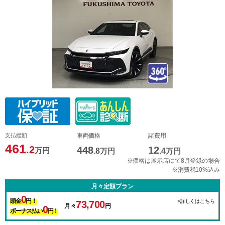
支払総額
車両価格
諸費用
461
.2
448
12
万円
.8
万円
.4
万円
※価格は展示店にて8月登録の場合
※消費税10%込み
月々定額プラン
0
頭金
円！
>詳しくはこちら
73,700
月々
円
0
ボーナス払い
円！