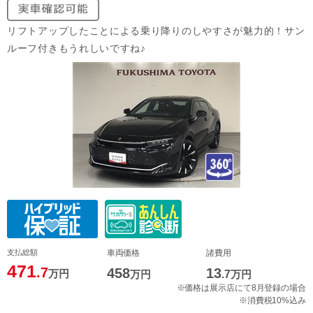
リフトアップしたことによる乗り降りのしやすさが魅力的！サン
ルーフ付きもうれしいですね♪
支払総額
車両価格
諸費用
471
.7
458
13
万円
万円
.7
万円
※価格は展示店にて8月登録の場合
※消費税10%込み