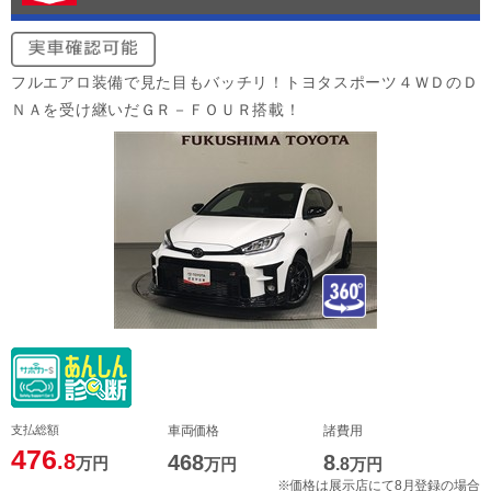
フルエアロ装備で見た目もバッチリ！トヨタスポーツ４ＷＤのＤ
ＮＡを受け継いだＧＲ－ＦＯＵＲ搭載！
支払総額
車両価格
諸費用
476
.8
468
8
万円
万円
.8
万円
※価格は展示店にて8月登録の場合