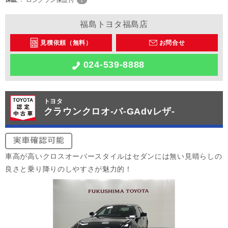
福島トヨタ福島店
見積依頼（無料）
お問合せ
024-539-8888
トヨタ
クラウンクロオ-バ-GAdvレザ-
車高が高いクロスオーバースタイルはセダンには無い見晴らしの
良さと乗り降りのしやすさが魅力的！