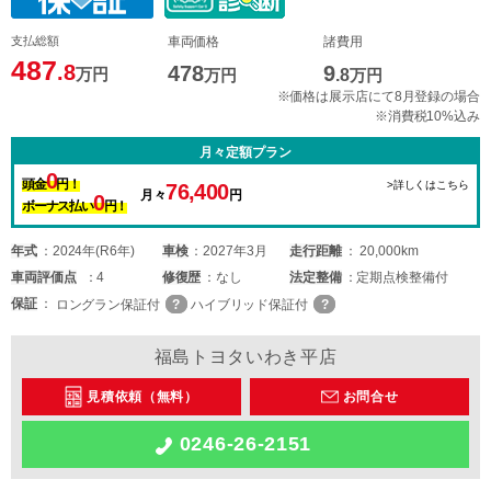
支払総額
車両価格
諸費用
487
.8
478
9
万円
万円
.8
万円
※価格は展示店にて8月登録の場合
※消費税10%込み
月々定額プラン
0
頭金
円！
>詳しくはこちら
76,400
月々
円
0
ボーナス払い
円！
年式
2024年(R6年)
車検
2027年3月
走行距離
20,000km
車両
評価点
4
修復歴
なし
法定整備
定期点検整備付
保証
ロングラン保証付
ハイブリッド保証付
福島トヨタいわき平店
見積依頼（無料）
お問合せ
0246-26-2151