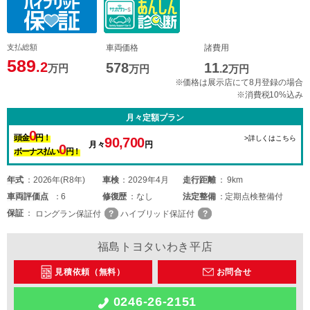
支払総額
車両価格
諸費用
589
.2
578
11
万円
万円
.2
万円
※価格は展示店にて8月登録の場合
※消費税10%込み
月々定額プラン
0
頭金
円！
>詳しくはこちら
90,700
月々
円
0
ボーナス払い
円！
年式
2026年(R8年)
車検
2029年4月
走行距離
9km
車両
評価点
6
修復歴
なし
法定整備
定期点検整備付
保証
ロングラン保証付
ハイブリッド保証付
福島トヨタいわき平店
見積依頼（無料）
お問合せ
0246-26-2151