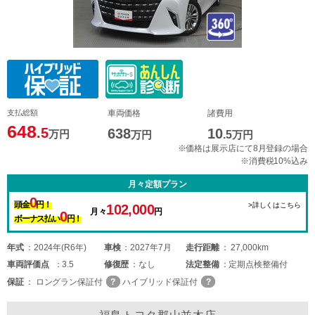
支払総額
車両価格
諸費用
648
.5
638
10
万円
万円
.5
万円
※価格は展示店にて8月登録の場合
※消費税10%込み
月々定額プラン
0
頭金
円！
>詳しくはこちら
102,000
月々
円
0
ボーナス払い
円！
年式
2024年(R6年)
車検
2027年7月
走行距離
27,000km
車両
評価点
3.5
修復歴
なし
法定整備
定期点検整備付
保証
ロングラン保証付
ハイブリッド保証付