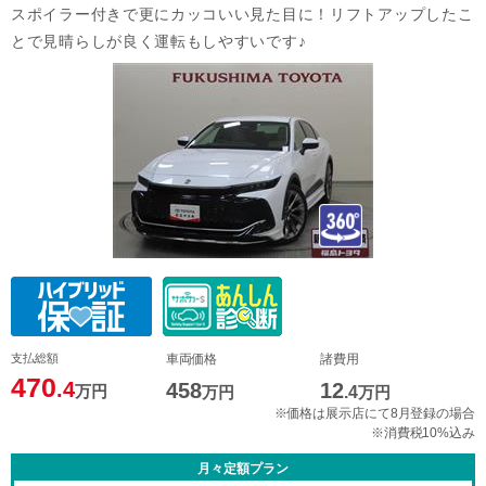
スポイラー付きで更にカッコいい見た目に！リフトアップしたこ
とで見晴らしが良く運転もしやすいです♪
支払総額
車両価格
諸費用
470
.4
458
12
万円
万円
.4
万円
※価格は展示店にて8月登録の場合
※消費税10%込み
月々定額プラン