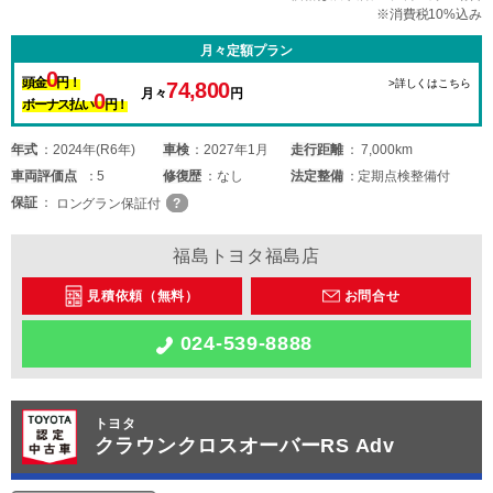
※消費税10%込み
月々定額プラン
0
頭金
円！
>詳しくはこちら
74,800
月々
円
0
ボーナス払い
円！
年式
2024年(R6年)
車検
2027年1月
走行距離
7,000km
車両
評価点
5
修復歴
なし
法定整備
定期点検整備付
保証
ロングラン保証付
福島トヨタ福島店
見積依頼（無料）
お問合せ
024-539-8888
トヨタ
クラウンクロスオーバーRS Adv