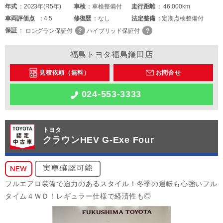
年式
2023年(R5年)
車検
車検整備付
走行距離
46,000km
車両
評価点
4.5
修復歴
なし
法定整備
定期点検整備付
保証
ロングラン保証付
ハイブリッド保証付
福島トヨタ福島鎌田店
見積依頼（無料）
お問合せ
024-553-3333
トヨタ
クラウンHEV G-Exe Four
フルエアロ装備で迫力のあるスタイル！冬季の運転も心強いフル
タイム４ＷＤ！レギュラー仕様で経済性も◎