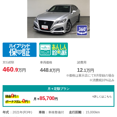
支払総額
車両価格
諸費用
460
.9
448
12
万円
.8
万円
.1
万円
※価格は展示店にて8月登録の場合
※消費税10%込み
月々定額プラン
0
頭金
円！
>詳しくはこちら
85,700
月々
円
0
ボーナス払い
円！
年式
2021年(R3年)
車検
車検整備付
走行距離
15,000km