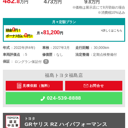
482
.8
473
9
万円
万円
.8
万円
※価格は展示店にて8月登録の場合
※消費税10%込み
月々定額プラン
0
頭金
円！
>詳しくはこちら
81,200
月々
円
0
ボーナス払い
円！
年式
2022年(R4年)
車検
2027年3月
走行距離
30,000km
車両
評価点
5
修復歴
なし
法定整備
定期点検整備付
保証
ロングラン保証付
福島トヨタ福島店
見積依頼（無料）
お問合せ
024-539-8888
トヨタ
GRヤリス RZ ハイパフォーマンス