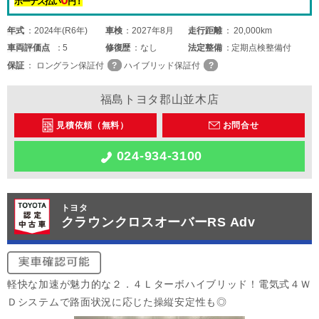
ボーナス払い
円！
年式
2024年(R6年)
車検
2027年8月
走行距離
20,000km
車両
評価点
5
修復歴
なし
法定整備
定期点検整備付
保証
ロングラン保証付
ハイブリッド保証付
福島トヨタ郡山並木店
見積依頼（無料）
お問合せ
024-934-3100
トヨタ
クラウンクロスオーバーRS Adv
軽快な加速が魅力的な２．４Ｌターボハイブリッド！電気式４Ｗ
Ｄシステムで路面状況に応じた操縦安定性も◎