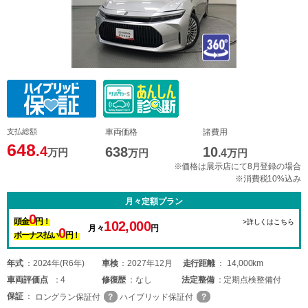
支払総額
車両価格
諸費用
648
.4
638
10
万円
万円
.4
万円
※価格は展示店にて8月登録の場合
※消費税10%込み
月々定額プラン
0
頭金
円！
>詳しくはこちら
102,000
月々
円
0
ボーナス払い
円！
年式
2024年(R6年)
車検
2027年12月
走行距離
14,000km
車両
評価点
4
修復歴
なし
法定整備
定期点検整備付
保証
ロングラン保証付
ハイブリッド保証付