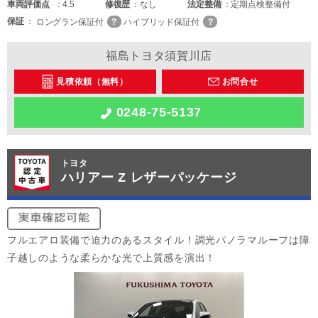
車両
評価点
4.5
修復歴
なし
法定整備
定期点検整備付
保証
ロングラン保証付
ハイブリッド保証付
福島トヨタ須賀川店
見積依頼（無料）
お問合せ
0248-75-5137
トヨタ
ハリアー Z レザーパッケージ
フルエアロ装備で迫力のあるスタイル！調光パノラマルーフは障
子越しのような柔らかな光で上質感を演出！