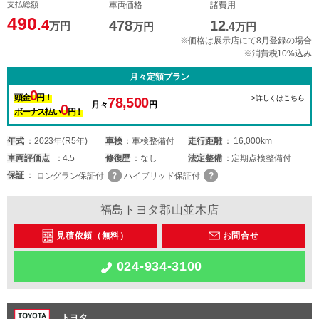
支払総額
車両価格
諸費用
490
.4
478
12
万円
万円
.4
万円
※価格は展示店にて8月登録の場合
※消費税10%込み
月々定額プラン
0
頭金
円！
>詳しくはこちら
78,500
月々
円
0
ボーナス払い
円！
年式
2023年(R5年)
車検
車検整備付
走行距離
16,000km
車両
評価点
4.5
修復歴
なし
法定整備
定期点検整備付
保証
ロングラン保証付
ハイブリッド保証付
福島トヨタ郡山並木店
見積依頼（無料）
お問合せ
024-934-3100
トヨタ