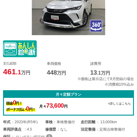
支払総額
車両価格
諸費用
461
.1
448
13
万円
万円
.1
万円
※価格は展示店にて8月登録の場合
※消費税10%込み
月々定額プラン
0
頭金
円！
>詳しくはこちら
73,600
月々
円
0
ボーナス払い
円！
年式
2023年(R5年)
車検
車検整備付
走行距離
13,000km
車両
評価点
4.5
修復歴
なし
法定整備
定期点検整備付
保証
ロングラン保証付