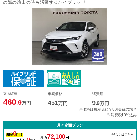
の際の遠出の時も活躍するハイブリッド！
支払総額
車両価格
諸費用
460
.9
451
9
万円
万円
.9
万円
※価格は展示店にて8月登録の場合
※消費税10%込み
月々定額プラン
0
頭金
円！
>詳しくはこちら
72,100
月々
円
0