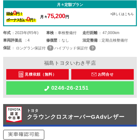
月々定額プラン
0
頭金
円！
>詳しくはこちら
75,200
月々
円
0
ボーナス払い
円！
年式
2023年(R5年)
車検
車検整備付
走行距離
47,000km
車両
評価点
4
修復歴
なし
法定整備
定期点検整備付
保証
ロングラン保証付
ハイブリッド保証付
福島トヨタいわき平店
見積依頼（無料）
お問合せ
0246-26-2151
トヨタ
クラウンクロスオーバーGAdvレザー