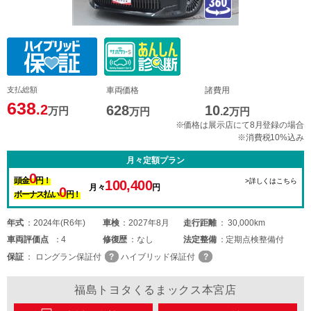
支払総額
車両価格
諸費用
638
.2
628
10
万円
万円
.2
万円
※価格は展示店にて8月登録の場合
※消費税10%込み
月々定額プラン
0
頭金
円！
>詳しくはこちら
100,400
月々
円
0
ボーナス払い
円！
年式
2024年(R6年)
車検
2027年8月
走行距離
30,000km
車両
評価点
4
修復歴
なし
法定整備
定期点検整備付
保証
ロングラン保証付
ハイブリッド保証付
福島トヨタくるまックス本宮店