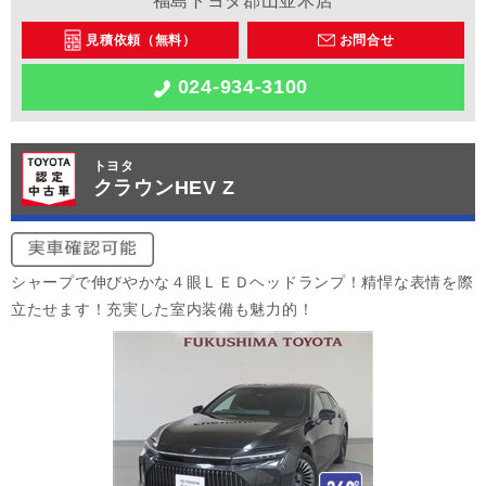
福島トヨタ郡山並木店
見積依頼（無料）
お問合せ
024-934-3100
トヨタ
クラウンHEV Z
シャープで伸びやかな４眼ＬＥＤヘッドランプ！精悍な表情を際
立たせます！充実した室内装備も魅力的！