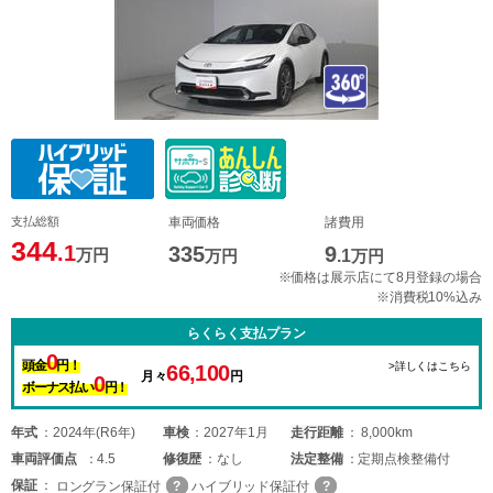
支払総額
車両価格
諸費用
344
.1
335
9
万円
万円
.1
万円
※価格は展示店にて8月登録の場合
※消費税10%込み
らくらく支払プラン
0
頭金
円！
>詳しくはこちら
66,100
月々
円
0
ボーナス払い
円！
年式
2024年(R6年)
車検
2027年1月
走行距離
8,000km
車両
評価点
4.5
修復歴
なし
法定整備
定期点検整備付
保証
ロングラン保証付
ハイブリッド保証付