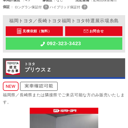
保証
ロングラン保証付
ハイブリッド保証付
福岡トヨタ／長崎トヨタ福岡トヨタ特選展示場糸島
見積依頼（無料）
お問合せ
092-323-3423
トヨタ
プリウス Z
福岡県／長崎県または隣接県でご来店可能な方のみ販売いたしま
す。