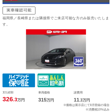
福岡県／長崎県または隣接県でご来店可能な方のみ販売いたしま
す。
支払総額
車両価格
諸費用
326
.3
315
11
万円
万円
.3
万円
※価格は展示店にて8月登録の場合
※消費税10%込み