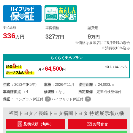
支払総額
車両価格
諸費用
336
327
9
万円
万円
万円
※価格は展示店にて8月登録の場合
※消費税10%込み
らくらく支払プラン
0
頭金
円！
>詳しくはこちら
64,500
月々
円
0
ボーナス払い
円！
年式
2023年(R5年)
車検
2026年11月
走行距離
24,000km
車両
評価点
4
修復歴
なし
法定整備
定期点検整備付
保証
ロングラン保証付
ハイブリッド保証付
福岡トヨタ／長崎トヨタ福岡トヨタ 特選展示場八幡
見積依頼（無料）
お問合せ