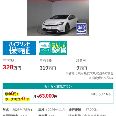
支払総額
車両価格
諸費用
328
319
9
万円
万円
万円
※価格は展示店にて8月登録の場合
※消費税10%込み
らくらく支払プラン
0
頭金
円！
>詳しくはこちら
63,000
月々
円
0
ボーナス払い
円！
年式
2023年(R5年)
車検
2026年11月
走行距離
27,000km
車両
評価点
4.5
修復歴
なし
法定整備
定期点検整備付