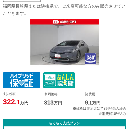
福岡県長崎県または隣接県で、ご来店可能な方のみ販売させてい
ただきます。
支払総額
車両価格
諸費用
322
.1
313
9
万円
万円
.1
万円
※価格は展示店にて8月登録の場合
※消費税10%込み
らくらく支払プラン