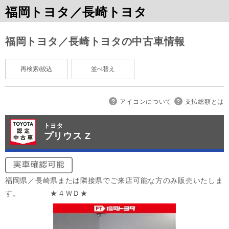
福岡トヨタ／長崎トヨタ
福岡トヨタ／長崎トヨタの中古車情報
再検索/絞込
並べ替え
アイコンについて
支払総額とは
トヨタ
プリウス Z
福岡県／長崎県または隣接県でご来店可能な方のみ販売いたしま
す。 ★４ＷＤ★