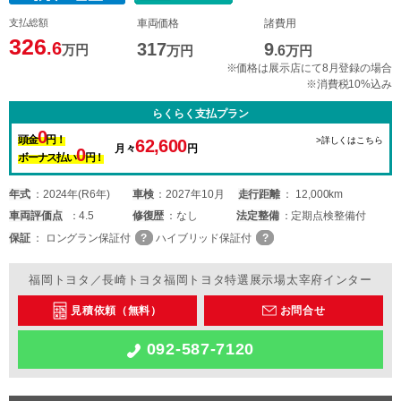
支払総額
車両価格
諸費用
326
.6
317
9
万円
万円
.6
万円
※価格は展示店にて8月登録の場合
※消費税10%込み
らくらく支払プラン
0
頭金
円！
>詳しくはこちら
62,600
月々
円
0
ボーナス払い
円！
年式
2024年(R6年)
車検
2027年10月
走行距離
12,000km
車両
評価点
4.5
修復歴
なし
法定整備
定期点検整備付
保証
ロングラン保証付
ハイブリッド保証付
福岡トヨタ／長崎トヨタ福岡トヨタ特選展示場太宰府インター
見積依頼（無料）
お問合せ
092-587-7120