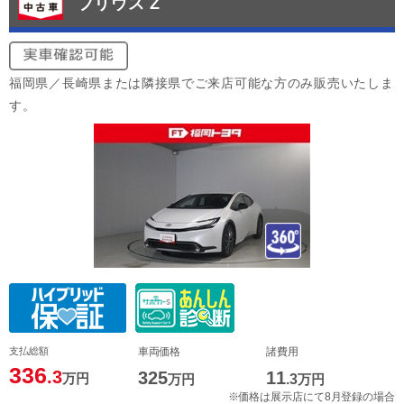
プリウス Z
福岡県／長崎県または隣接県でご来店可能な方のみ販売いたしま
す。
支払総額
車両価格
諸費用
336
.3
325
11
万円
万円
.3
万円
※価格は展示店にて8月登録の場合