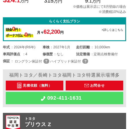
.1
315
9
万円
万円
.1
万円
※価格は展示店にて8月登録の場合
※消費税10%込み
らくらく支払プラン
0
頭金
円！
>詳しくはこちら
62,200
月々
円
0
ボーナス払い
円！
年式
2024年(R6年)
車検
2027年1月
走行距離
10,000km
車両
評価点
4
修復歴
なし
法定整備
定期点検整備付
保証
ロングラン保証付
ハイブリッド保証付
福岡トヨタ／長崎トヨタ福岡トヨタ特選展示場博多
見積依頼（無料）
お問合せ
092-411-1631
トヨタ
プリウス Z