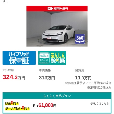
す。
支払総額
車両価格
諸費用
324
.3
313
11
万円
万円
.3
万円
※価格は展示店にて8月登録の場合
※消費税10%込み
らくらく支払プラン
0
頭金
円！
>詳しくはこちら
61,800
月々
円
0
ボーナス払い
円！