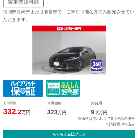
福岡県長崎県または隣接県で、ご来店可能な方のみ販売させてい
ただきます。
支払総額
車両価格
諸費用
332
.2
323
9
万円
万円
.2
万円
※価格は展示店にて8月登録の場合
※消費税10%込み
らくらく支払プラン