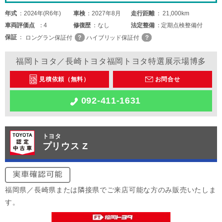
年式
2024年(R6年)
車検
2027年8月
走行距離
21,000km
車両
評価点
4
修復歴
なし
法定整備
定期点検整備付
保証
ロングラン保証付
ハイブリッド保証付
福岡トヨタ／長崎トヨタ福岡トヨタ特選展示場博多
見積依頼（無料）
お問合せ
092-411-1631
トヨタ
プリウス Z
福岡県／長崎県または隣接県でご来店可能な方のみ販売いたしま
す。