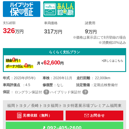
支払総額
車両価格
諸費用
326
317
9
万円
万円
万円
※価格は展示店にて8月登録の場合
※消費税10%込み
らくらく支払プラン
0
頭金
円！
>詳しくはこちら
62,600
月々
円
0
ボーナス払い
円！
年式
2023年(R5年)
車検
2026年11月
走行距離
22,000km
車両
評価点
4.5
修復歴
なし
法定整備
定期点検整備付
保証
ロングラン保証付
ハイブリッド保証付
福岡トヨタ／長崎トヨタ福岡トヨタ特選展示場プレミアム福岡東
見積依頼（無料）
お問合せ
092-405-2600