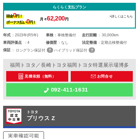
らくらく支払プラン
0
頭金
円！
>詳しくはこちら
62,200
月々
円
0
ボーナス払い
円！
年式
2023年(R5年)
車検
車検整備付
走行距離
30,000km
車両
評価点
4
修復歴
なし
法定整備
定期点検整備付
保証
ロングラン保証付
ハイブリッド保証付
福岡トヨタ／長崎トヨタ福岡トヨタ特選展示場博多
見積依頼（無料）
お問合せ
092-411-1631
トヨタ
プリウス Z