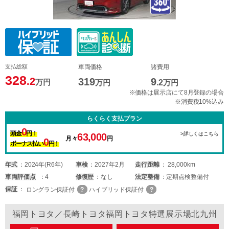
支払総額
車両価格
諸費用
328
.2
319
9
万円
万円
.2
万円
※価格は展示店にて8月登録の場合
※消費税10%込み
らくらく支払プラン
0
頭金
円！
>詳しくはこちら
63,000
月々
円
0
ボーナス払い
円！
年式
2024年(R6年)
車検
2027年2月
走行距離
28,000km
車両
評価点
4
修復歴
なし
法定整備
定期点検整備付
保証
ロングラン保証付
ハイブリッド保証付
福岡トヨタ／長崎トヨタ福岡トヨタ特選展示場北九州