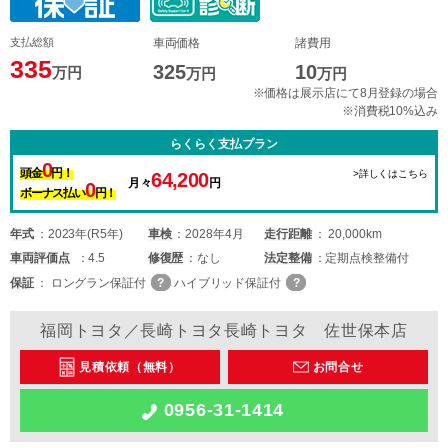
支払総額
車両価格
諸費用
335
325
10
万円
万円
万円
※価格は展示店にて8月登録の場合
※消費税10%込み
らくらく支払プラン
0
頭金
円！
>詳しくはこちら
64,200
月々
円
0
ボーナス払い
円！
年式
2023年(R5年)
車検
2028年4月
走行距離
20,000km
車両
評価点
4.5
修復歴
なし
法定整備
定期点検整備付
保証
ロングラン保証付
ハイブリッド保証付
福岡トヨタ／長崎トヨタ長崎トヨタ 佐世保本店
見積依頼（無料）
お問合せ
0956-31-1414