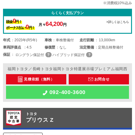
※消費税10%込み
らくらく支払プラン
0
頭金
円！
>詳しくはこちら
64,200
月々
円
0
ボーナス払い
円！
年式
2023年(R5年)
車検
車検整備付
走行距離
13,000km
車両
評価点
4.5
修復歴
なし
法定整備
定期点検整備付
保証
ロングラン保証付
ハイブリッド保証付
福岡トヨタ／長崎トヨタ福岡トヨタ特選展示場プレミアム福岡西
見積依頼（無料）
お問合せ
092-400-3600
トヨタ
プリウス Z