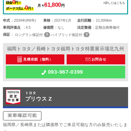
0
頭金
円！
>詳しくはこちら
61,800
月々
円
0
ボーナス払い
円！
年式
2024年(R6年)
車検
2027年1月
走行距離
21,000km
車両
評価点
4.5
修復歴
なし
法定整備
定期点検整備付
保証
ロングラン保証付
ハイブリッド保証付
福岡トヨタ／長崎トヨタ福岡トヨタ特選展示場北九州
見積依頼（無料）
お問合せ
093-967-0399
トヨタ
プリウス Z
福岡県／長崎県または隣接県でご来店可能な方のみ販売いたしま