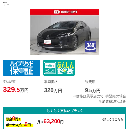
す。
支払総額
車両価格
諸費用
329
.5
320
9
万円
万円
.5
万円
※価格は展示店にて8月登録の場合
※消費税10%込み
らくらく支払いプラン2
0
頭金
円！
>詳しくはこちら
63,200
月々
円
0
ボーナス払い
円！