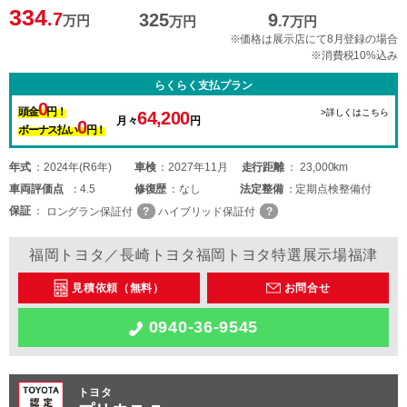
334
.7
325
9
万円
万円
.7
万円
※価格は展示店にて8月登録の場合
※消費税10%込み
らくらく支払プラン
0
頭金
円！
>詳しくはこちら
64,200
月々
円
0
ボーナス払い
円！
年式
2024年(R6年)
車検
2027年11月
走行距離
23,000km
車両
評価点
4.5
修復歴
なし
法定整備
定期点検整備付
保証
ロングラン保証付
ハイブリッド保証付
福岡トヨタ／長崎トヨタ福岡トヨタ特選展示場福津
見積依頼（無料）
お問合せ
0940-36-9545
トヨタ