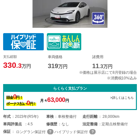
支払総額
車両価格
諸費用
330
.3
319
11
万円
万円
.3
万円
※価格は展示店にて8月登録の場合
※消費税10%込み
らくらく支払プラン
0
頭金
円！
>詳しくはこちら
63,000
月々
円
0
ボーナス払い
円！
年式
2023年(R5年)
車検
車検整備付
走行距離
28,000km
車両
評価点
4.5
修復歴
なし
法定整備
定期点検整備付
保証
ロングラン保証付
ハイブリッド保証付