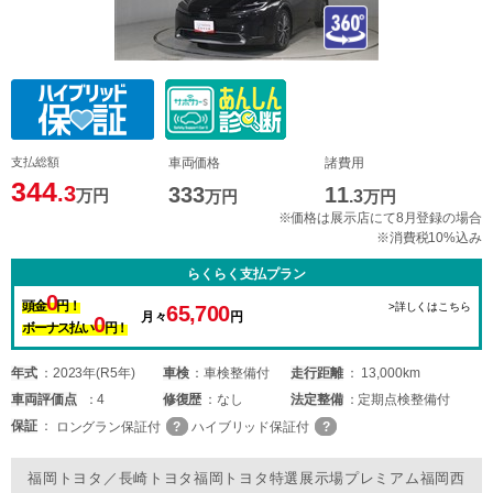
支払総額
車両価格
諸費用
344
.3
333
11
万円
万円
.3
万円
※価格は展示店にて8月登録の場合
※消費税10%込み
らくらく支払プラン
0
頭金
円！
>詳しくはこちら
65,700
月々
円
0
ボーナス払い
円！
年式
2023年(R5年)
車検
車検整備付
走行距離
13,000km
車両
評価点
4
修復歴
なし
法定整備
定期点検整備付
保証
ロングラン保証付
ハイブリッド保証付
福岡トヨタ／長崎トヨタ福岡トヨタ特選展示場プレミアム福岡西