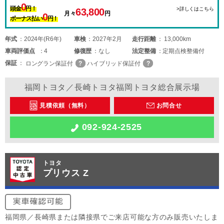
0
頭金
円！
>詳しくはこちら
63,800
月々
円
0
ボーナス払い
円！
年式
2024年(R6年)
車検
2027年2月
走行距離
13,000km
車両
評価点
4
修復歴
なし
法定整備
定期点検整備付
保証
ロングラン保証付
ハイブリッド保証付
福岡トヨタ／長崎トヨタ福岡トヨタ総合展示場
見積依頼（無料）
お問合せ
092-924-2525
トヨタ
プリウス Z
福岡県／長崎県または隣接県でご来店可能な方のみ販売いたしま