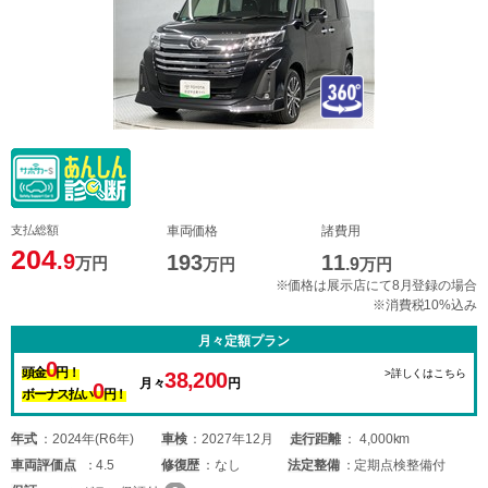
支払総額
車両価格
諸費用
204
.9
193
11
万円
万円
.9
万円
※価格は展示店にて8月登録の場合
※消費税10%込み
月々定額プラン
0
頭金
円！
>詳しくはこちら
38,200
月々
円
0
ボーナス払い
円！
年式
2024年(R6年)
車検
2027年12月
走行距離
4,000km
車両
評価点
4.5
修復歴
なし
法定整備
定期点検整備付