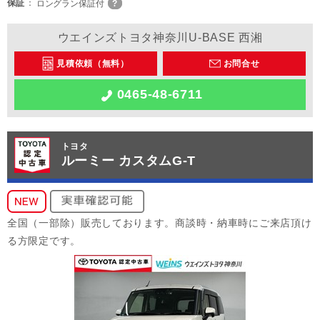
保証
ロングラン保証付
ウエインズトヨタ神奈川U-BASE 西湘
見積依頼（無料）
お問合せ
0465-48-6711
トヨタ
ルーミー カスタムG-T
全国（一部除）販売しております。商談時・納車時にご来店頂け
る方限定です。