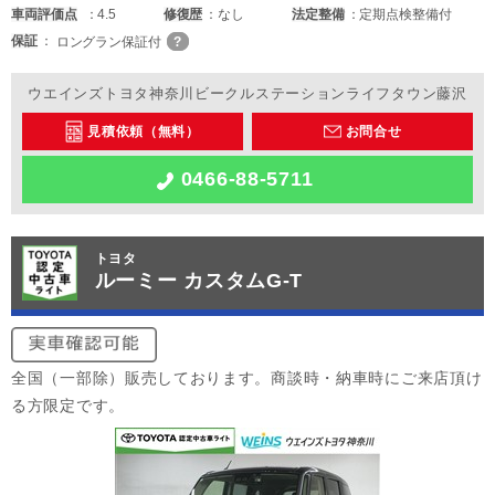
車両
評価点
4.5
修復歴
なし
法定整備
定期点検整備付
保証
ロングラン保証付
ウエインズトヨタ神奈川ビークルステーションライフタウン藤沢
見積依頼（無料）
お問合せ
0466-88-5711
トヨタ
ルーミー カスタムG-T
全国（一部除）販売しております。商談時・納車時にご来店頂け
る方限定です。