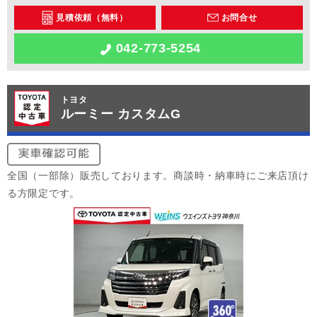
見積依頼（無料）
お問合せ
042-773-5254
トヨタ
ルーミー カスタムG
全国（一部除）販売しております。商談時・納車時にご来店頂け
る方限定です。