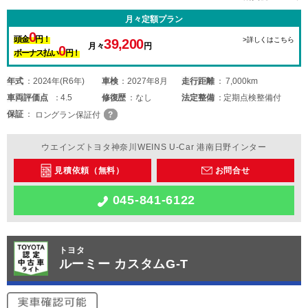
月々定額プラン
0
頭金
円！
>詳しくはこちら
39,200
月々
円
0
ボーナス払い
円！
年式
2024年(R6年)
車検
2027年8月
走行距離
7,000km
車両
評価点
4.5
修復歴
なし
法定整備
定期点検整備付
保証
ロングラン保証付
ウエインズトヨタ神奈川WEINS U-Car 港南日野インター
見積依頼（無料）
お問合せ
045-841-6122
トヨタ
ルーミー カスタムG-T