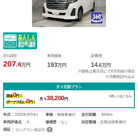
支払総額
車両価格
諸費用
207
.6
193
14
万円
万円
.6
万円
※価格は展示店にて8月登録の場合
※消費税10%込み
月々定額プラン
0
頭金
円！
>詳しくはこちら
38,200
月々
円
0
ボーナス払い
円！
年式
2023年(R5年)
車検
車検整備付
走行距離
483km
車両
評価点
6
修復歴
なし
法定整備
定期点検整備付
保証
ロングラン保証付