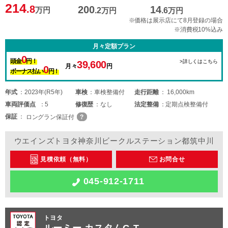
214
.8
200
14
万円
.2
万円
.6
万円
※価格は展示店にて8月登録の場合
※消費税10%込み
月々定額プラン
0
頭金
円！
>詳しくはこちら
39,600
月々
円
0
ボーナス払い
円！
年式
2023年(R5年)
車検
車検整備付
走行距離
16,000km
車両
評価点
5
修復歴
なし
法定整備
定期点検整備付
保証
ロングラン保証付
ウエインズトヨタ神奈川ビークルステーション都筑中川
見積依頼（無料）
お問合せ
045-912-1711
トヨタ