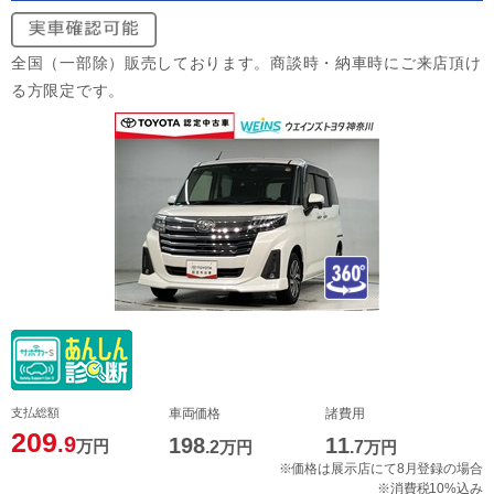
全国（一部除）販売しております。商談時・納車時にご来店頂け
る方限定です。
支払総額
車両価格
諸費用
209
.9
198
11
万円
.2
万円
.7
万円
※価格は展示店にて8月登録の場合
※消費税10%込み