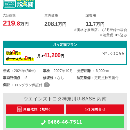
支払総額
車両価格
諸費用
219
.8
208
11
万円
.1
万円
.7
万円
※価格は展示店にて8月登録の場合
※消費税10%込み
月々定額プラン
0
頭金
円！
>詳しくはこちら
41,200
月々
円
0
ボーナス払い
円！
年式
2024年(R6年)
車検
2027年10月
走行距離
6,000km
車両
評価点
5
修復歴
なし
法定整備
定期点検整備付
保証
ロングラン保証付
ウエインズトヨタ神奈川U-BASE 湘南
見積依頼（無料）
お問合せ
0466-46-7511