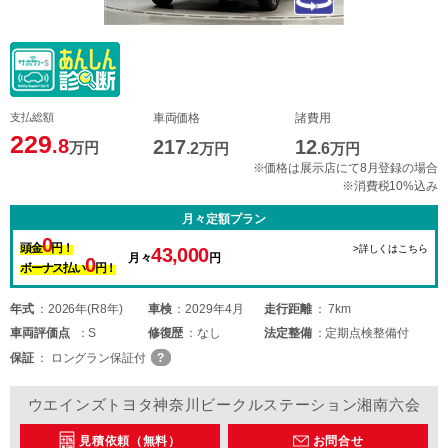
支払総額
車両価格
諸費用
229
.8
217
12
万円
.2
万円
.6
万円
※価格は展示店にて8月登録の場合
※消費税10%込み
月々定額プラン
0
頭金
円！
>詳しくはこちら
43,000
月々
円
0
ボーナス払い
円！
年式
2026年(R8年)
車検
2029年4月
走行距離
7km
車両
評価点
S
修復歴
なし
法定整備
定期点検整備付
保証
ロングラン保証付
ウエインズトヨタ神奈川ビークルステーション湘南六会
見積依頼（無料）
お問合せ