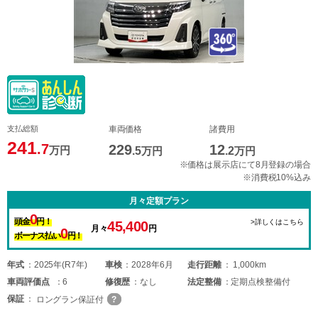
支払総額
車両価格
諸費用
241
.7
229
12
万円
.5
万円
.2
万円
※価格は展示店にて8月登録の場合
※消費税10%込み
月々定額プラン
0
頭金
円！
>詳しくはこちら
45,400
月々
円
0
ボーナス払い
円！
年式
2025年(R7年)
車検
2028年6月
走行距離
1,000km
車両
評価点
6
修復歴
なし
法定整備
定期点検整備付
保証
ロングラン保証付