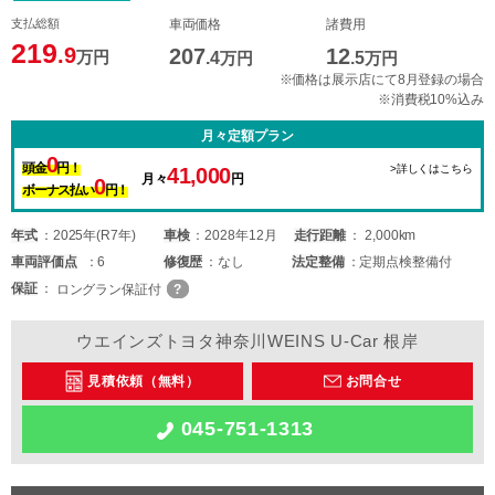
支払総額
車両価格
諸費用
219
.9
207
12
万円
.4
万円
.5
万円
※価格は展示店にて8月登録の場合
※消費税10%込み
月々定額プラン
0
頭金
円！
>詳しくはこちら
41,000
月々
円
0
ボーナス払い
円！
年式
2025年(R7年)
車検
2028年12月
走行距離
2,000km
車両
評価点
6
修復歴
なし
法定整備
定期点検整備付
保証
ロングラン保証付
ウエインズトヨタ神奈川WEINS U-Car 根岸
見積依頼（無料）
お問合せ
045-751-1313