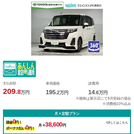
支払総額
車両価格
諸費用
209
.8
195
14
万円
.2
万円
.6
万円
※価格は展示店にて8月登録の場合
※消費税10%込み
月々定額プラン
0
頭金
円！
>詳しくはこちら
38,600
月々
円
0
ボーナス払い
円！