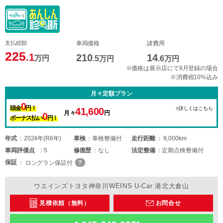
支払総額
車両価格
諸費用
225
.1
210
14
万円
.5
万円
.6
万円
※価格は展示店にて8月登録の場合
※消費税10%込み
月々定額プラン
0
頭金
円！
>詳しくはこちら
41,600
月々
円
0
ボーナス払い
円！
年式
2024年(R6年)
車検
車検整備付
走行距離
9,000km
車両
評価点
5
修復歴
なし
法定整備
定期点検整備付
保証
ロングラン保証付
ウエインズトヨタ神奈川WEINS U-Car 港北大倉山
見積依頼（無料）
お問合せ