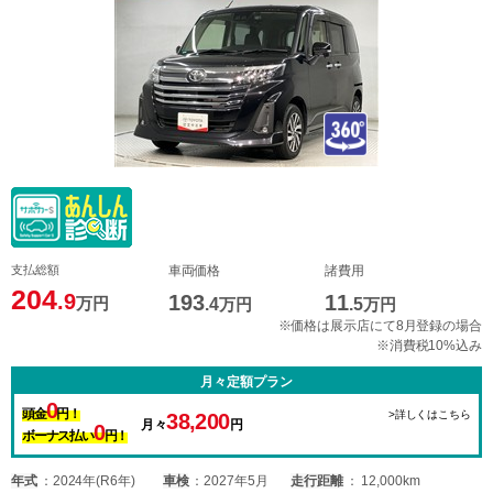
支払総額
車両価格
諸費用
204
.9
193
11
万円
.4
万円
.5
万円
※価格は展示店にて8月登録の場合
※消費税10%込み
月々定額プラン
0
頭金
円！
>詳しくはこちら
38,200
月々
円
0
ボーナス払い
円！
年式
2024年(R6年)
車検
2027年5月
走行距離
12,000km