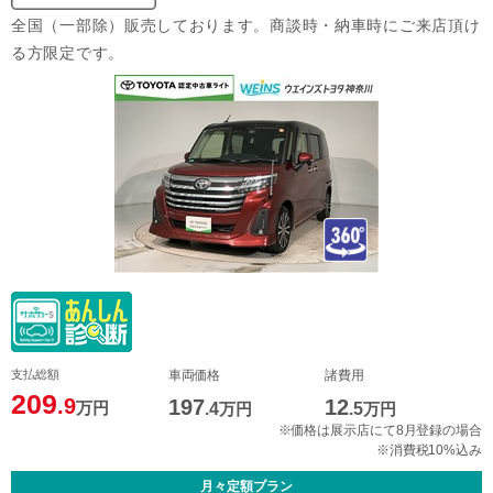
全国（一部除）販売しております。商談時・納車時にご来店頂け
る方限定です。
支払総額
車両価格
諸費用
209
.9
197
12
万円
.4
万円
.5
万円
※価格は展示店にて8月登録の場合
※消費税10%込み
月々定額プラン