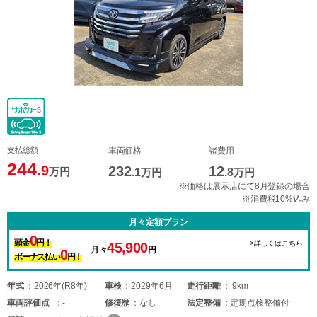
支払総額
車両価格
諸費用
244
.9
232
12
万円
.1
万円
.8
万円
※価格は展示店にて8月登録の場合
※消費税10%込み
月々定額プラン
0
頭金
円！
>詳しくはこちら
45,900
月々
円
0
ボーナス払い
円！
年式
2026年(R8年)
車検
2029年6月
走行距離
9km
車両
評価点
-
修復歴
なし
法定整備
定期点検整備付