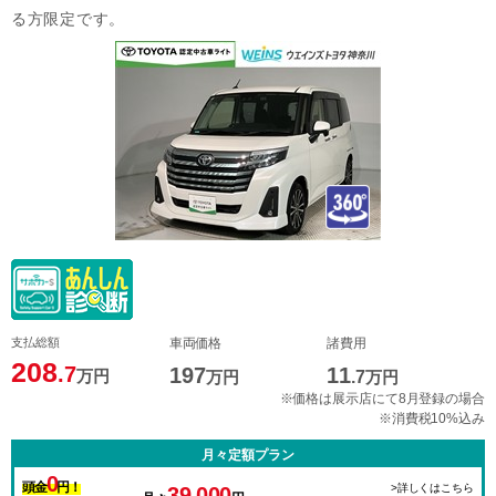
る方限定です。
支払総額
車両価格
諸費用
208
.7
197
11
万円
万円
.7
万円
※価格は展示店にて8月登録の場合
※消費税10%込み
月々定額プラン
0
頭金
円！
>詳しくはこちら
39,000