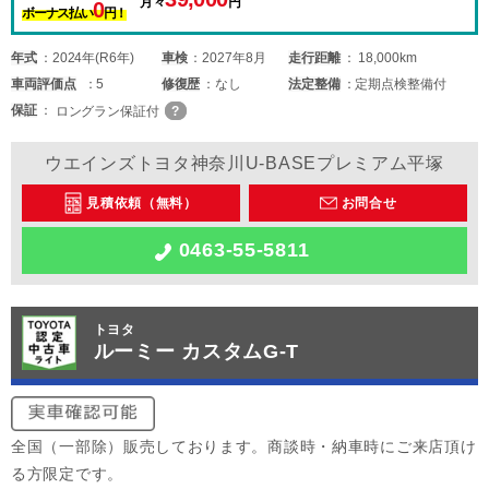
月々
円
0
ボーナス払い
円！
年式
2024年(R6年)
車検
2027年8月
走行距離
18,000km
車両
評価点
5
修復歴
なし
法定整備
定期点検整備付
保証
ロングラン保証付
ウエインズトヨタ神奈川U-BASEプレミアム平塚
見積依頼（無料）
お問合せ
0463-55-5811
トヨタ
ルーミー カスタムG-T
全国（一部除）販売しております。商談時・納車時にご来店頂け
る方限定です。