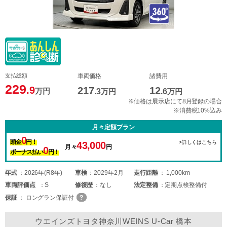
支払総額
車両価格
諸費用
229
.9
217
12
万円
.3
万円
.6
万円
※価格は展示店にて8月登録の場合
※消費税10%込み
月々定額プラン
0
頭金
円！
>詳しくはこちら
43,000
月々
円
0
ボーナス払い
円！
年式
2026年(R8年)
車検
2029年2月
走行距離
1,000km
車両
評価点
S
修復歴
なし
法定整備
定期点検整備付
保証
ロングラン保証付
ウエインズトヨタ神奈川WEINS U-Car 橋本