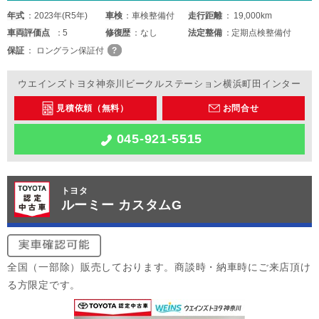
年式
2023年(R5年)
車検
車検整備付
走行距離
19,000km
車両
評価点
5
修復歴
なし
法定整備
定期点検整備付
保証
ロングラン保証付
ウエインズトヨタ神奈川ビークルステーション横浜町田インター
見積依頼（無料）
お問合せ
045-921-5515
トヨタ
ルーミー カスタムG
全国（一部除）販売しております。商談時・納車時にご来店頂け
る方限定です。