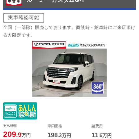
ルーミー カスタムG-T
全国（一部除）販売しております。商談時・納車時にご来店頂け
る方限定です。
支払総額
車両価格
諸費用
209
.9
198
11
万円
.3
万円
.6
万円