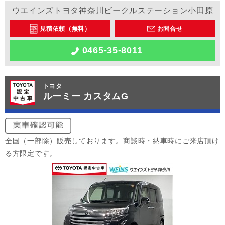
ウエインズトヨタ神奈川ビークルステーション小田原
見積依頼（無料）
お問合せ
0465-35-8011
トヨタ
ルーミー カスタムG
全国（一部除）販売しております。商談時・納車時にご来店頂け
る方限定です。