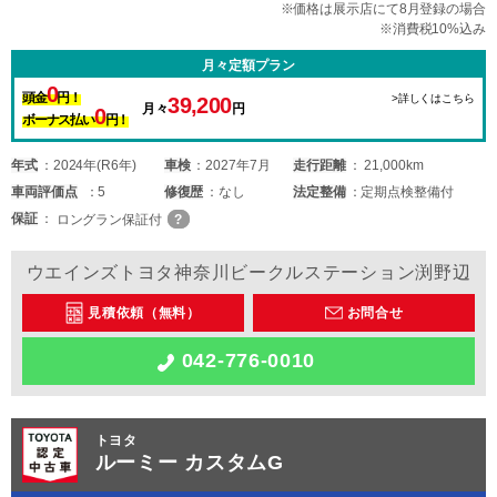
※価格は展示店にて8月登録の場合
※消費税10%込み
月々定額プラン
0
頭金
円！
>詳しくはこちら
39,200
月々
円
0
ボーナス払い
円！
年式
2024年(R6年)
車検
2027年7月
走行距離
21,000km
車両
評価点
5
修復歴
なし
法定整備
定期点検整備付
保証
ロングラン保証付
ウエインズトヨタ神奈川ビークルステーション渕野辺
見積依頼（無料）
お問合せ
042-776-0010
トヨタ
ルーミー カスタムG