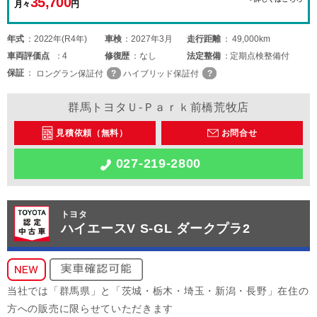
35,700
月々
円
年式
2022年(R4年)
車検
2027年3月
走行距離
49,000km
車両
評価点
4
修復歴
なし
法定整備
定期点検整備付
保証
ロングラン保証付
ハイブリッド保証付
群馬トヨタＵ-Ｐａｒｋ前橋荒牧店
見積依頼（無料）
お問合せ
027-219-2800
トヨタ
ハイエースV S-GL ダークプラ2
当社では「群馬県」と「茨城・栃木・埼玉・新潟・長野」在住の
方への販売に限らせていただきます