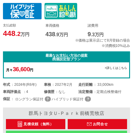
支払総額
車両価格
諸費用
448
.2
438
9
万円
.9
万円
.3
万円
※価格は展示店にて8月登録の場合
※消費税10%込み
最適なお支払い方法の提案
残価設定型プラン
36,600
>詳しくはこちら
月々
円
年式
2024年(R6年)
車検
2027年2月
走行距離
33,000km
車両
評価点
4
修復歴
なし
法定整備
定期点検整備付
保証
ロングラン保証付
ハイブリッド保証付
群馬トヨタＵ-Ｐａｒｋ前橋荒牧店
見積依頼（無料）
お問合せ