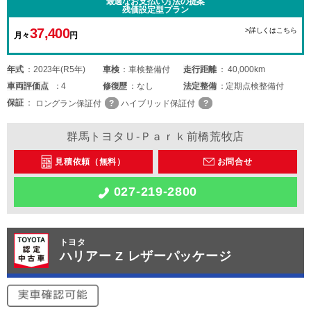
最適なお支払い方法の提案
残価設定型プラン
37,400
>詳しくはこちら
月々
円
年式
2023年(R5年)
車検
車検整備付
走行距離
40,000km
車両
評価点
4
修復歴
なし
法定整備
定期点検整備付
保証
ロングラン保証付
ハイブリッド保証付
群馬トヨタＵ-Ｐａｒｋ前橋荒牧店
見積依頼（無料）
お問合せ
027-219-2800
トヨタ
ハリアー Z レザーパッケージ