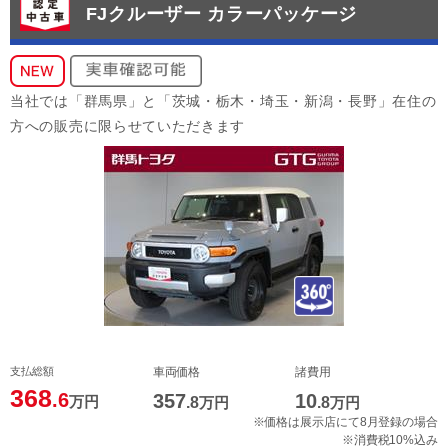
FJクルーザー カラーパッケージ
当社では「群馬県」と「茨城・栃木・埼玉・新潟・長野」在住の
方への販売に限らせていただきます
支払総額
車両価格
諸費用
368
.6
357
10
万円
.8
万円
.8
万円
※価格は展示店にて8月登録の場合
※消費税10%込み