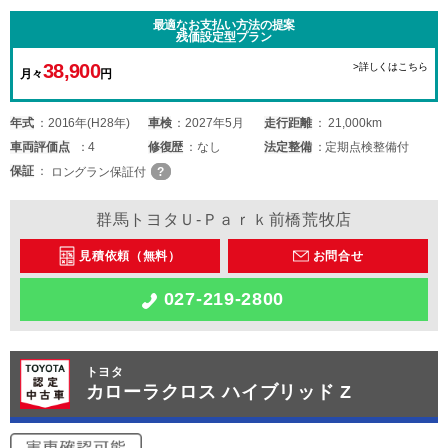
最適なお支払い方法の提案
残価設定型プラン
38,900
>詳しくはこちら
月々
円
年式
2016年(H28年)
車検
2027年5月
走行距離
21,000km
車両
評価点
4
修復歴
なし
法定整備
定期点検整備付
保証
ロングラン保証付
群馬トヨタＵ-Ｐａｒｋ前橋荒牧店
見積依頼（無料）
お問合せ
027-219-2800
トヨタ
カローラクロス ハイブリッド Z