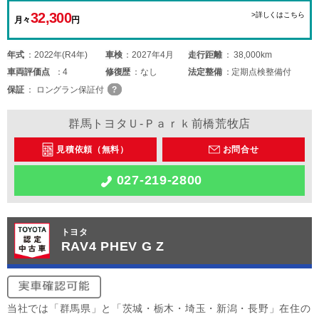
32,300
>詳しくはこちら
月々
円
年式
2022年(R4年)
車検
2027年4月
走行距離
38,000km
車両
評価点
4
修復歴
なし
法定整備
定期点検整備付
保証
ロングラン保証付
群馬トヨタＵ-Ｐａｒｋ前橋荒牧店
見積依頼（無料）
お問合せ
027-219-2800
トヨタ
RAV4 PHEV G Z
当社では「群馬県」と「茨城・栃木・埼玉・新潟・長野」在住の