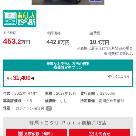
支払総額
車両価格
諸費用
453
.2
442
10
万円
.8
万円
.4
万円
※価格は展示店にて8月登録の場合
※消費税10%込み
最適なお支払い方法の提案
残価設定型プラン
31,400
>詳しくはこちら
月々
円
年式
2022年(R4年)
車検
2027年10月
走行距離
22,000km
車両
評価点
4.5
修復歴
なし
法定整備
定期点検整備付
保証
ロングラン保証付
群馬トヨタＵ-Ｐａｒｋ前橋荒牧店
見積依頼（無料）
お問合せ