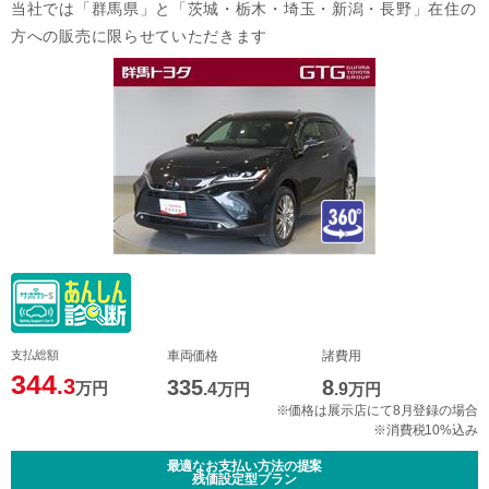
当社では「群馬県」と「茨城・栃木・埼玉・新潟・長野」在住の
方への販売に限らせていただきます
支払総額
車両価格
諸費用
344
.3
335
8
万円
.4
万円
.9
万円
※価格は展示店にて8月登録の場合
※消費税10%込み
最適なお支払い方法の提案
残価設定型プラン