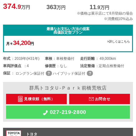
374
.9
363
11
万円
万円
.9
万円
※価格は展示店にて8月登録の場合
※消費税10%込み
最適なお支払い方法の提案
残価設定型プラン
34,200
>詳しくはこちら
月々
円
年式
2019年(H31年)
車検
車検整備付
走行距離
49,000km
車両
評価点
4
修復歴
なし
法定整備
定期点検整備付
保証
ロングラン保証付
ハイブリッド保証付
群馬トヨタＵ-Ｐａｒｋ前橋荒牧店
見積依頼（無料）
お問合せ
027-219-2800
トヨタ