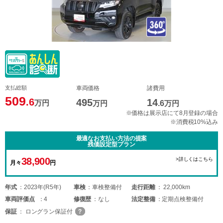
支払総額
車両価格
諸費用
509
.6
495
14
万円
万円
.6
万円
※価格は展示店にて8月登録の場合
※消費税10%込み
最適なお支払い方法の提案
残価設定型プラン
38,900
>詳しくはこちら
月々
円
年式
2023年(R5年)
車検
車検整備付
走行距離
22,000km
車両
評価点
4
修復歴
なし
法定整備
定期点検整備付
保証
ロングラン保証付