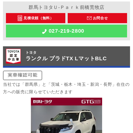
群馬トヨタＵ-Ｐａｒｋ前橋荒牧店
見積依頼（無料）
お問合せ
027-219-2800
トヨタ
ランクル プラドTX LマットBLC
当社では「群馬県」と「茨城・栃木・埼玉・新潟・長野」在住の
方への販売に限らせていただきます