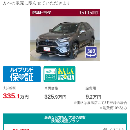
方への販売に限らせていただきます
支払総額
車両価格
諸費用
335
.1
325
9
万円
.9
万円
.2
万円
※価格は展示店にて8月登録の場合
※消費税10%込み
最適なお支払い方法の提案
残価設定型プラン
>詳しくはこちら