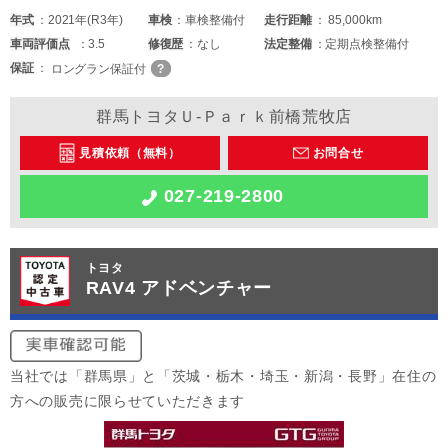
年式
2021年(R3年)
車検
車検整備付
走行距離
85,000km
車両
評価点
3.5
修復歴
なし
法定整備
定期点検整備付
保証
ロングラン保証付
群馬トヨタＵ-Ｐａｒｋ前橋荒牧店
見積依頼（無料）
お問合せ
027-219-2800
トヨタ
RAV4 アドベンチャー
当社では「群馬県」と「茨城・栃木・埼玉・新潟・長野」在住の
方への販売に限らせていただきます