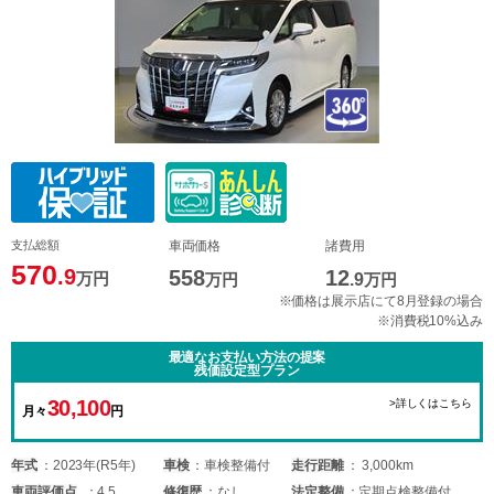
支払総額
車両価格
諸費用
570
.9
558
12
万円
万円
.9
万円
※価格は展示店にて8月登録の場合
※消費税10%込み
最適なお支払い方法の提案
残価設定型プラン
30,100
>詳しくはこちら
月々
円
年式
2023年(R5年)
車検
車検整備付
走行距離
3,000km
車両
評価点
4.5
修復歴
なし
法定整備
定期点検整備付