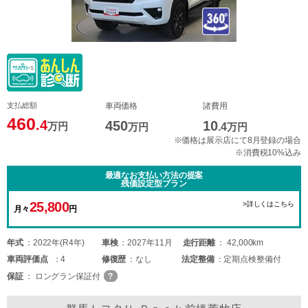
支払総額
車両価格
諸費用
460
.4
450
10
万円
万円
.4
万円
※価格は展示店にて8月登録の場合
※消費税10%込み
最適なお支払い方法の提案
残価設定型プラン
25,800
>詳しくはこちら
月々
円
年式
2022年(R4年)
車検
2027年11月
走行距離
42,000km
車両
評価点
4
修復歴
なし
法定整備
定期点検整備付
保証
ロングラン保証付