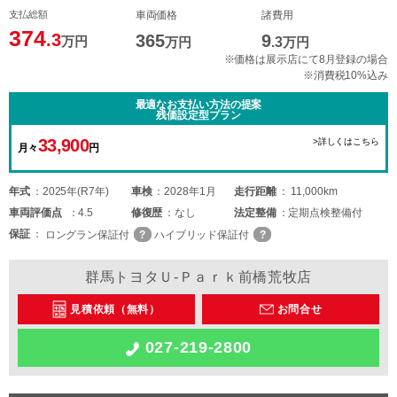
支払総額
車両価格
諸費用
374
.3
365
9
万円
万円
.3
万円
※価格は展示店にて8月登録の場合
※消費税10%込み
最適なお支払い方法の提案
残価設定型プラン
33,900
>詳しくはこちら
月々
円
年式
2025年(R7年)
車検
2028年1月
走行距離
11,000km
車両
評価点
4.5
修復歴
なし
法定整備
定期点検整備付
保証
ロングラン保証付
ハイブリッド保証付
群馬トヨタＵ-Ｐａｒｋ前橋荒牧店
見積依頼（無料）
お問合せ
027-219-2800