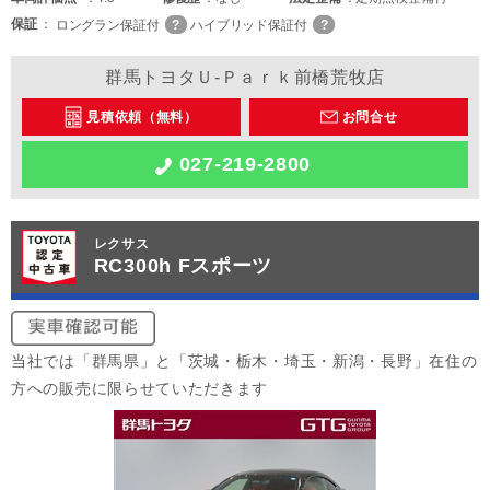
保証
ロングラン保証付
ハイブリッド保証付
群馬トヨタＵ-Ｐａｒｋ前橋荒牧店
見積依頼（無料）
お問合せ
027-219-2800
レクサス
RC300h Fスポーツ
当社では「群馬県」と「茨城・栃木・埼玉・新潟・長野」在住の
方への販売に限らせていただきます