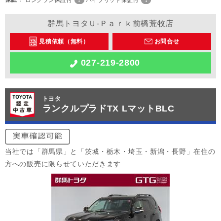
ロングラン保証付
ハイブリッド保証付
群馬トヨタＵ-Ｐａｒｋ前橋荒牧店
見積依頼（無料）
お問合せ
027-219-2800
トヨタ
ランクルプラドTX LマットBLC
当社では「群馬県」と「茨城・栃木・埼玉・新潟・長野」在住の
方への販売に限らせていただきます