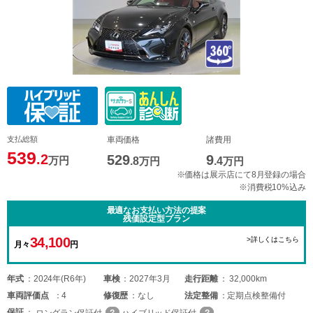
支払総額
車両価格
諸費用
539
.2
529
9
万円
.8
万円
.4
万円
※価格は展示店にて8月登録の場合
※消費税10%込み
最適なお支払い方法の提案
残価設定型プラン
34,100
>詳しくはこちら
月々
円
年式
2024年(R6年)
車検
2027年3月
走行距離
32,000km
車両
評価点
4
修復歴
なし
法定整備
定期点検整備付
保証