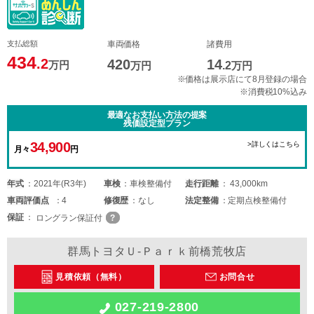
支払総額
車両価格
諸費用
434
.2
420
14
万円
万円
.2
万円
※価格は展示店にて8月登録の場合
※消費税10%込み
最適なお支払い方法の提案
残価設定型プラン
34,900
>詳しくはこちら
月々
円
年式
2021年(R3年)
車検
車検整備付
走行距離
43,000km
車両
評価点
4
修復歴
なし
法定整備
定期点検整備付
保証
ロングラン保証付
群馬トヨタＵ-Ｐａｒｋ前橋荒牧店
見積依頼（無料）
お問合せ
027-219-2800