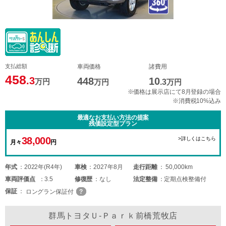
支払総額
車両価格
諸費用
458
.3
448
10
万円
万円
.3
万円
※価格は展示店にて8月登録の場合
※消費税10%込み
最適なお支払い方法の提案
残価設定型プラン
38,000
>詳しくはこちら
月々
円
年式
2022年(R4年)
車検
2027年8月
走行距離
50,000km
車両
評価点
3.5
修復歴
なし
法定整備
定期点検整備付
保証
ロングラン保証付
群馬トヨタＵ-Ｐａｒｋ前橋荒牧店