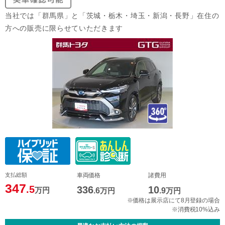
当社では「群馬県」と「茨城・栃木・埼玉・新潟・長野」在住の
方への販売に限らせていただきます
支払総額
車両価格
諸費用
347
.5
336
10
万円
.6
万円
.9
万円
※価格は展示店にて8月登録の場合
※消費税10%込み