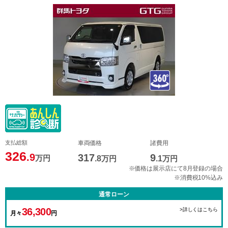
支払総額
車両価格
諸費用
326
.9
317
9
万円
.8
万円
.1
万円
※価格は展示店にて8月登録の場合
※消費税10%込み
通常ローン
36,300
>詳しくはこちら
月々
円