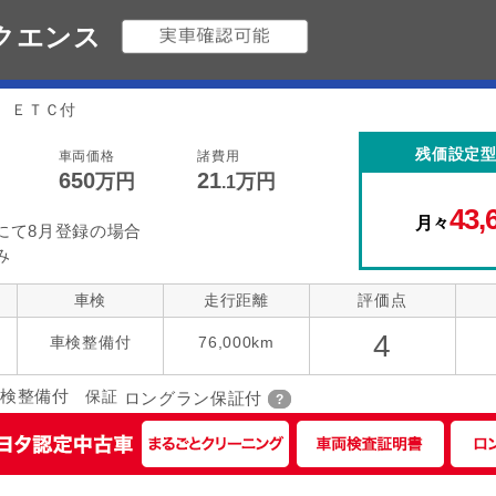
ークエンス
 ＥＴＣ付
残価設定
車両価格
諸費用
650
21
万円
万円
.1
43,
月々
にて8月登録の場合
み
車検
走行距離
評価点
4
)
車検整備付
76,000km
検整備付
保証
ロングラン保証付