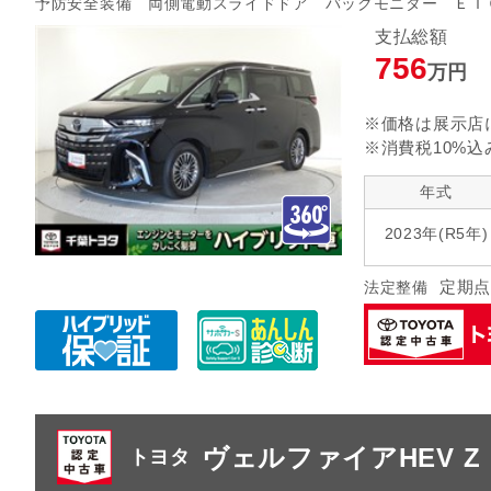
予防安全装備 両側電動スライドドア バックモニター ＥＴ
指定なし
クルーズ
リヤエアコン
支払総額
756
万円
指定なし
ヘッドランプ
エアロパ
※価格は展示店
※消費税10%込
年式
2023年(R5年)
定期点
法定整備
ヴェルファイアHEV Z
トヨタ