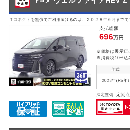
ヴェルファイアHEV Z
トヨタ
Ｔコネクトを無償でご利用頂けるのは、２０２８年６月までで
支払総額
696
万円
※価格は展示店
※消費税10%込
年式
2023年(R5年)
定期点
法定整備