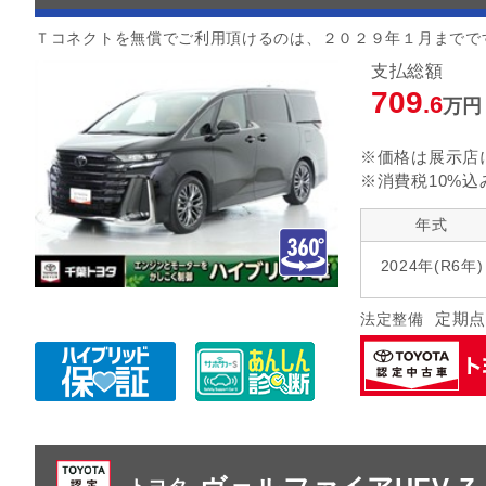
Ｔコネクトを無償でご利用頂けるのは、２０２９年１月までで
支払総額
709
.6
万円
※価格は展示店
※消費税10%込
年式
2024年(R6年)
定期点
法定整備