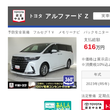
アルファード Z
トヨタ
予防安全装備 フルセグＴＶ メモリーナビ バックモニター
支払総額
616
万円
※価格は展示店
※消費税10%込
年式
2023年(R5年)
定期点
法定整備