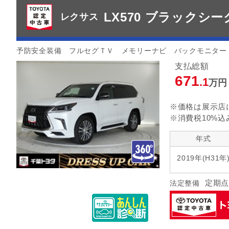
LX570 ブラックシ
レクサス
予防安全装備 フルセグＴＶ メモリーナビ バックモニター
支払総額
671
.1
万円
※価格は展示店
※消費税10%込
年式
2019年(H31年
定期点
法定整備