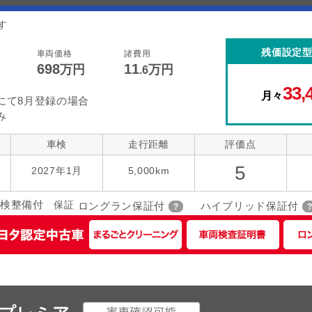
す
残価設定
車両価格
諸費用
698
11
万円
万円
.6
33,
月々
にて8月登録の場合
み
車検
走行距離
評価点
5
2027年1月
5,000km
検整備付
保証
ロングラン保証付
ハイブリッド保証付