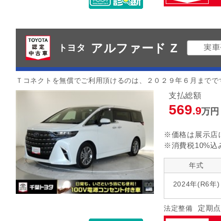
アルファード Z
トヨタ
Ｔコネクトを無償でご利用頂けるのは、２０２９年６月までで
支払総額
569
.9
万円
※価格は展示店
※消費税10%込
年式
2024年(R6年)
定期点
法定整備