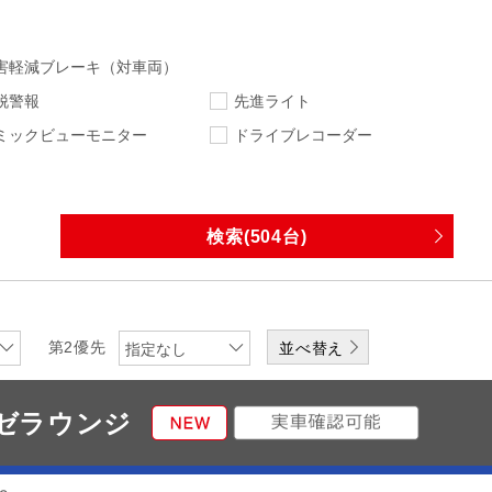
害軽減ブレーキ（対車両）
脱警報
先進ライト
ミックビューモニター
ドライブレコーダー
指定なし
指定なし
走行距離
車検
指定なし
下限
エンジン
排気量
第2優先
指定なし
ワンオーナー
修復歴無
グゼラウンジ
なし
DVD
CD
メディアプレーヤー