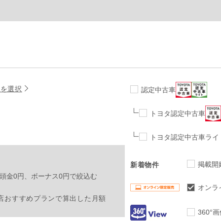
名を選択
認定中古車
トヨタ認定中古車
トヨタ認定中古車ライ
掲載開
新着物件
頭金0円、ボーナス0円で絞込む
オンラ
店おすすめプランで算出した月額
360