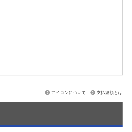
上限
～
アイコンについて
支払総額とは
接続
バックカメラ
スマートキー
ETC