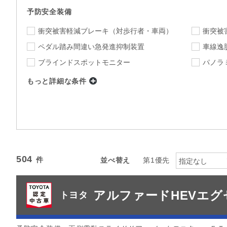
予防安全装備
衝突被害軽減ブレーキ
（対歩行者・車両）
衝突被
ペダル踏み間違い急発進抑制装置
車線逸
ブラインドスポットモニター
パノラ
もっと詳細な条件
店舗
指定なし
店舗を選択
下限
上限
年式
～
指定なし
ミッション
504
並べ替え
第1優先
指定なし
指定なし
駆動方式
アルファードHEVエ
カラー
トヨタ
指定なし
指定
カーナビ
TV