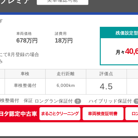
 プレミア
す
残価設定
車両価格
諸費用
678
18
万円
万円
40,
月々
にて8月登録の場合
み
車検
走行距離
評価点
4.5
車検整備付
6,000km
検整備付
保証
ロングラン保証付
ハイブリッド保証付