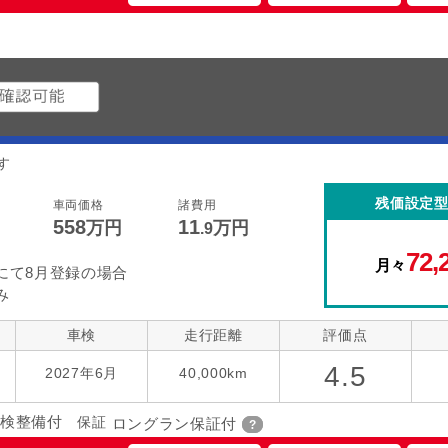
す
残価設定
車両価格
諸費用
558
11
万円
万円
.9
72,
月々
にて8月登録の場合
み
車検
走行距離
評価点
4.5
2027年6月
40,000km
検整備付
保証
ロングラン保証付