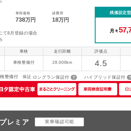
Ｃ
コントロール
後席モニター
本革シート
残価設定
車両価格
諸費用
738
18
指定なし
万円
万円
ローダウン
アルミホイー
ーツ
57,
月々
にて8月登録の場合
み
車検
走行距離
評価点
4.5
車検整備付
28,000km
検整備付
保証
ロングラン保証付
ハイブリッド保証付
 プレミア