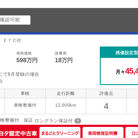
 ＥＴＣ付
残価設定
車両価格
諸費用
598
18
万円
万円
45,
月々
にて8月登録の場合
み
車検
走行距離
評価点
4
車検整備付
12,000km
検整備付
保証
ロングラン保証付